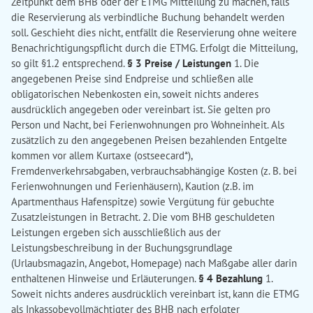
Zeitpunkt dem BHB oder der ETMG Mitteilung zu machen, falls
die Reservierung als verbindliche Buchung behandelt werden
soll. Geschieht dies nicht, entfällt die Reservierung ohne weitere
Benachrichtigungspflicht durch die ETMG. Erfolgt die Mitteilung,
so gilt §1.2 entsprechend.
§ 3 Preise / Leistungen
1. Die
angegebenen Preise sind Endpreise und schließen alle
obligatorischen Nebenkosten ein, soweit nichts anderes
ausdrücklich angegeben oder vereinbart ist. Sie gelten pro
Person und Nacht, bei Ferienwohnungen pro Wohneinheit. Als
zusätzlich zu den angegebenen Preisen bezahlenden Entgelte
kommen vor allem Kurtaxe (ostseecard*),
Fremdenverkehrsabgaben, verbrauchsabhängige Kosten (z. B. bei
Ferienwohnungen und Ferienhäusern), Kaution (z.B. im
Apartmenthaus Hafenspitze) sowie Vergütung für gebuchte
Zusatzleistungen in Betracht. 2. Die vom BHB geschuldeten
Leistungen ergeben sich ausschließlich aus der
Leistungsbeschreibung in der Buchungsgrundlage
(Urlaubsmagazin, Angebot, Homepage) nach Maßgabe aller darin
enthaltenen Hinweise und Erläuterungen.
§ 4 Bezahlung
1.
Soweit nichts anderes ausdrücklich vereinbart ist, kann die ETMG
als Inkassobevollmächtigter des BHB nach erfolgter