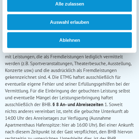
Pflichten) ist auf den dreifachen Aufenthaltspreis beschränkt,
Alle zulassen
soweit ein Schaden des Gastes vom BHB weder vorsätzlich noch
grob fahrlässig herbeigeführt wird oder, soweit der BHB für einen
Auswahl erlauben
dem Gast entstehenden Schaden allein wegen eines
Verschuldens eines Erfüllungsgehilfen verantwortlich ist. 2. Eine
etwaige Gastwirtshaftung des BHB für eingebrachte Sachen
Ablehnen
gemäß §§ 701 ff BGB bleibt durch diese Regelung unberührt. 3.
Der BHB haftet nicht für Leistungsstörungen im Zusammenhang
mit Leistungen, die als Fremdleistungen lediglich vermittelt
werden (z.B. Sportveranstaltungen, Theaterbesuche, Ausstellung,
Konzerte usw.) und die ausdrücklich als Fremdleistungen
gekennzeichnet sind. 4. Die ETMG haftet ausschließlich für
eventuelle eigene Fehler und seiner Erfüllungsgehilfen bei der
Vermittlung. Für die Einbringung der gebuchten Leistung selbst
und eventuelle Mängel der Leistungserbringung haftet
ausschließlich der BHB.
§ 8 An- und Abreisezeiten
1. Soweit
nichts anderes vereinbart ist, steht die gebuchte Unterkunft ab
14:00 Uhr des Anreisetages zur Verfügung (Ausnahme
Apartmenthaus Hafenspitze: hier ab 16:00 Uhr). Bei einer Ankunft
nach diesem Zeitpunkt ist der Gast verpflichtet, den BHB hiervon
rechtzeitig zu unterrichten. Unterbleibt dies, ist der BHB