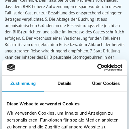
werden können. 4. Dem Gast bleibt der Nachweis vorbehalten,
dass dem BHB höhere Aufwendungen erspart wurden. In diesem
Fall ist der Gast nur zur Bezahlung des entsprechend geringeren
Betrages verpflichtet. 5. Die Absage der Buchung ist aus
organisatorischen Gründen an die Reservierungsstelle (nicht an
den BHB) zu richten und sollte im Interesse des Gastes schriftlich
erfolgen. 6. Der Abschluss einer Versicherung für den Fall eines
Rücktritts von der gebuchten Reise bzw. dem Abbruch der bereits
angetretenen Reise wird dringend empfohlen. 7. Statt Erfüllung
kann der Inhaber des BHB pauschale Stornogebühren in der
nachfolgenden Höhe verlangen (jeweils in % des vereinbarten
Unterkunftspreises): Gültig für Ferienwohnung/App., Ferienhaus,
Bungalow: - bis zum 45. Tag vor Anreise 15 % - bis zum 31. Tag vor
Anreise 25 % - bis zum 21. Tag vor Anreise 50 % - bis zum 11. Tag
Zustimmung
Details
Über Cookies
vor Anreise 80 % Danach gilt der allgemeine Grundsatz von 90 %.
§ 6 Obliegenheiten des Gastes
1. Der Gast ist verpflichtet, dem
BHB Mängel der Beherbergung oder der sonstigen vertraglichen
Diese Webseite verwendet Cookies
Leistungen unverzüglich zu berichten oder Ab¬hilfe zu
Wir verwenden Cookies, um Inhalte und Anzeigen zu
verlangen. 2. Die Mängelanzeige ist ausschließlich an den BHB,
personalisieren, Funktionen für soziale Medien anbieten
nicht an die ETMG zu richten. 3. Ein Rücktritt und/oder eine
Kündigung des Gastes ist nur bei erheblichen Mängeln zulässig
zu können und die Zugriffe auf unsere Website zu