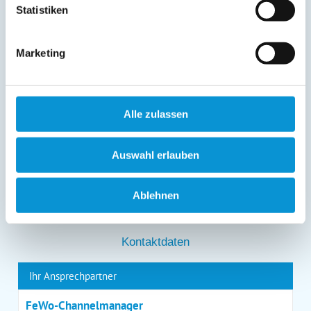
gespeicherten Daten erhalten sowie die Berichtigung,
Statistiken
Löschung bzw. Sperrung Ihrer Daten verlangen. Die
Löschung bzw. Sperrung Ihrer Daten vor Abschluss der
Bearbeitung Ihres Anliegens kann diesem
Marketing
entgegenstehen. Die vorgenannten Rechte können Sie
gegenüber Ostsee-Ferienwohnungen.de unentgeltlich
über die im
Impressum
angegebenen
Kontaktmöglichkeiten geltend machen, außerdem steht
Ihnen ein Beschwerderecht bei einer Aufsichtsbehörde
Alle zulassen
zu.
*
Auswahl erlauben
Ablehnen
*
= Pflichtfeld
Kontaktdaten
Ihr Ansprechpartner
FeWo-Channelmanager