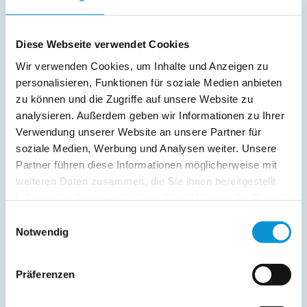
Freier Kommentar an Vermieter
Diese Webseite verwendet Cookies
Wir verwenden Cookies, um Inhalte und Anzeigen zu
personalisieren, Funktionen für soziale Medien anbieten
zu können und die Zugriffe auf unsere Website zu
analysieren. Außerdem geben wir Informationen zu Ihrer
Verwendung unserer Website an unsere Partner für
soziale Medien, Werbung und Analysen weiter. Unsere
Kopie der Nachricht per Mail zusenden
Partner führen diese Informationen möglicherweise mit
weiteren Daten zusammen, die Sie ihnen bereitgestellt
Reiseversicherungs­informationen anfordern
haben oder die sie im Rahmen Ihrer Nutzung der Dienste
Ich habe die
Datenschutzhinweise
gelesen und bin
gesammelt haben.
damit einverstanden.
Einwilligungsauswahl
*
Notwendig
Ostsee-Ferienwohnungen.de erhebt, verarbeitet und
nutzt Ihre personenbezogenen Daten nur zur
Bearbeitung Ihres Anliegens
Präferenzen
(Buchungsanfrage/Informationsanfrage). Sie können
Auskunft über die bei der Ostsee-Ferienwohnungen.de