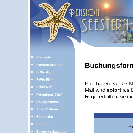
Startseite
Buchungsform
Pension Seestern
FeWo 45m²
FeWo 55m²
Hier haben Sie die M
FeWo 65m²
Mail wird
sofort
als E
Ferienhaus 80m²
Regel erhalten Sie inn
Doppelzimmer
Altes Zollhaus
Bilderseite
Umgebung
Me
Belegungskalender