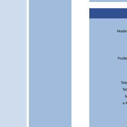
Akadem
Postle
Tel
Te
M
e-