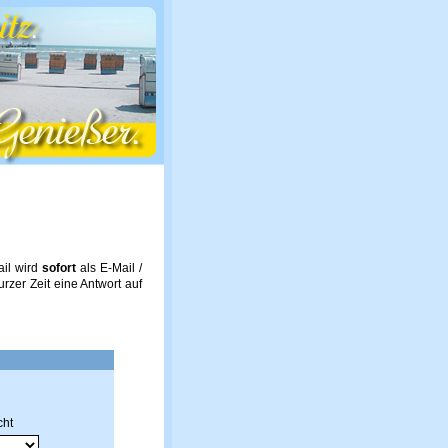
ail wird
sofort
als E-Mail /
urzer Zeit eine Antwort auf
cht