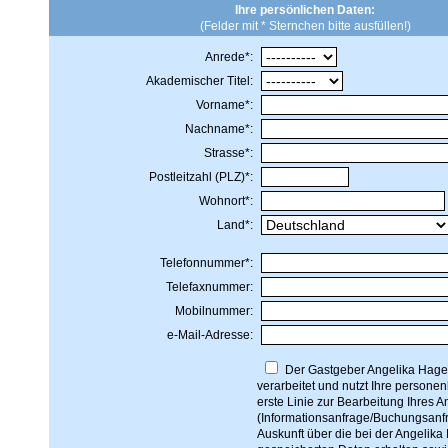
Ihre persönlichen Daten:
(Felder mit * Sternchen bitte ausfüllen!)
Anrede*:
Akademischer Titel:
Vorname*:
Nachname*:
Strasse*:
Postleitzahl (PLZ)*:
Wohnort*:
Land*:
Telefonnummer*:
Telefaxnummer:
Mobilnummer:
e-Mail-Adresse:
Der Gastgeber Angelika Hage
verarbeitet und nutzt Ihre person
erste Linie zur Bearbeitung Ihres A
(Informationsanfrage/Buchungsanf
Auskunft über die bei der Angelik