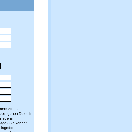
dorn erhebt,
enbezogenen Daten in
nliegens
rage). Sie können
a Hagedorn