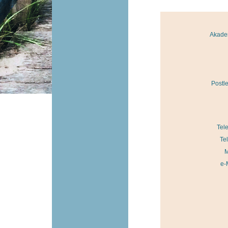
Akadem
Postle
Tel
Te
M
e-