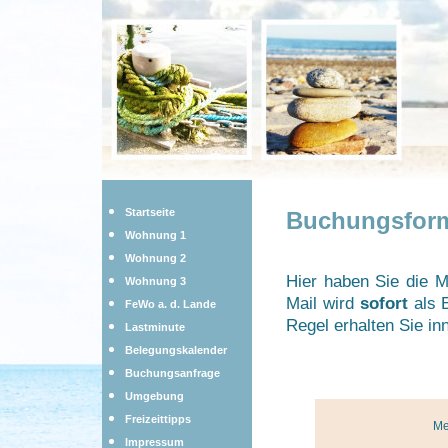
Startseite
Buchungsform
Wohnung 1
Wohnung 2
Hier haben Sie die M
Wohnung 3
Mail wird
sofort
als E
FeWo a. d. Lande
Regel erhalten Sie inn
Lastminute
Belegungskalender
Buchungsanfrage
Umgebung
Freizeittipps
Me
Impressum