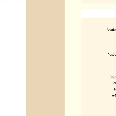
Akadem
Postle
Tel
Te
M
e-