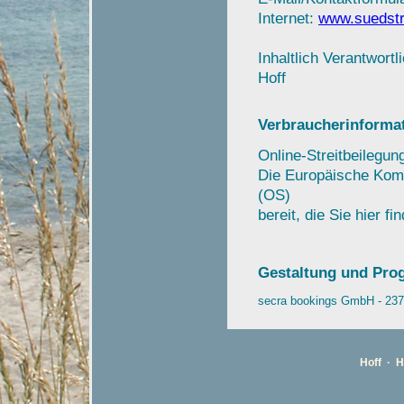
Internet:
www.suedstr
Inhaltlich Verantwort
Hoff
Verbraucherinforma
Online-Streitbeilegu
Die Europäische Kommi
(OS)
bereit, die Sie hier fi
Gestaltung und Pro
secra bookings GmbH - 2373
Hoff · H