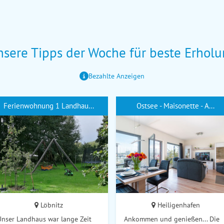
sere Tipps der Woche für beste Erhol
Bezahlte Anzeigen
Ferienwohnung 1 Landhau...
Ostsee - Maisonette - A...
Löbnitz
Heiligenhafen
Unser Landhaus war lange Zeit
Ankommen und genießen... Die