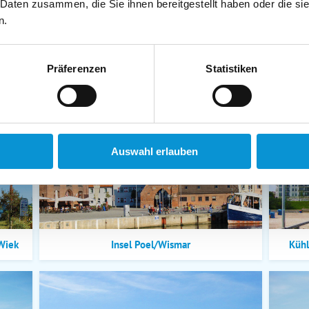
 Daten zusammen, die Sie ihnen bereitgestellt haben oder die s
n.
Präferenzen
Statistiken
in
Timmendorfer Strand/Scharbeutz
Auswahl erlauben
Wiek
Insel Poel/Wismar
Küh