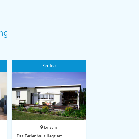
ung
Regina
Loissin
Das Ferienhaus liegt am