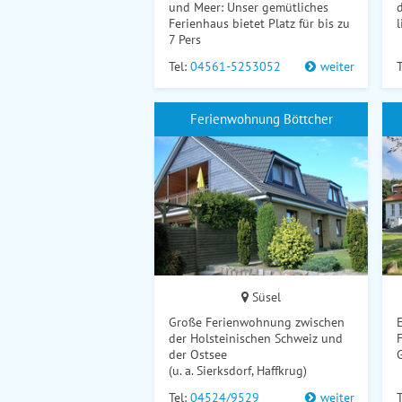
und Meer: Unser gemütliches
Ferienhaus bietet Platz für bis zu
l
7 Pers
Tel:
04561-5253052
weiter
T
Ferienwohnung Böttcher
Süsel
Große Ferienwohnung zwischen
E
der Holsteinischen Schweiz und
der Ostsee
(u. a. Sierksdorf, Haffkrug)
Tel:
04524/9529
weiter
T