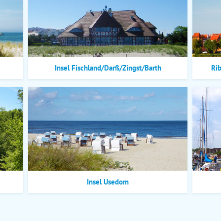
Insel Fischland/Darß/Zingst/Barth
Ri
Insel Usedom