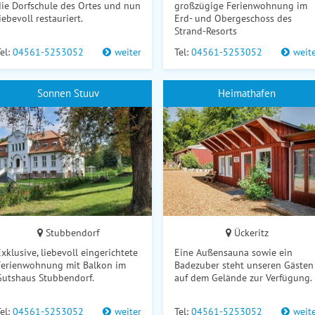
die Dorfschule des Ortes und nun
großzügige Ferienwohnung im
iebevoll restauriert.
Erd- und Obergeschoss des
Strand-Resorts
el:
04561-5253052
weiter
Tel:
04561-5253052
weit
Sonnen Stuuv
Heimathafen
Stubbendorf
Ückeritz
xklusive, liebevoll eingerichtete
Eine Außensauna sowie ein
Ferienwohnung mit Balkon im
Badezuber steht unseren Gästen
Gutshaus Stubbendorf.
auf dem Gelände zur Verfügung.
el:
04561-5253052
weiter
Tel:
04561-5253052
weit