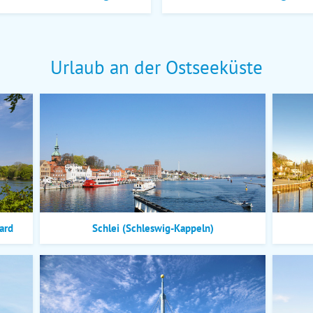
Urlaub an der Ostseeküste
ard
Schlei (Schleswig-Kappeln)