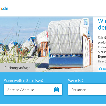
Wi
de
Seit
ü
profe
Ostse
Sierk
Exper
ihre 
Buchungsanfrage
m
Wann wollen Sie reisen?
Wer reist?
Anreise / Abreise
Personen