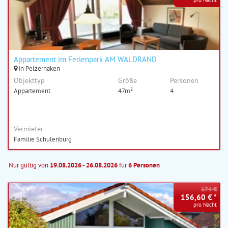
pro Nacht
Appartement im Ferienpark AM WALDRAND
in Pelzerhaken
Objekttyp
Größe
Personen
Appartement
47m²
4
Vermieter
Familie Schulenburg
Nur gültig von
19.08.2026 - 26.08.2026
für
6 Personen
174 €
156,60 € *
pro Nacht