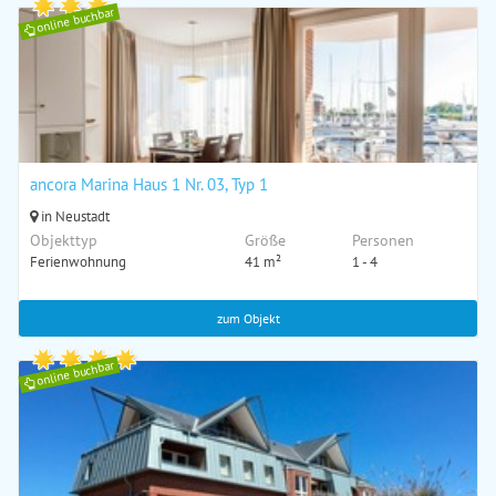
online buchbar
ancora Marina Haus 1 Nr. 03, Typ 1
in Neustadt
Objekttyp
Größe
Personen
Ferienwohnung
41 m²
1 - 4
zum Objekt
online buchbar