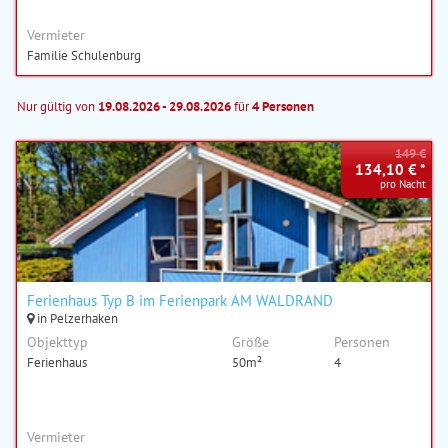
Vermieter
Familie Schulenburg
Nur gültig von
19.08.2026 - 29.08.2026
für
4 Personen
149 €
134,10 € *
pro Nacht
Ferienhaus Typ B im Ferienpark AM WALDRAND
in Pelzerhaken
Objekttyp
Größe
Personen
Ferienhaus
50m²
4
Vermieter