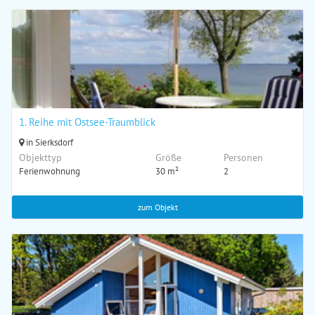
1. Reihe mit Ostsee-Traumblick
in Sierksdorf
Objekttyp
Größe
Personen
Ferienwohnung
30 m²
2
zum Objekt