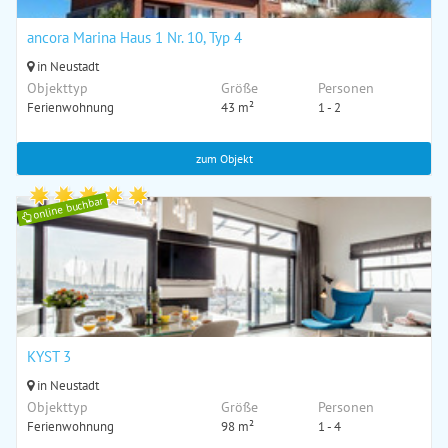
ancora Marina Haus 1 Nr. 10, Typ 4
in Neustadt
Objekttyp
Größe
Personen
Ferienwohnung
43 m²
1 - 2
zum Objekt
online buchbar
KYST 3
in Neustadt
Objekttyp
Größe
Personen
Ferienwohnung
98 m²
1 - 4