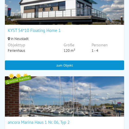
KYST 54°10 Floating Home 1
in Neustadt
Objekttyp
Größe
Personen
Ferienhaus
120 m²
1 - 4
zum Objekt
online buchbar
ancora Marina Haus 1 Nr. 06, Typ 2