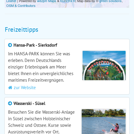
Leaflet
| Powered by
we2p® Maps
&
tourinfra ®
| Map data by ©
green-solutions
,
OSM & Contributors
Freizeittipps
Hansa-Park - Sierksdorf
Im HANSA-PARK können Sie was
erleben. Denn Deutschlands
einziger Erlebnispark am Meer
bietet Ihnen ein unvergleichliches
maritimes Freizeitvergnügen.
zur Website
Wasserski - Süsel
Besuchen Sie die Wasserski-Anlage
in Süsel zwischen Holsteinischer
Schweiz und Ostsee. Kurse sowie
Ausrüstungsverleih vor Ort.