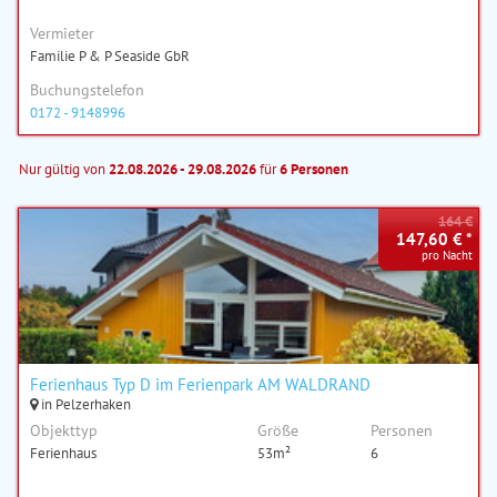
Vermieter
Familie P & P Seaside GbR
Buchungstelefon
0172 - 9148996
Nur gültig von
22.08.2026 - 29.08.2026
für
6 Personen
164 €
147,60 € *
pro Nacht
Ferienhaus Typ D im Ferienpark AM WALDRAND
in Pelzerhaken
Objekttyp
Größe
Personen
Ferienhaus
53m²
6