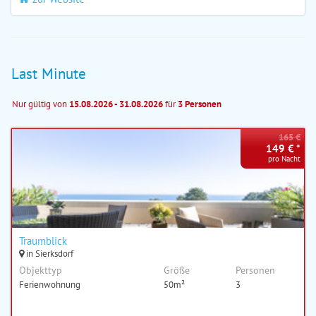
Last Minute
Nur gültig von
15.08.2026 - 31.08.2026
für
3 Personen
165 €
149 € *
pro Nacht
Traumblick
in Sierksdorf
Objekttyp
Größe
Personen
Ferienwohnung
50m²
3