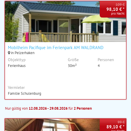
109 €
98,10 € *
pro Nacht
Mobilheim Pacifique im Ferienpark AM WALDRAND
in Pelzerhaken
Objekttyp
Größe
Personen
Ferienhaus
30m²
4
Vermieter
Familie Schulenburg
Nur gültig von
12.08.2026 - 29.08.2026
für
2 Personen
99 €
89,10 € *