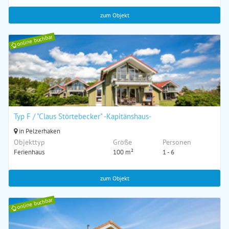
zum Objekt
online buchbar
Typ F / "Claus Störtebecker" -Kapitänshaus-
in Pelzerhaken
Objekttyp
Größe
Personen
Ferienhaus
100 m²
1 - 6
zum Objekt
online buchbar