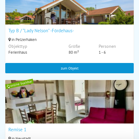
Typ B / "Lady Nelson" -Fördehaus-
in Pelzerhaken
Objekttyp
Größe
Personen
Ferienhaus
80 m²
1 - 6
zum Objekt
online buchbar
Remise 1
in Neustadt