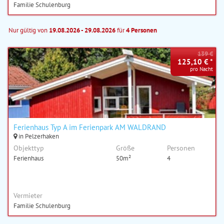
Familie Schulenburg
Nur gültig von
19.08.2026 - 29.08.2026
für
4 Personen
139 €
125,10 € *
pro Nacht
Ferienhaus Typ A im Ferienpark AM WALDRAND
in Pelzerhaken
Objekttyp
Größe
Personen
Ferienhaus
50m²
4
Vermieter
Familie Schulenburg