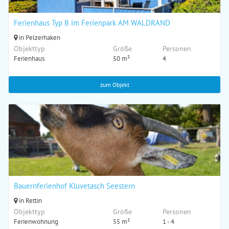
Ferienhaus Typ B im Ferienpark AM WALDRAND
in Pelzerhaken
Objekttyp
Größe
Personen
Ferienhaus
50 m²
4
zum Objekt
Bauernferienhof Kluvetasch Seestern
in Rettin
Objekttyp
Größe
Personen
Ferienwohnung
55 m²
1 - 4