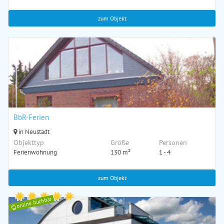
zum Objekt
BbR-Ferien
in Neustadt
Objekttyp
Größe
Personen
Ferienwohnung
130 m²
1 - 4
zum Objekt
online buchbar