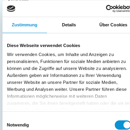
Objekttyp
Größe
Personen
Ferienwohnung
70 m²
1 - 4
Zustimmung
Details
Über Cookies
zum Objekt
online buchbar
Diese Webseite verwendet Cookies
Wir verwenden Cookies, um Inhalte und Anzeigen zu
personalisieren, Funktionen für soziale Medien anbieten zu
können und die Zugriffe auf unsere Website zu analysieren.
Außerdem geben wir Informationen zu Ihrer Verwendung
unserer Website an unsere Partner für soziale Medien,
Seepferdchen Wulkje
Werbung und Analysen weiter. Unsere Partner führen diese
in Sierksdorf
Informationen möglicherweise mit weiteren Daten
Objekttyp
Größe
Personen
zusammen, die Sie ihnen bereitgestellt haben oder die sie im
Ferienwohnung
54 m²
1 - 6
Rahmen Ihrer Nutzung der Dienste gesammelt haben.
Einwilligungsauswahl
zum Objekt
Notwendig