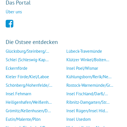
Das Portal
Über uns
Die Ostsee entdecken
Glücksburg/Steinberg/...
Lübeck-Travemünde
Schlei (Schleswig-Kap...
Klützer Winkel/Bolten...
Eckernförde
Insel Poel/Wismar
Kieler Förde/Kiel/Laboe
Kühlungsborn/Rerik/Ne...
Schönberg/Hohenfelde/...
Rostock-Warnemünde/Gr...
Insel Fehmarn
Insel Fischland/Darß/...
Heiligenhafen/Weißenh...
Ribnitz-Damgarten/Str...
Grömitz/Kellenhusen/D...
Insel Rügen/Insel Hid...
Eutin/Malente/Plön
Insel Usedom