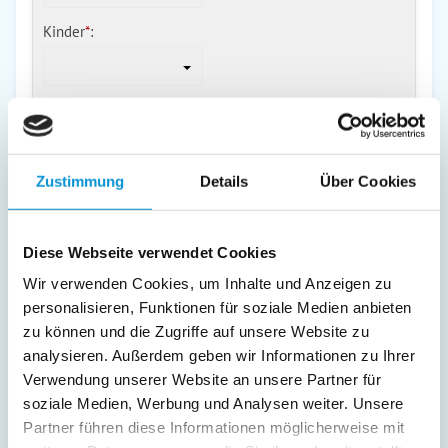
Kinder
*
:
Alter der Kinder:
Wieso muss ich das Alter meiner Kinder angeben?
Zustimmung
Details
Über Cookies
Dadurch können spezielle Ausstattungsmerkmale berücksichtigt
werden, wie z.B. ein Babybett für Ihr Baby oder ein Kinderhochstuhl für
Ihr Kleinkind.
Haustier
*
:
Diese Webseite verwendet Cookies
Nein: ohne Haustier
Wir verwenden Cookies, um Inhalte und Anzeigen zu
Ja: mit Haustier
personalisieren, Funktionen für soziale Medien anbieten
Warum ist das wichtig?
zu können und die Zugriffe auf unsere Website zu
In einigen Unterkünften sind Haustiere nicht erlaubt. Daher muss der
analysieren. Außerdem geben wir Informationen zu Ihrer
Vermieter im Vorfeld wissen, ob Sie mit einem anreisen werden.
Verwendung unserer Website an unsere Partner für
Sonstiges:
soziale Medien, Werbung und Analysen weiter. Unsere
Partner führen diese Informationen möglicherweise mit