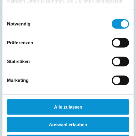
weiteren Daten zusammen, die Sie ihnen bereitgestellt
haben oder die sie im Rahmen Ihrer Nutzung der Dienste
gesammelt haben.
Einwilligungsauswahl
Notwendig
Achtung:
Bitte stellen Sie hier keine Anfrage für ein bestimmtes
Objekt, da diese Anfrage automatisch an viele verschiedene Vermieter
geschickt wird. Wenn Sie ein bestimmtes Objekt anfragen möchten, so
Präferenzen
nutzen Sie bitte die Kontaktdaten des jeweiligen Vermieters auf der
Präsentationsseite!
Statistiken
Ihre Kontaktdaten
Anrede
*
:
Marketing
Akademischer Titel:
Alle zulassen
Vorname
*
:
Auswahl erlauben