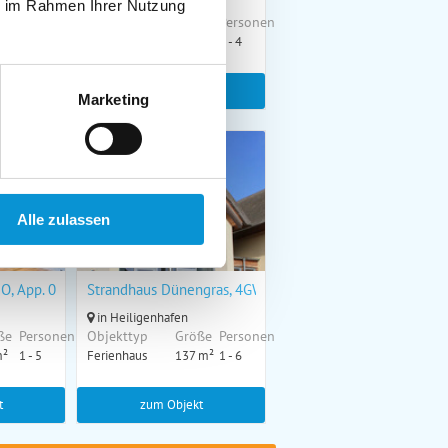
in Heiligenhafen
ie im Rahmen Ihrer Nutzung
ße
Personen
Objekttyp
Größe
Personen
m²
1 - 4
Ferienwohnung
30 m²
1 - 4
t
zum Objekt
Marketing
online buchbar
Alle zulassen
online buchbar
 O, App. 0O0211
Strandhaus Dünengras, 4GW16A
in Heiligenhafen
ße
Personen
Objekttyp
Größe
Personen
m²
1 - 5
Ferienhaus
137 m²
1 - 6
t
zum Objekt