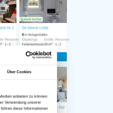
online buchbar
rand Resort
ent Nr. 16.1 "Strandgut" im Strand Resort
De kleene Linde
in Heiligenhafen
ße
Personen
Objekttyp
Größe
Personen
m²
1 - 2
Ferienwohnung
30 m²
1 - 2
t
zum Objekt
online buchbar
Über Cookies
 Medien anbieten zu können
online buchbar
hrer Verwendung unserer
 E, App. 0E0903
Haus Schöne Aussicht, App. 1SB206
 führen diese Informationen