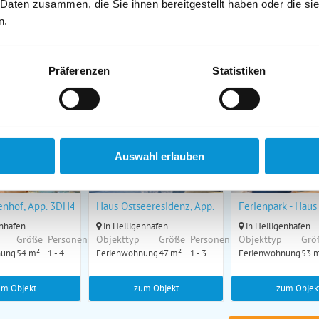
enhafen
in Süssau
in Heiligenhafen
 Daten zusammen, die Sie ihnen bereitgestellt haben oder die s
Größe
Personen
Objekttyp
Größe
Personen
Objekttyp
Grö
n.
nung
45 m²
1 - 4
Ferienhaus
74 m²
1 - 6
Ferienwohnung
45 
um Objekt
zum Objekt
zum Objek
Präferenzen
Statistiken
ar
online buchbar
online buchbar
Auswahl erlauben
bar
online buchbar
online buchbar
nhof, App. 3DH48
Haus Ostseeresidenz, App. 3OSR20
Ferienpark - Haus
enhafen
in Heiligenhafen
in Heiligenhafen
Größe
Personen
Objekttyp
Größe
Personen
Objekttyp
Grö
nung
54 m²
1 - 4
Ferienwohnung
47 m²
1 - 3
Ferienwohnung
53 
um Objekt
zum Objekt
zum Objek