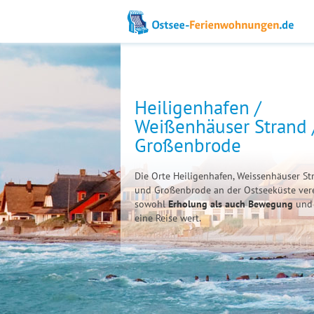
Heiligenhafen /
Weißenhäuser Strand 
Großenbrode
Die Orte Heiligenhafen, Weissenhäuser St
und Großenbrode an der Ostseeküste ver
sowohl
Erholung als auch Bewegung
und 
eine Reise wert.