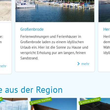
Großenbrode
Her
e:
Ferienwohnungen und Ferienhäuser in
Heri
in
Großenbrode laden zu einem idyllischen
dem
Urlaub ein. Hier ist die Sonne zu Hause und
Währ
verspricht Erholung pur am langen, feinen
idyl
Sandstrand.
mehr
mehr
e aus der Region
ar
online buchbar
online buchbar