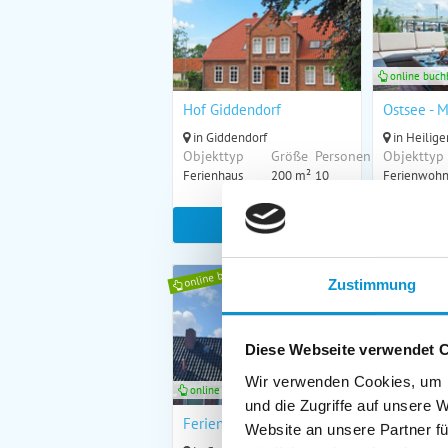
online buch
Hof Giddendorf
Ostsee - M
in Giddendorf
in Heilig
Objekttyp
Größe
Personen
Objekttyp
Ferienhaus
200 m²
10
Ferienwoh
zum Objekt
z
online buchbar
online buchb
Zustimmung
Diese Webseite verwendet 
Wir verwenden Cookies, um I
online buchbar
online buch
und die Zugriffe auf unsere 
Ferienwohnung Familie Ruff
"Salzwiese
Website an unsere Partner fü