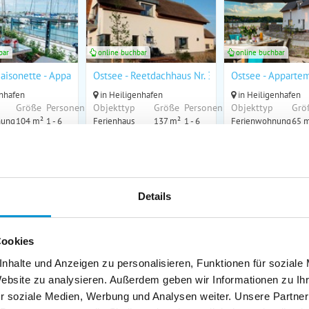
bar
online buchbar
online buchbar
aisonette - Appartement Nr. 54 "Marina-Blick" im Strand Resort
Ostsee - Reetdachhaus Nr. 33 "Achternhuis" im St
Ostsee - Appartem
enhafen
in Heiligenhafen
in Heiligenhafen
Größe
Personen
Objekttyp
Größe
Personen
Objekttyp
Grö
nung
104 m²
1 - 6
Ferienhaus
137 m²
1 - 6
Ferienwohnung
65 
um Objekt
zum Objekt
zum Objek
ar
online buchbar
online buchbar
Details
Cookies
nhalte und Anzeigen zu personalisieren, Funktionen für soziale
bar
online buchbar
online buchbar
Website zu analysieren. Außerdem geben wir Informationen zu I
nblick", H-6-3
Seeadlerweg 9
Ferienpark - Haus
r soziale Medien, Werbung und Analysen weiter. Unsere Partner