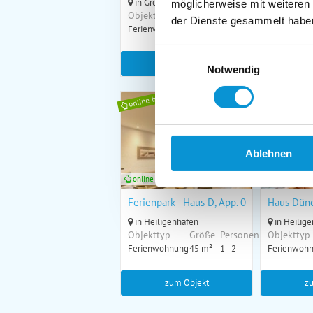
in Großenbrode
in Heilig
möglicherweise mit weiteren
Objekttyp
Größe
Personen
Objekttyp
der Dienste gesammelt habe
Ferienwohnung
50 m²
1 - 4
Ferienwoh
Einwilligungsauswahl
zum Objekt
z
Notwendig
online buchbar
online buchb
Ablehnen
online buchbar
online buch
Ferienpark - Haus D, App. 0D1004
Haus Düne
in Heiligenhafen
in Heilig
Objekttyp
Größe
Personen
Objekttyp
Ferienwohnung
45 m²
1 - 2
Ferienwoh
zum Objekt
z