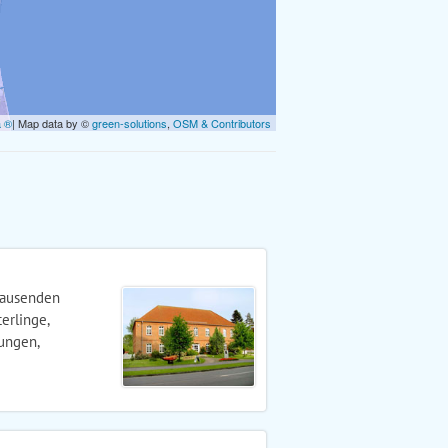
a ®
| Map data by ©
green-solutions
,
OSM & Contributors
tausenden
erlinge,
ungen,