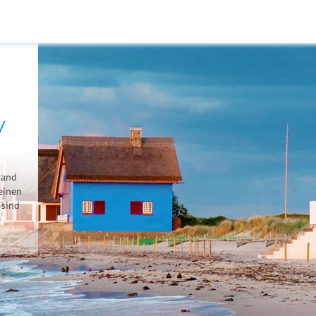
/
rand
einen
sind