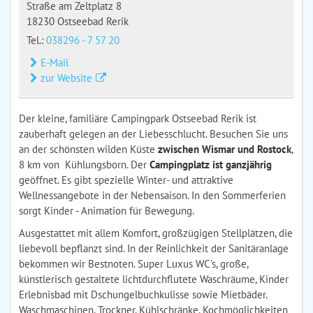
Straße am Zeltplatz 8
18230 Ostseebad Rerik
Tel.:
038296 - 7 57 20
E-Mail
zur Website
Der kleine, familiäre Campingpark Ostseebad Rerik ist
zauberhaft gelegen an der Liebesschlucht. Besuchen Sie uns
an der schönsten wilden Küste
zwischen Wismar und Rostock
,
8 km von Kühlungsborn. Der
Campingplatz ist ganzjährig
geöffnet. Es gibt spezielle Winter- und attraktive
Wellnessangebote in der Nebensaison. In den Sommerferien
sorgt Kinder - Animation für Bewegung.
Ausgestattet mit allem Komfort, großzügigen Stellplätzen, die
liebevoll bepflanzt sind. In der Reinlichkeit der Sanitäranlage
bekommen wir Bestnoten. Super Luxus WC's, große,
künstlerisch gestaltete lichtdurchflutete Waschräume, Kinder
Erlebnisbad mit Dschungelbuchkulisse sowie Mietbäder.
Waschmaschinen, Trockner, Kühlschränke, Kochmöglichkeiten