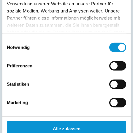
Verwendung unserer Website an unsere Partner für
soziale Medien, Werbung und Analysen weiter. Unsere
Partner führen diese Informationen möglicherweise mit
weiteren Daten zusammen, die Sie ihnen bereitgestellt
haben oder die sie im Rahmen Ihrer Nutzung der Dienste
gesammelt haben.
Einwilligungsauswahl
Notwendig
Präferenzen
Statistiken
Campingplatz Seeblick
Marketing
Pelzerhakener Str. 55-59
23730 Neustadt
Tel.:
04561 - 74 28
Alle zulassen