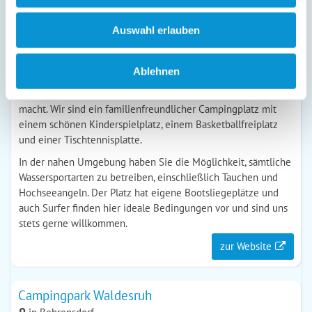
Fax: 04561 - 79 47
E-Mail
Auswahl erlauben
zur Website
Ablehnen
In einmaliger Lage direkt am herrlichen Ostseestrand liegt
der Campingplatz "Seeblick", der seinem Namen alle Ehre
macht. Wir sind ein familienfreundlicher Campingplatz mit
einem schönen Kinderspielplatz, einem Basketballfreiplatz
und einer Tischtennisplatte.
In der nahen Umgebung haben Sie die Möglichkeit, sämtliche
Wassersportarten zu betreiben, einschließlich Tauchen und
Hochseeangeln. Der Platz hat eigene Bootsliegeplätze und
auch Surfer finden hier ideale Bedingungen vor und sind uns
stets gerne willkommen.
zur Website
Campingpark Waldesruh