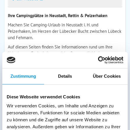
Ihre Campingplätze in Neustadt, Rettin & Pelzerhaken
Machen Sie Camping-Urlaub in Neustadt i. H. und
Pelzerhaken, im Herzen der Lübecker Bucht zwischen Lübeck
und Fehmarn.
Auf diesen Seiten finden Sie Informationen rund um Ihre
Urlaubsorte, Freizeittipps und Ausflugsmöglichkeiten,
Wetterinformationen und zahlreiche Veranstaltungshinweise!
6 Campingplätze
werden ausführlich präsentiert, zu jedem
Platz finden Sie Informationen zur Ausstattung, 360 Grad
Zustimmung
Details
Über Cookies
Panoramabilder, Kontaktadressen und Link zur Homepage!
zur Website
Diese Webseite verwendet Cookies
Wir verwenden Cookies, um Inhalte und Anzeigen zu
Campingplatz Seeblick
personalisieren, Funktionen für soziale Medien anbieten
in Neustadt/Pelzerhaken
zu können und die Zugriffe auf unsere Website zu
analysieren. Außerdem geben wir Informationen zu Ihrer