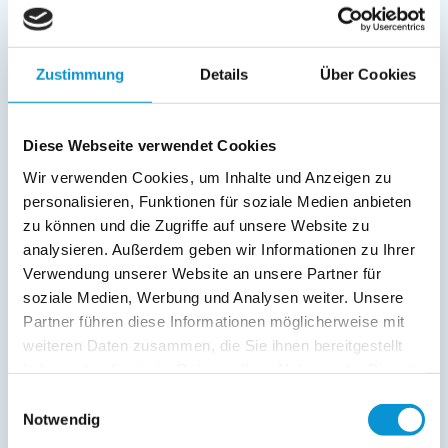
in Laboe
Objekttyp
Größe
Personen
Ferienwohnung
85 m²
1 - 4
Zustimmung
Details
Über Cookies
zum Objekt
online buchbar
Diese Webseite verwendet Cookies
Wir verwenden Cookies, um Inhalte und Anzeigen zu
personalisieren, Funktionen für soziale Medien anbieten
zu können und die Zugriffe auf unsere Website zu
analysieren. Außerdem geben wir Informationen zu Ihrer
Verwendung unserer Website an unsere Partner für
Strandkrabbe
soziale Medien, Werbung und Analysen weiter. Unsere
Partner führen diese Informationen möglicherweise mit
in Laboe
weiteren Daten zusammen, die Sie ihnen bereitgestellt
Objekttyp
Größe
Personen
Ferienwohnung
50 m²
1 - 2
haben oder die sie im Rahmen Ihrer Nutzung der Dienste
gesammelt haben.
Einwilligungsauswahl
zum Objekt
Notwendig