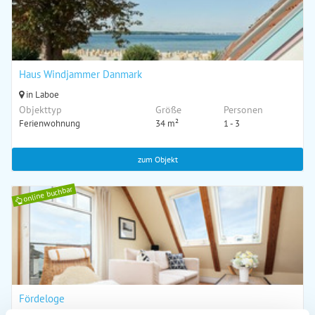
Haus Windjammer Danmark
in Laboe
Objekttyp
Größe
Personen
Ferienwohnung
34 m²
1 - 3
zum Objekt
online buchbar
Fördeloge