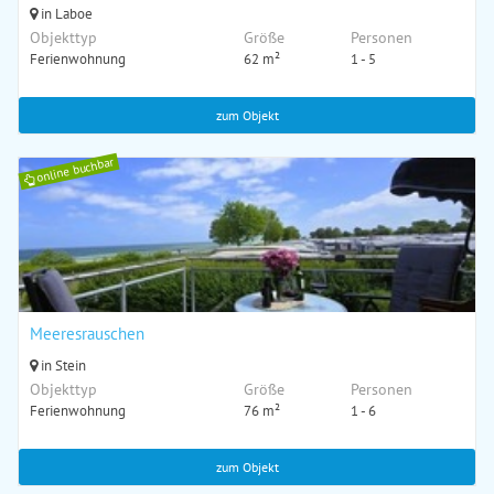
in Laboe
Objekttyp
Größe
Personen
Ferienwohnung
62 m²
1 - 5
zum Objekt
online buchbar
Meeresrauschen
in Stein
Objekttyp
Größe
Personen
Ferienwohnung
76 m²
1 - 6
zum Objekt