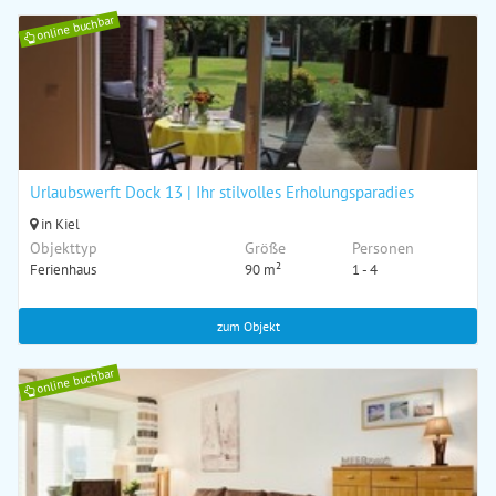
online buchbar
Urlaubswerft Dock 13 | Ihr stilvolles Erholungsparadies
in Kiel
Objekttyp
Größe
Personen
Ferienhaus
90 m²
1 - 4
zum Objekt
online buchbar