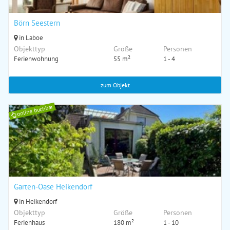
Börn Seestern
in Laboe
Objekttyp
Größe
Personen
Ferienwohnung
55 m²
1 - 4
zum Objekt
online buchbar
Garten-Oase Heikendorf
in Heikendorf
Objekttyp
Größe
Personen
Ferienhaus
180 m²
1 - 10