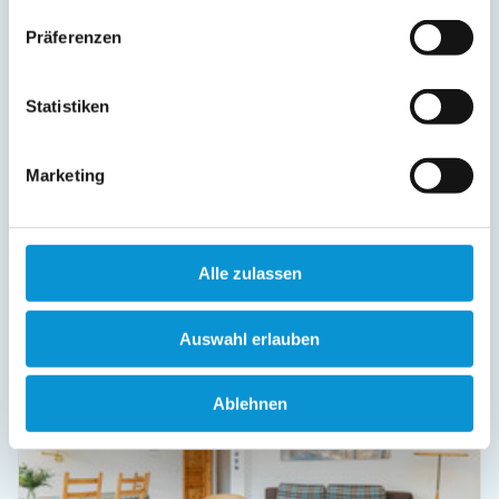
online buchbar
Präferenzen
Statistiken
Marketing
Strandhotel Laboe Nr. 21
in Laboe
Objekttyp
Größe
Personen
Ferienwohnung
30 m²
1 - 2
Alle zulassen
zum Objekt
Auswahl erlauben
online buchbar
Ablehnen