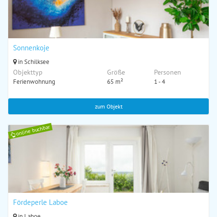
Sonnenkoje
in Schilksee
Objekttyp
Größe
Personen
Ferienwohnung
65 m²
1 - 4
zum Objekt
online buchbar
Fördeperle Laboe
in Laboe