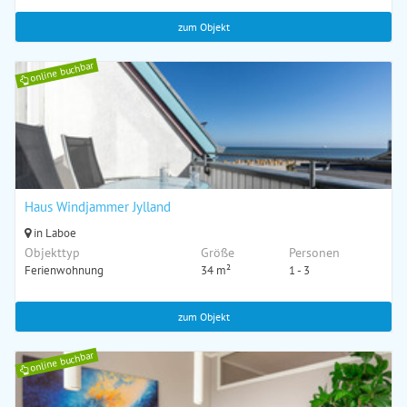
zum Objekt
online buchbar
Haus Windjammer Jylland
in Laboe
Objekttyp
Größe
Personen
Ferienwohnung
34 m²
1 - 3
zum Objekt
online buchbar