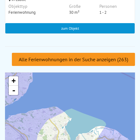
Objekttyp
Größe
Personen
Ferienwohnung
30 m²
1 - 2
zum Objekt
Alle Ferienwohnungen in der Suche anzeigen (263)
+
-