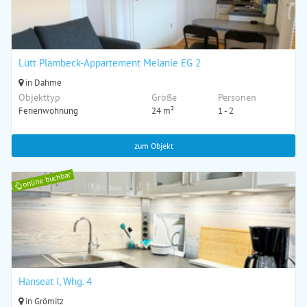
Lütt Plambeck-Appartement Melanie EG 2
in Dahme
Objekttyp
Größe
Personen
Ferienwohnung
24 m²
1 - 2
zum Objekt
online buchbar
Hanseat I, Whg. 4
in Grömitz