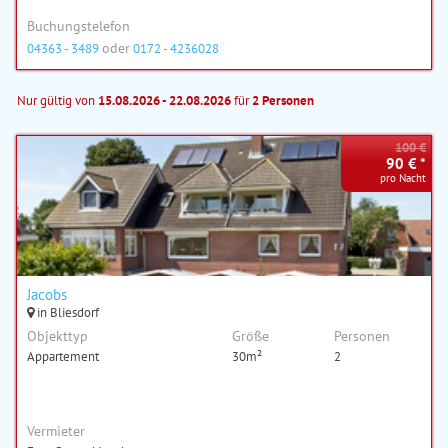
Buchungstelefon
oder
04363 - 3489
0172 - 4236028
Nur gültig von
15.08.2026 - 22.08.2026
für
2 Personen
100 €
90 € *
pro Nacht
Jacobs
in Bliesdorf
Objekttyp
Größe
Personen
Appartement
30m²
2
Vermieter