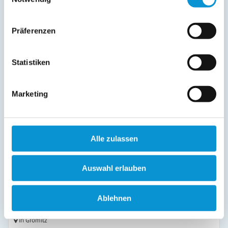
Präferenzen
Hasenkamp 18 Garnele
in Grömitz
Statistiken
Objekttyp
Größe
Personen
Ferienwohnung
50 m²
1 - 2
Marketing
zum Objekt
online buchbar
Alle zulassen
Auswahl erlauben
Ablehnen
Schlesierweg 8 Möwennest
in Grömitz