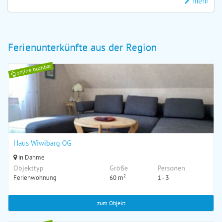
mehr
Ferienunterkünfte aus der Region
online buchbar
Haus Wiwibarg OG
in Dahme
Objekttyp
Größe
Personen
Ferienwohnung
60 m²
1 - 3
zum Objekt