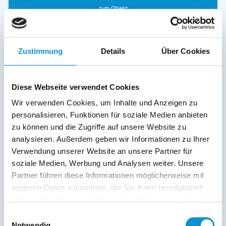
zum Objekt
online buchbar
Zustimmung
Details
Über Cookies
Diese Webseite verwendet Cookies
Wir verwenden Cookies, um Inhalte und Anzeigen zu
Residenz am Yachthafen- Ostseeblüte
personalisieren, Funktionen für soziale Medien anbieten
in Grömitz
zu können und die Zugriffe auf unsere Website zu
Objekttyp
Größe
Personen
analysieren. Außerdem geben wir Informationen zu Ihrer
Ferienwohnung
45 m²
1 - 4
Verwendung unserer Website an unsere Partner für
soziale Medien, Werbung und Analysen weiter. Unsere
zum Objekt
Partner führen diese Informationen möglicherweise mit
weiteren Daten zusammen, die Sie ihnen bereitgestellt
online buchbar
haben oder die sie im Rahmen Ihrer Nutzung der Dienste
gesammelt haben.
Einwilligungsauswahl
Notwendig