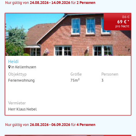
Nur gültig von
24.08.2026 - 14.09.2026
für
2 Personen
86 €
69 € *
pro Nacht
Heidi
in Kellenhusen
Objekttyp
Größe
Personen
Ferienwohnung
75m²
3
Vermieter
Herr Klaus Nebel
Nur gültig von
26.08.2026 - 06.09.2026
für
4 Personen