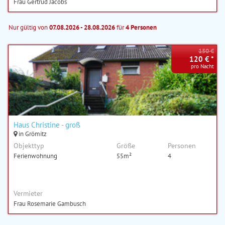
Frau Gertrud Jacobs
Nur gültig von
07.08.2026 - 28.08.2026
für
4 Personen
150 €
120 € *
pro Nacht
Haus Christine - groß
in Grömitz
Objekttyp
Größe
Personen
Ferienwohnung
55m²
4
Vermieter
Frau Rosemarie Gambusch