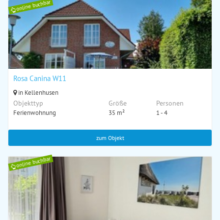
online buchbar
Rosa Canina W11
in Kellenhusen
Objekttyp
Größe
Personen
Ferienwohnung
35 m²
1 - 4
zum Objekt
online buchbar