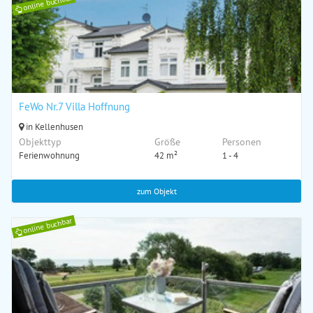
online buchbar
FeWo Nr.7 Villa Hoffnung
in Kellenhusen
Objekttyp
Größe
Personen
Ferienwohnung
42 m²
1 - 4
zum Objekt
online buchbar