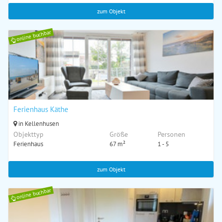
zum Objekt
online buchbar
Ferienhaus Käthe
in Kellenhusen
Objekttyp
Größe
Personen
Ferienhaus
67 m²
1 - 5
zum Objekt
online buchbar