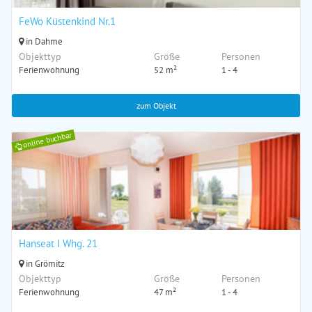
FeWo Küstenkind Nr.1
in Dahme
Objekttyp
Größe
Personen
Ferienwohnung
52 m²
1 - 4
zum Objekt
online buchbar
Hanseat I Whg. 21
in Grömitz
Objekttyp
Größe
Personen
Ferienwohnung
47 m²
1 - 4