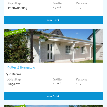
Objekttyp
Größe
Personen
Ferienwohnung
43 m²
1 - 2
zum Objekt
online buchbar
Müller 2 Bungalow
in Dahme
Objekttyp
Größe
Personen
Bungalow
36 m²
1 - 2
zum Objekt