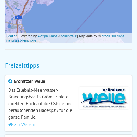
Leaflet
| Powered by
we2p® Maps
&
tourinfra ®
| Map data by ©
green-solutions
,
OSM & Contributors
Freizeittipps
Grömitzer Welle
Das Erlebnis-Meerwasser-
Brandungsbad in Grömitz bietet
direkten Blick auf die Ostsee und
berauschenden Badespaß für die
ganze Familie.
zur Website