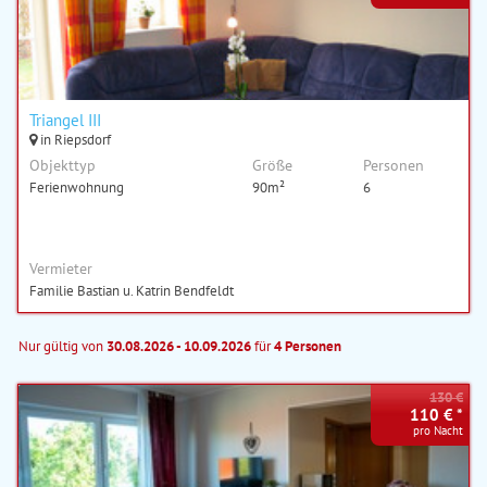
Triangel III
in Riepsdorf
Objekttyp
Größe
Personen
Ferienwohnung
90m²
6
Vermieter
Familie Bastian u. Katrin Bendfeldt
Nur gültig von
30.08.2026 - 10.09.2026
für
4 Personen
130 €
110 € *
pro Nacht