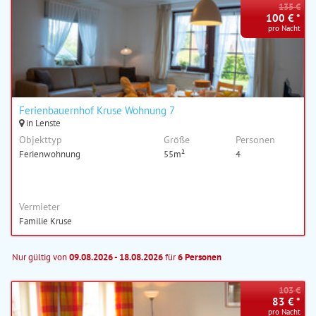
135 €
100 € *
pro Nacht
Ferienbauernhof Kruse Wohnung 7
in Lenste
Objekttyp
Größe
Personen
Ferienwohnung
55m²
4
Vermieter
Familie Kruse
Nur gültig von
09.08.2026 - 18.08.2026
für
6 Personen
103 €
83 € *
pro Nacht