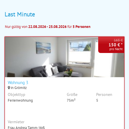
Last Minute
Nur gültig von
22.08.2026 - 25.08.2026
für
5 Personen
165 €
150 € *
pro Nacht
Wohnung 3
in Grömitz
Objekttyp
Größe
Personen
Ferienwohnung
75m²
5
Vermieter
Frau Andrea Tamm-Voß