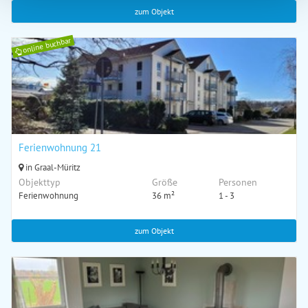
zum Objekt
online buchbar
Ferienwohnung 21
in Graal-Müritz
Objekttyp
Größe
Personen
Ferienwohnung
36 m²
1 - 3
zum Objekt