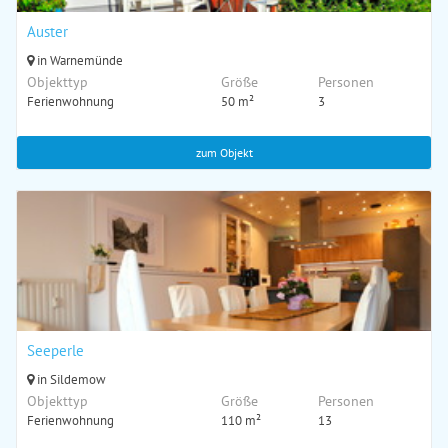
Auster
in Warnemünde
Objekttyp
Größe
Personen
Ferienwohnung
50 m²
3
zum Objekt
Seeperle
in Sildemow
Objekttyp
Größe
Personen
Ferienwohnung
110 m²
13