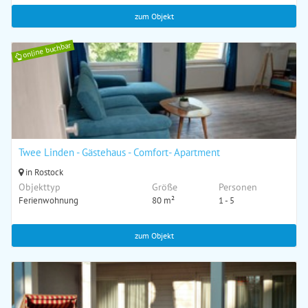
zum Objekt
online buchbar
Twee Linden - Gästehaus - Comfort- Apartment
in Rostock
Objekttyp
Größe
Personen
Ferienwohnung
80 m²
1 - 5
zum Objekt