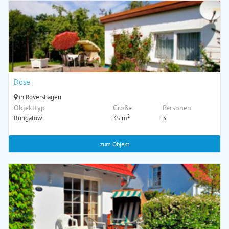
Dose
in Rövershagen
Objekttyp
Größe
Personen
Bungalow
35 m²
3
zum Objekt