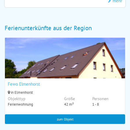
mehr
Ferienunterkünfte aus der Region
Fewo Elmenhorst
in Elmenhorst
Objekttyp
Größe
Personen
Ferienwohnung
42 m²
1 - 8
zum Objekt