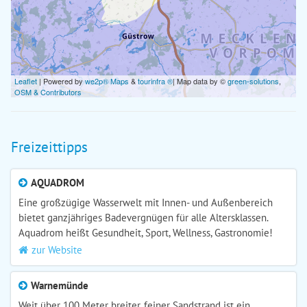
Leaflet
| Powered by
we2p® Maps
&
tourinfra ®
| Map data by ©
green-solutions
,
OSM & Contributors
Freizeittipps
AQUADROM
Eine großzügige Wasserwelt mit Innen- und Außenbereich
bietet ganzjähriges Badevergnügen für alle Altersklassen.
Aquadrom heißt Gesundheit, Sport, Wellness, Gastronomie!
zur Website
Warnemünde
Weit über 100 Meter breiter, feiner Sandstrand ist ein