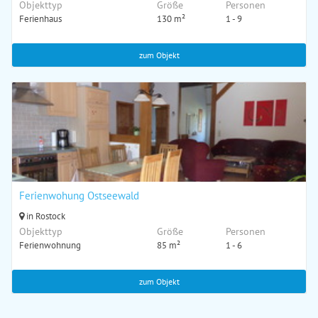
Objekttyp
Größe
Personen
Ferienhaus
130 m²
1 - 9
zum Objekt
Ferienwohung Ostseewald
in Rostock
Objekttyp
Größe
Personen
Ferienwohnung
85 m²
1 - 6
zum Objekt