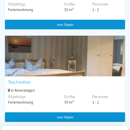
Objekttyp
Größe
Personen
Ferienwohnung
35 m²
1 - 2
zum Objekt
Tauchstation
in Rövershagen
Objekttyp
Größe
Personen
Ferienwohnung
39 m²
1 - 2
zum Objekt