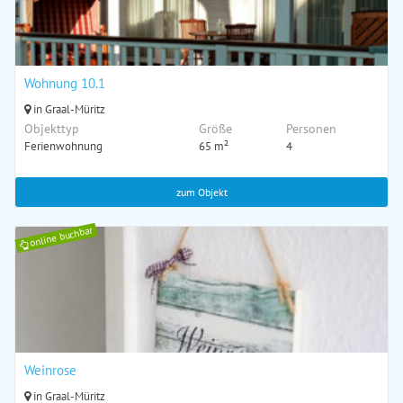
Wohnung 10.1
in Graal-Müritz
Objekttyp
Größe
Personen
Ferienwohnung
65 m²
4
zum Objekt
online buchbar
Weinrose
in Graal-Müritz