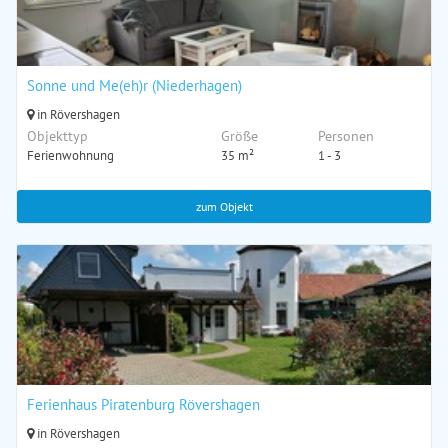
Sonne und Me(eh)r (Niederhagen)
in Rövershagen
Objekttyp
Größe
Personen
Ferienwohnung
35 m²
1 - 3
zum Objekt
Ferienhaus Piratenburg Rövershagen
in Rövershagen