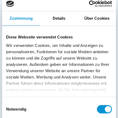
online buchbar
Zustimmung
Details
Über Cookies
Diese Webseite verwendet Cookies
"Ostsee Ankerplatz"
Wir verwenden Cookies, um Inhalte und Anzeigen zu
in Markgrafenheide
personalisieren, Funktionen für soziale Medien anbieten
Objekttyp
Größe
Personen
zu können und die Zugriffe auf unsere Website zu
Ferienwohnung
89 m²
1 - 4
analysieren. Außerdem geben wir Informationen zu Ihrer
Verwendung unserer Website an unsere Partner für
zum Objekt
soziale Medien, Werbung und Analysen weiter. Unsere
Partner führen diese Informationen möglicherweise mit
online buchbar
weiteren Daten zusammen, die Sie ihnen bereitgestellt
haben oder die sie im Rahmen Ihrer Nutzung der Dienste
gesammelt haben.
Einwilligungsauswahl
Notwendig