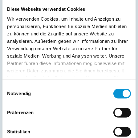
Verpflegung:
Diese Webseite verwendet Cookies
Frühstück möglich
Wir verwenden Cookies, um Inhalte und Anzeigen zu
personalisieren, Funktionen für soziale Medien anbieten
Sonstiges:
zu können und die Zugriffe auf unsere Website zu
Glasfaseranschluss Waschmaschine und Trockner im Haus
gegen Gebühr Babybett und Hochstuhl gegen Gebühr
analysieren. Außerdem geben wir Informationen zu Ihrer
Frühstück im Café Adele möglich
Der Endreinigungspreis
Verwendung unserer Website an unsere Partner für
beinhaltet eine Basisausstattung an Bett- und Badwäsche
soziale Medien, Werbung und Analysen weiter. Unsere
für max. 2 Personen (1 großes/1kleines Handtuch, 2
Partner führen diese Informationen möglicherweise mit
Küchentücher). Zusätzliche Wäsche kann bei uns gegen
weiteren Daten zusammen, die Sie ihnen bereitgestellt
Gebühr gemietet werden. Hafenspitze: Bitte beachten Sie,
haben oder die sie im Rahmen Ihrer Nutzung der Dienste
dass der Hafen ein beliebter Veranstaltungsort ist. Gerne
gesammelt haben.
Einwilligungsauswahl
geben wir Ihnen Auskunft.
Notwendig
Beschreibung
Präferenzen
Apartmenthaus Hafenspitze Eckernförde
Meer zu sehen!
Die "Hafenspitze" ist das Zauberwort für einen traumhaften
Statistiken
Urlaub mit Aussicht in Eckernförde. Von unserem modernen