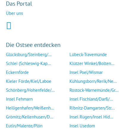
Das Portal
Über uns
Die Ostsee entdecken
Glücksburg/Steinberg/...
Lübeck-Travemünde
Schlei (Schleswig-Kap...
Klützer Winkel/Bolten...
Eckernförde
Insel Poel/Wismar
Kieler Förde/Kiel/Laboe
Kühlungsborn/Rerik/Ne...
Schönberg/Hohenfelde/...
Rostock-Warnemünde/Gr...
Insel Fehmarn
Insel Fischland/Darß/...
Heiligenhafen/Weißenh...
Ribnitz-Damgarten/Str...
Grömitz/Kellenhusen/D...
Insel Rügen/Insel Hid...
Eutin/Malente/Plön
Insel Usedom