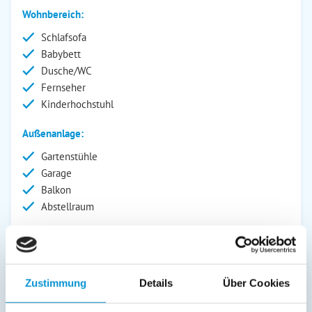
Wohnbereich:
Schlafsofa
Babybett
Dusche/WC
Fernseher
Kinderhochstuhl
Außenanlage:
Gartenstühle
Garage
Balkon
Abstellraum
Service:
Bettwäsche inkl.
Geschirrtücher inkl.
Zustimmung
Details
Über Cookies
Handtücher inkl.