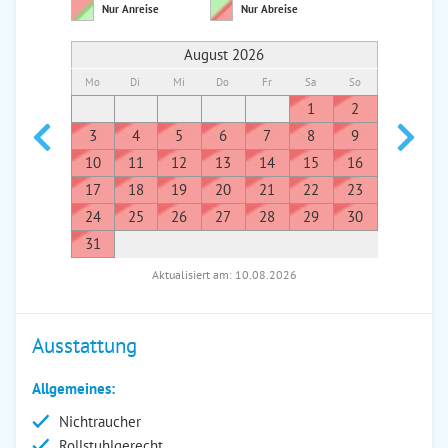
Nur Anreise
Nur Abreise
August 2026
Mo
Di
Mi
Do
Fr
Sa
So
Mo
Di
1
2
1
3
4
5
6
7
8
9
7
8
10
11
12
13
14
15
16
14
1
17
18
19
20
21
22
23
21
2
24
25
26
27
28
29
30
28
2
31
Aktualisiert am: 10.08.2026
Ausstattung
Allgemeines:
Nichtraucher
Rollstuhlgerecht