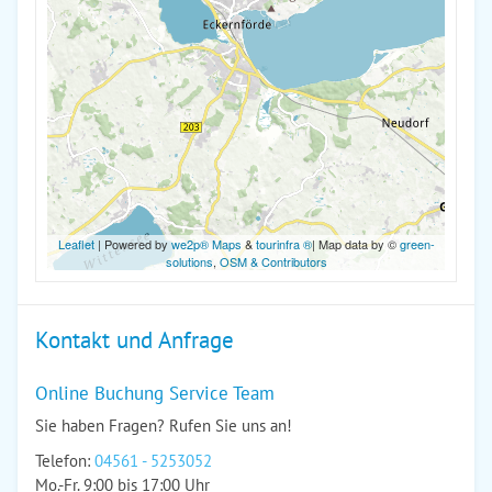
Leaflet
| Powered by
we2p® Maps
&
tourinfra ®
| Map data by ©
green-
solutions
,
OSM & Contributors
Kontakt und Anfrage
Online Buchung Service Team
Sie haben Fragen? Rufen Sie uns an!
Telefon:
04561 - 5253052
Mo.-Fr. 9:00 bis 17:00 Uhr