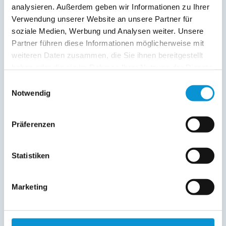
analysieren. Außerdem geben wir Informationen zu Ihrer
Bettwäsche inkl.
Verwendung unserer Website an unsere Partner für
Geschirrtücher inkl.
soziale Medien, Werbung und Analysen weiter. Unsere
Handtücher inkl.
Partner führen diese Informationen möglicherweise mit
weiteren Daten zusammen, die Sie ihnen bereitgestellt
Verpflegung:
haben oder die sie im Rahmen Ihrer Nutzung der Dienste
Sonstiges:
gesammelt haben.
Einwilligungsauswahl
für Allergiker geeignet, eingeschränkt barrierefrei
Notwendig
Präferenzen
Beschreibung
Lassen Sie Ihre Seele baumeln und genießen Sie Ihren
Statistiken
Urlaub an der Ostsee. Wir bieten Ihnen den passenden
Rahmen dazu. Familienfreundliches, liebevoll und gemütlich
eingerichtetes Ferienhaus in Süd-West-Hanglage mit Blick
Marketing
auf Bäume und Wiesen.
weiterlesen