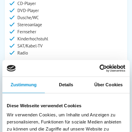
CD-Player
DVD-Player
Dusche/WC
Stereoanlage
Fernseher
Kinderhochstuhl
SAT/Kabel-TV
Radio
Außenanlage:
Garten/Liegewiese
Grill
Zustimmung
Details
Über Cookies
Gartenstühle
Parkplatz
Liegen
Diese Webseite verwendet Cookies
Terrasse
Wir verwenden Cookies, um Inhalte und Anzeigen zu
Abstellraum
personalisieren, Funktionen für soziale Medien anbieten
zu können und die Zugriffe auf unsere Website zu
Service: