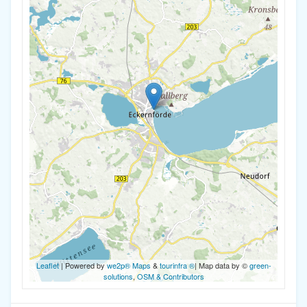
Leaflet
| Powered by
we2p® Maps
&
tourinfra ®
| Map data by ©
green-
solutions
,
OSM & Contributors