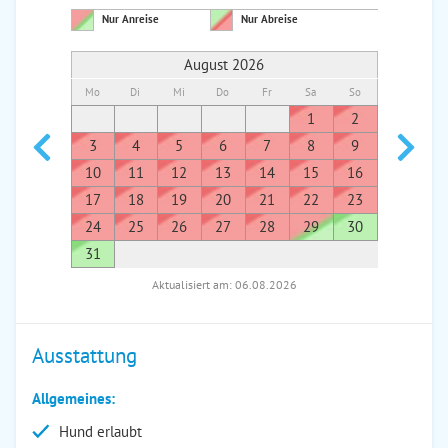
Nur Anreise
Nur Abreise
August 2026
Mo
Di
Mi
Do
Fr
Sa
So
Mo
Di
1
2
1
3
4
5
6
7
8
9
7
8
10
11
12
13
14
15
16
14
1
17
18
19
20
21
22
23
21
2
24
25
26
27
28
29
30
28
2
31
Aktualisiert am: 06.08.2026
Ausstattung
Allgemeines:
Hund erlaubt