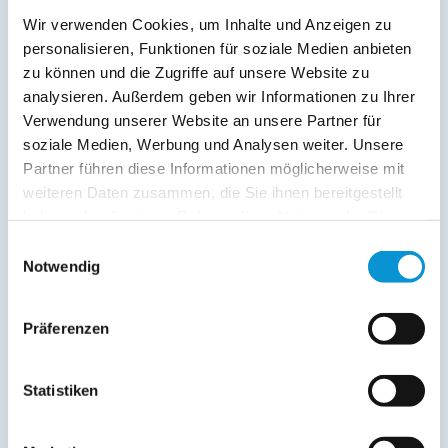
Verpflegung:
Wir verwenden Cookies, um Inhalte und Anzeigen zu
Frühstück möglich
personalisieren, Funktionen für soziale Medien anbieten
zu können und die Zugriffe auf unsere Website zu
Sonstiges:
analysieren. Außerdem geben wir Informationen zu Ihrer
Gäste-WC 1 Liege und 1 Sonnenschirm vorhanden Safe
Verwendung unserer Website an unsere Partner für
abschließbarer Fahrradraum in der Tiefgarage vorhanden
soziale Medien, Werbung und Analysen weiter. Unsere
Frühstück möglich im Café Adele Hafenspitze 2 Sehr
gepflegte 4 Sterne Plus Wohnung
Der Endreinigungspreis
Partner führen diese Informationen möglicherweise mit
beinhaltet eine Basisausstattung an Bett- und Badwäsche
weiteren Daten zusammen, die Sie ihnen bereitgestellt
für 2 Personen (1 großes/1kleines Handtuch, 2
haben oder die sie im Rahmen Ihrer Nutzung der Dienste
Küchentücher). Zusätzliche Wäsche kann bei uns gegen
gesammelt haben.
Einwilligungsauswahl
Gebühr gemietet werden.
Notwendig
Beschreibung
Präferenzen
Herzlich Willkommen in unserer Silbermöwe II - Hafenspitze
Statistiken
Quartier
Ruhig und doch mittendrin! Direkt im neuen Teil
des Hafenspitze Quartiers befindet sich seit Frühjahr 2018
die liebevoll eingerichtete Ferienwohnung "Silbermöwe II".