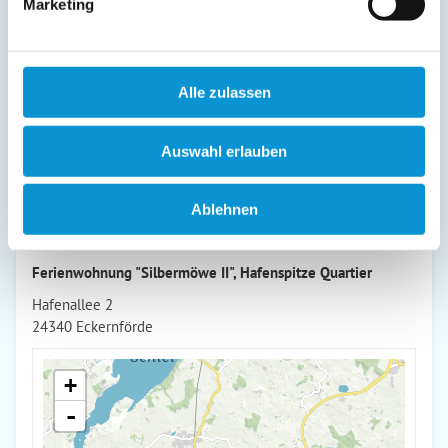
Marketing
Fühlen Sie sich in dieser modern-maritim und hochwertig
eingerichteten Ferienwohnung einfach nur wohl, genießen
Sie die Nähe zum Strand und die nur wenige Fußminuten
entfernte Alt- und Innenstadt mit den zahlreichen
Alle zulassen
Restaurants und Einkaufsmöglichkeiten.
Auswahl erlauben
weiterlesen
Ablehnen
Lage & Adresse des Objektes
Ferienwohnung "Silbermöwe II", Hafenspitze Quartier
Hafenallee 2
24340 Eckernförde
+
-