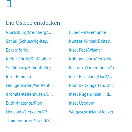
Die Ostsee entdecken
Glücksburg/Steinberg/...
Lübeck-Travemünde
Schlei (Schleswig-Kap...
Klützer Winkel/Bolten...
Eckernförde
Insel Poel/Wismar
Kieler Förde/Kiel/Laboe
Kühlungsborn/Rerik/Ne...
Schönberg/Hohenfelde/...
Rostock-Warnemünde/Gr...
Insel Fehmarn
Insel Fischland/Darß/...
Heiligenhafen/Weißenh...
Ribnitz-Damgarten/Str...
Grömitz/Kellenhusen/D...
Insel Rügen/Insel Hid...
Eutin/Malente/Plön
Insel Usedom
Neustadt/Sierksdorf/P...
Wolgast/Anklam/Uecker...
Timmendorfer Strand/S...