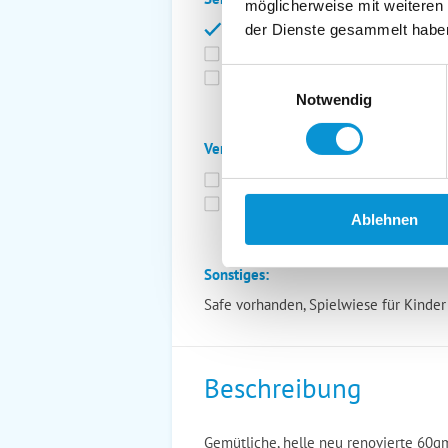
möglicherweise mit weiteren
Bettwäsche inkl.
Ge
der Dienste gesammelt habe
Fahrräder
St
Einwilligungsauswahl
Kurtaxfrei
Notwendig
Verpflegung:
Brötchenservice
Fr
Vollpension möglich
Ablehnen
Sonstiges:
Safe vorhanden, Spielwiese für Kinder
Beschreibung
Gemütliche, helle neu renovierte 60q