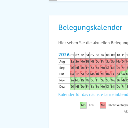
Belegungskalender
Hier sehen Sie die aktuellen Belegung
2026
01
02
03
04
05
06
07
08
09
10
11
1
Aug
Sa
So
Mo
Di
Mi
Do
Fr
Sa
So
Mo
Di
M
Sep
Di
Mi
Do
Fr
Sa
So
Mo
Di
Mi
Do
Fr
S
Okt
Do
Fr
Sa
So
Mo
Di
Mi
Do
Fr
Sa
So
M
Nov
So
Mo
Di
Mi
Do
Fr
Sa
So
Mo
Di
Mi
D
Dez
Di
Mi
Do
Fr
Sa
So
Mo
Di
Mi
Do
Fr
S
Kalender für das nächste Jahr einblen
Mo
Frei
Mo
Nicht verfügb
Ak