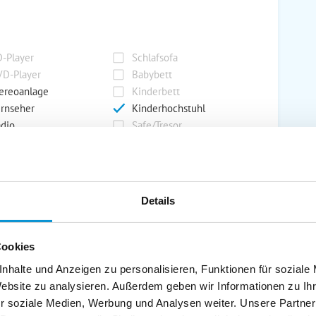
-Player
Schlafsofa
D-Player
Babybett
ereoanlage
Kinderbett
rnseher
Kinderhochstuhl
dio
Safe/Tresor
rport
Grill
Details
rkplatz
Grillplatz
rage
Wintergarten
Cookies
nderspielplatz
Swimmingpool
stellraum
nhalte und Anzeigen zu personalisieren, Funktionen für soziale
Website zu analysieren. Außerdem geben wir Informationen zu I
r soziale Medien, Werbung und Analysen weiter. Unsere Partner