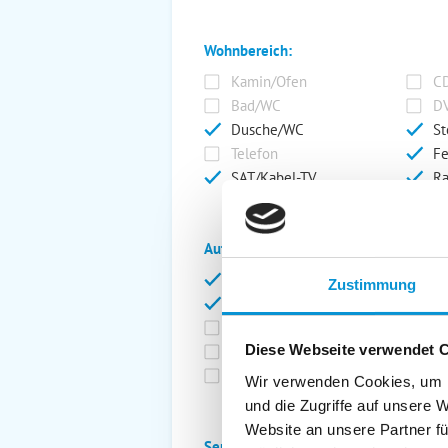
Wohnbereich:
Kamin/Ofen
CD
Bad/WC
DV
Dusche/WC
St
Telefon
Fe
SAT/Kabel-TV
Ra
Außenanlage:
Garten/Liegewiese
Ca
Zustimmung
Gartenstühle
Pa
Liegen
Ga
Diese Webseite verwendet 
Terrasse
Ki
Balkon
Ab
Wir verwenden Cookies, um I
und die Zugriffe auf unsere 
Website an unsere Partner fü
Service: