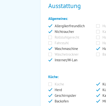
Ausstattung
Allgemeines:
Allergikerfreundlich
Hu
Nichtraucher
Ka
Rollstuhlgerecht
Ha
Fahrstuhl
Ha
Waschmaschine
Ha
Wäschetrockner
Ba
Internet/W-Lan
Küche:
Küche
Kü
Herd
Kü
Geschirrspüler
Ka
Backofen
Mi