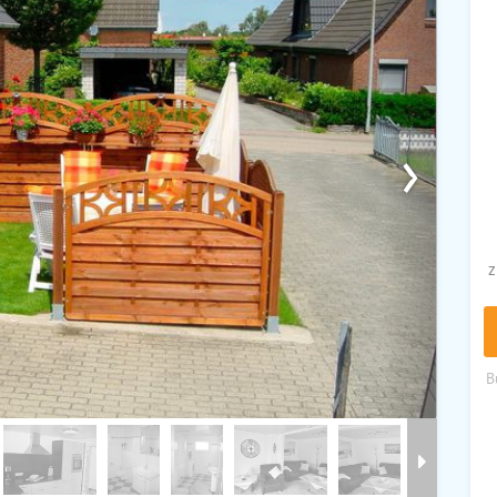
›
z
B