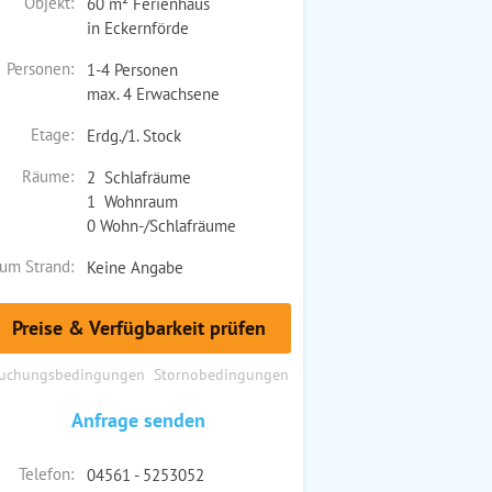
Objekt:
60 m² Ferienhaus
in Eckernförde
Personen:
1-4 Personen
max. 4 Erwachsene
Etage:
Erdg./1. Stock
Räume:
2 Schlafräume
1 Wohnraum
0 Wohn-/Schlafräume
um Strand:
Keine Angabe
Preise & Verfügbarkeit prüfen
uchungsbedingungen
Stornobedingungen
Anfrage senden
Telefon:
04561 - 5253052