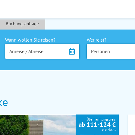
Buchungsanfrage
Wann wollen Sie reisen?
Wer reist?
Anreise / Abreise
Personen
ke
Übernachtungspreis
ab 111-124 €
pro Nacht