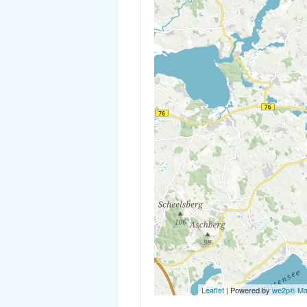
Leaflet
| Powered by
we2p® M