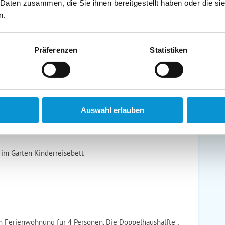
 Daten zusammen, die Sie ihnen bereitgestellt haben oder die s
schirrtücher inkl.
Handtücher inkl.
n.
randkorb am Strand
Bollerwagen
Präferenzen
Statistiken
ühstück möglich
Halbpension möglich
Auswahl erlauben
 im Garten Kinderreisebett
m Ferienwohnung für 4 Personen. Die Doppelhaushälfte ,