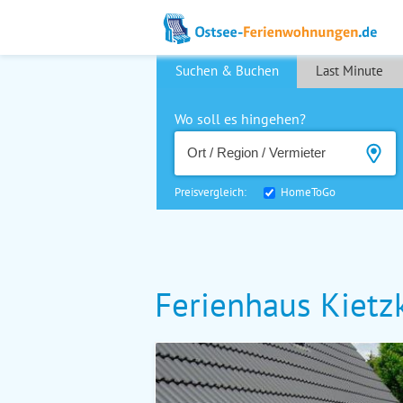
Suchen & Buchen
Last Minute
Wo soll es hingehen?
Preisvergleich:
HomeToGo
Ferienhaus Kietz