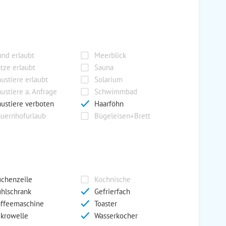
nd erlaubt
Meerblick
tze erlaubt
Sauna
ustiere erlaubt
Solarium
ustiere a. Anfrage
Schwimmbad
ustiere verboten
Haarföhn
uernhofurlaub
Bügeleisen+Brett
chenzeile
Kochnische
hlschrank
Gefrierfach
ffeemaschine
Toaster
krowelle
Wasserkocher