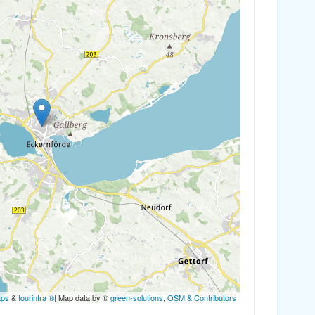
aps
&
tourinfra ®
| Map data by ©
green-solutions
,
OSM & Contributors