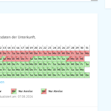
sdaten der Unterkunft.
2
13
14
15
16
17
18
19
20
21
22
23
24
25
26
27
28
29
30
31
i
Do
Fr
Sa
So
Mo
Di
Mi
Do
Fr
Sa
So
Mo
Di
Mi
Do
Fr
Sa
So
Mo
a
So
Mo
Di
Mi
Do
Fr
Sa
So
Mo
Di
Mi
Do
Fr
Sa
So
Mo
Di
Mi
o
Di
Mi
Do
Fr
Sa
So
Mo
Di
Mi
Do
Fr
Sa
So
Mo
Di
Mi
Do
Fr
Sa
o
Fr
Sa
So
Mo
Di
Mi
Do
Fr
Sa
So
Mo
Di
Mi
Do
Fr
Sa
So
Mo
a
So
Mo
Di
Mi
Do
Fr
Sa
So
Mo
Di
Mi
Do
Fr
Sa
So
Mo
Di
Mi
Do
den
ar
Mo
Nur Anreise
Mo
Nur Abreise
tualisiert am: 07.08.2026