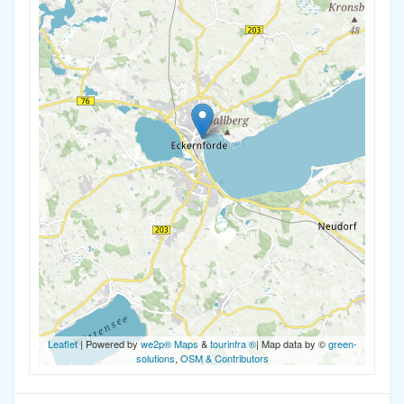
Leaflet
| Powered by
we2p® Maps
&
tourinfra ®
| Map data by ©
green-
solutions
,
OSM & Contributors