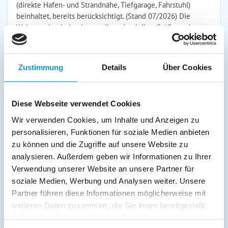
(direkte Hafen- und Strandnähe, Tiefgarage, Fahrstuhl)
beinhaltet, bereits berücksichtigt. (Stand 07/2026) Die
Wohnung beeindruckt vor allem durch ihre Größe und
Familienfreundlichkeit. Der großzügige offene Wohn- und
Essbereich, mit voll ausgestatteter Küche, ladt zum
gemeinsamen Entspannen und Kochen ein. Die
Zustimmung
Details
Über Cookies
Ferienwohnung verfügt über einen Balkon Richtung Westen
mit Zutritt zur Küche. Die Wohnung verfügt über drei
Schlafzimmer, zwei davon sind mit modernen Doppelbetten
Diese Webseite verwendet Cookies
(180x200), einem Kleiderschrank und TV-Geräten
ausgestattet, in dem dritten Schlafzimmer befindet sich ein
Wir verwenden Cookies, um Inhalte und Anzeigen zu
ausziehbares Kojenbett (160x200) und Kindermöbel. Somit
personalisieren, Funktionen für soziale Medien anbieten
bieten die Schlafzimmer die gewünschte nächtliche
zu können und die Zugriffe auf unsere Website zu
Erholung! Die Dusche im Badezimmer ist ebenerdig und
analysieren. Außerdem geben wir Informationen zu Ihrer
eine Badewanne in einem weiteren Badezimmer lädt zur
Verwendung unserer Website an unsere Partner für
Entspannung ein. Die komplette Wohnung ist mit
soziale Medien, Werbung und Analysen weiter. Unsere
Echtholzfußboden und Fußbodenheizung ausgestattet. Die
Partner führen diese Informationen möglicherweise mit
im 1. Stock des Appartementhauses gelegene
weiteren Daten zusammen, die Sie ihnen bereitgestellt
Ferienwohnung kann ''barrierefrei'' über einen Aufzug, mit
direktem Zugang aus der Tiefgarage erreicht werden. Die
haben oder die sie im Rahmen Ihrer Nutzung der Dienste