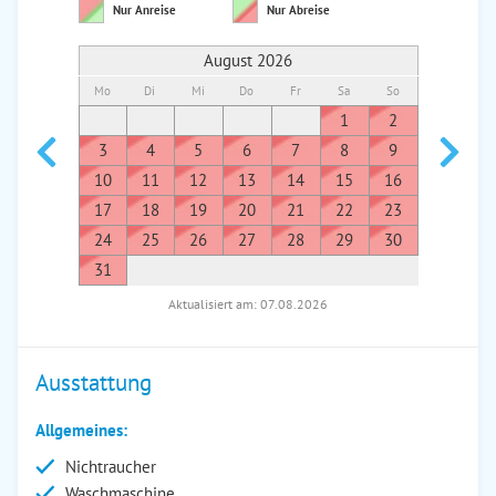
Nur Anreise
Nur Abreise
August 2026
Mo
Di
Mi
Do
Fr
Sa
So
Mo
Di
1
2
1
3
4
5
6
7
8
9
7
8
10
11
12
13
14
15
16
14
1
17
18
19
20
21
22
23
21
2
24
25
26
27
28
29
30
28
2
31
Aktualisiert am: 07.08.2026
Ausstattung
Allgemeines:
Nichtraucher
Waschmaschine