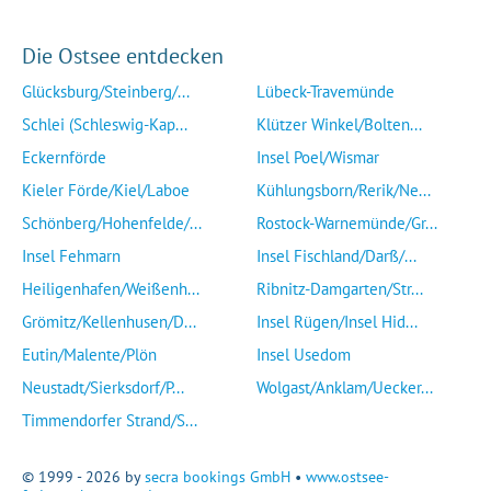
Die Ostsee entdecken
Glücksburg/Steinberg/...
Lübeck-Travemünde
Schlei (Schleswig-Kap...
Klützer Winkel/Bolten...
Eckernförde
Insel Poel/Wismar
Kieler Förde/Kiel/Laboe
Kühlungsborn/Rerik/Ne...
Schönberg/Hohenfelde/...
Rostock-Warnemünde/Gr...
Insel Fehmarn
Insel Fischland/Darß/...
Heiligenhafen/Weißenh...
Ribnitz-Damgarten/Str...
Grömitz/Kellenhusen/D...
Insel Rügen/Insel Hid...
Eutin/Malente/Plön
Insel Usedom
Neustadt/Sierksdorf/P...
Wolgast/Anklam/Uecker...
Timmendorfer Strand/S...
© 1999 - 2026 by
secra bookings GmbH
•
www.ostsee-