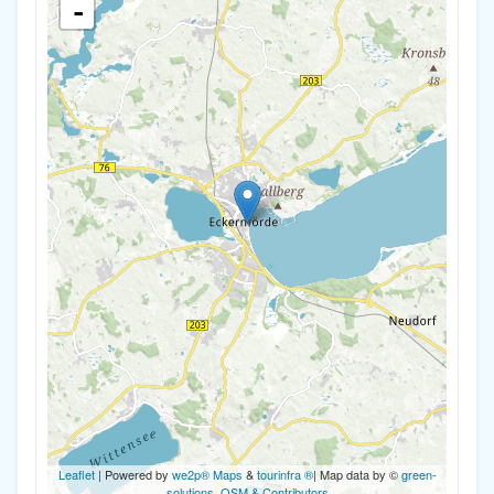
-
Leaflet
| Powered by
we2p® Maps
&
tourinfra ®
| Map data by ©
green-
solutions
,
OSM & Contributors