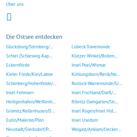
Über uns
Die Ostsee entdecken
Glücksburg/Steinberg/...
Lübeck-Travemünde
Schlei (Schleswig-Kap...
Klützer Winkel/Bolten...
Eckernförde
Insel Poel/Wismar
Kieler Förde/Kiel/Laboe
Kühlungsborn/Rerik/Ne...
Schönberg/Hohenfelde/...
Rostock-Warnemünde/Gr...
Insel Fehmarn
Insel Fischland/Darß/...
Heiligenhafen/Weißenh...
Ribnitz-Damgarten/Str...
Grömitz/Kellenhusen/D...
Insel Rügen/Insel Hid...
Eutin/Malente/Plön
Insel Usedom
Neustadt/Sierksdorf/P...
Wolgast/Anklam/Uecker...