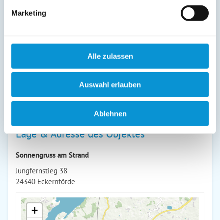
Meerseite. Wohn-/Schlafraum mit großem Doppelbett (2m x
Marketing
2m), für eine Kind bis 12 Jahre steht eine gemütliche
Schlafcouch zur Verfügung, neues Duschbad/WC,
Einbauküche mit Ceran-Kochfeld, moderner Backofen,
Spülmaschine, Mikrowelle, Kaffeemaschine,
Alle zulassen
Heißwasserbereiter, Toaster etc., Computer mit WLAN-
Internetzugang, großer Flachbildfernseher.
Auswahl erlauben
weiterlesen
Ablehnen
Lage & Adresse des Objektes
Sonnengruss am Strand
Jungfernstieg 38
24340 Eckernförde
+