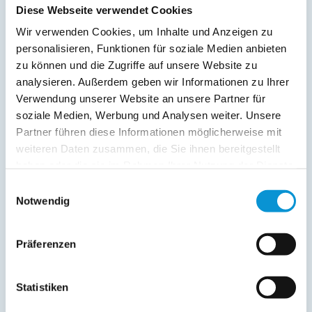
Diese Webseite verwendet Cookies
Service:
Wir verwenden Cookies, um Inhalte und Anzeigen zu
Geschirrtücher inkl.
personalisieren, Funktionen für soziale Medien anbieten
Handtücher inkl.
zu können und die Zugriffe auf unsere Website zu
Fahrräder
analysieren. Außerdem geben wir Informationen zu Ihrer
Verwendung unserer Website an unsere Partner für
Verpflegung:
soziale Medien, Werbung und Analysen weiter. Unsere
Sonstiges:
Partner führen diese Informationen möglicherweise mit
Je ein Damen- und ein Herrenrad (Citibikes) sind inclusive.
weiteren Daten zusammen, die Sie ihnen bereitgestellt
Ein Standup-Paddelboard kann gegen eine Leihgebühr zur
haben oder die sie im Rahmen Ihrer Nutzung der Dienste
Verfügung gestellt werden.
gesammelt haben.
Einwilligungsauswahl
Notwendig
Beschreibung
Präferenzen
Direkte Strandlage an der Promenade, Erdgeschoss, 50m zur
Altstadt, 100m zur Fußgängerzone, 150m zum Hafen.
Statistiken
Gemütliche Ferienwohnung, komplett neu renoviert,
windgeschützte und teilweise überdachte Terrasse zur