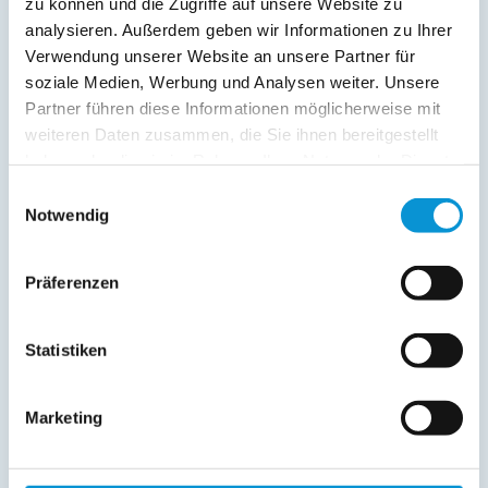
zu können und die Zugriffe auf unsere Website zu
analysieren. Außerdem geben wir Informationen zu Ihrer
zum Objekt
Verwendung unserer Website an unsere Partner für
soziale Medien, Werbung und Analysen weiter. Unsere
online buchbar
Partner führen diese Informationen möglicherweise mit
weiteren Daten zusammen, die Sie ihnen bereitgestellt
haben oder die sie im Rahmen Ihrer Nutzung der Dienste
gesammelt haben.
Einwilligungsauswahl
Notwendig
Ferienwohnung Lütt Gammelby
in Gammelby
Präferenzen
Objekttyp
Größe
Personen
Ferienwohnung
60 m²
1 - 5
Statistiken
zum Objekt
Marketing
Ferienwohnungen in der Suche anzeigen (5)