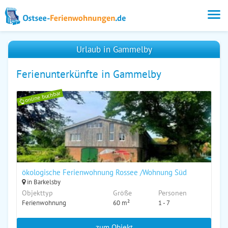
Urlaub in Gammelby
Ferienunterkünfte in Gammelby
online buchbar
ökologische Ferienwohnung Rossee /Wohnung Süd
in Barkelsby
Objekttyp
Größe
Personen
Ferienwohnung
60 m²
1 - 7
zum Objekt