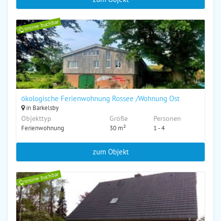
online buchbar
ökologische Ferienwohnung Rossee /Wohnung Ost
in Barkelsby
Objekttyp
Größe
Personen
Ferienwohnung
30 m²
1 - 4
zum Objekt
online buchbar