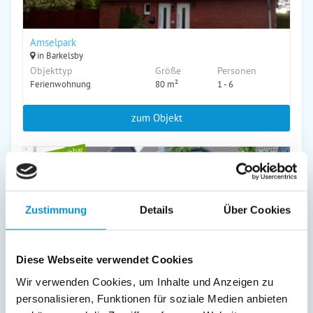
Amselpark
in Barkelsby
Objekttyp
Größe
Personen
Ferienwohnung
80 m²
1 - 6
zum Objekt
online buchbar
Zustimmung
Details
Über Cookies
Supe-Math
Diese Webseite verwendet Cookies
in Barkelsby
Wir verwenden Cookies, um Inhalte und Anzeigen zu
Objekttyp
Größe
Personen
personalisieren, Funktionen für soziale Medien anbieten
Ferienwohnung
45 m²
1 - 4