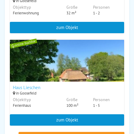
in Goosefeld
Objekttyp
Größe
Personen
Ferienwohnung
32 m²
1 - 2
zum Objekt
online buchbar
Haus Lieschen
in Goosefeld
Objekttyp
Größe
Personen
Ferienhaus
100 m²
1 - 5
zum Objekt