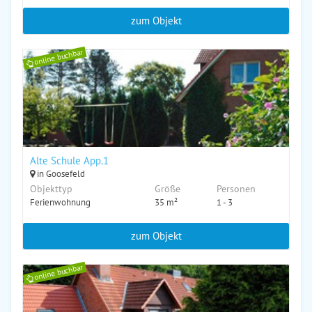
zum Objekt
online buchbar
Alte Schule App.1
in Goosefeld
Objekttyp
Größe
Personen
Ferienwohnung
35 m²
1 - 3
zum Objekt
online buchbar