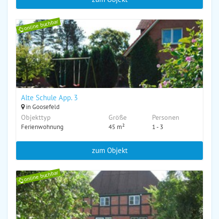
online buchbar
Alte Schule App. 3
in Goosefeld
Objekttyp
Größe
Personen
Ferienwohnung
45 m²
1 - 3
zum Objekt
online buchbar