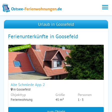
Urlaub in Goosefeld
Ferienunterkünfte in Goosefeld
online buchbar
Alte Schmiede App. 2
in Goosefeld
Objekttyp
Größe
Personen
Ferienwohnung
45 m²
1 - 3
zum Objekt