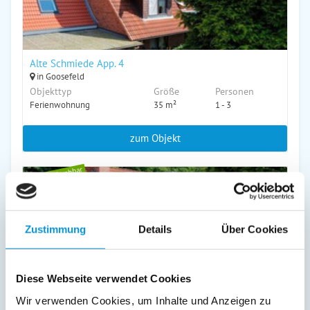
Alte Schmiede App. 4
in Goosefeld
Objekttyp
Größe
Personen
Ferienwohnung
35 m²
1 - 3
zum Objekt
online buchbar
Zustimmung
Details
Über Cookies
Alte Schmiede App. 3
Diese Webseite verwendet Cookies
in Goosefeld
Wir verwenden Cookies, um Inhalte und Anzeigen zu
Objekttyp
Größe
Personen