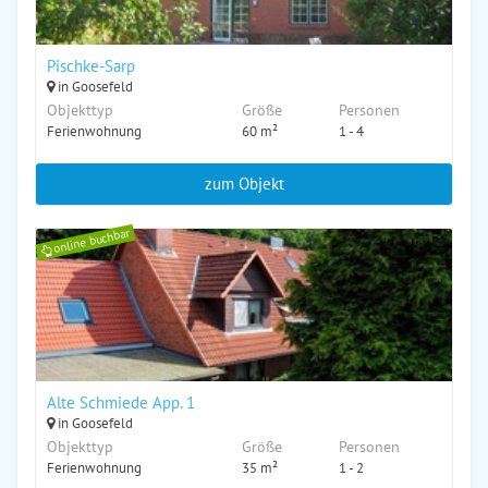
Pischke-Sarp
in Goosefeld
Objekttyp
Größe
Personen
Ferienwohnung
60 m²
1 - 4
zum Objekt
online buchbar
Alte Schmiede App. 1
in Goosefeld
Objekttyp
Größe
Personen
Ferienwohnung
35 m²
1 - 2