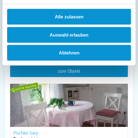
Alle zulassen
Auswahl erlauben
Alte Schule App. 4
in Goosefeld
Objekttyp
Größe
Personen
Ablehnen
Ferienwohnung
35 m²
1 - 3
zum Objekt
online buchbar
Pischke-Sarp