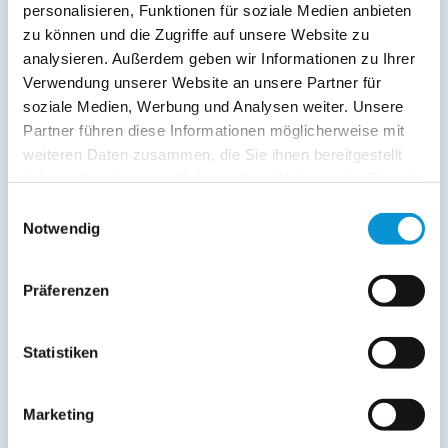
personalisieren, Funktionen für soziale Medien anbieten
Ferienwohnung
45 m²
1 - 3
zu können und die Zugriffe auf unsere Website zu
analysieren. Außerdem geben wir Informationen zu Ihrer
zum Objekt
Verwendung unserer Website an unsere Partner für
soziale Medien, Werbung und Analysen weiter. Unsere
online buchbar
Partner führen diese Informationen möglicherweise mit
weiteren Daten zusammen, die Sie ihnen bereitgestellt
haben oder die sie im Rahmen Ihrer Nutzung der Dienste
gesammelt haben.
Einwilligungsauswahl
Notwendig
Alte Schule App.2
in Goosefeld
Präferenzen
Objekttyp
Größe
Personen
Ferienwohnung
45 m²
1 - 3
Statistiken
zum Objekt
Marketing
online buchbar