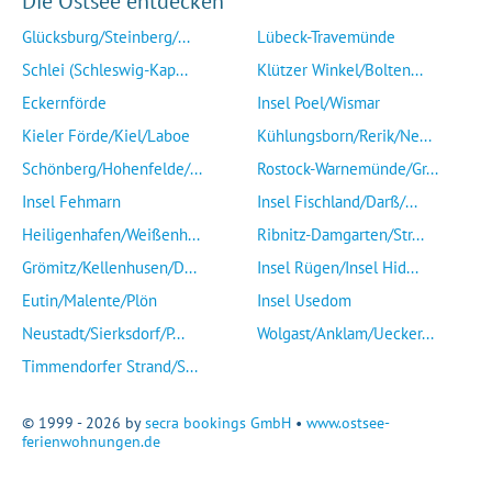
Die Ostsee entdecken
Glücksburg/Steinberg/...
Lübeck-Travemünde
Schlei (Schleswig-Kap...
Klützer Winkel/Bolten...
Eckernförde
Insel Poel/Wismar
Kieler Förde/Kiel/Laboe
Kühlungsborn/Rerik/Ne...
Schönberg/Hohenfelde/...
Rostock-Warnemünde/Gr...
Insel Fehmarn
Insel Fischland/Darß/...
Heiligenhafen/Weißenh...
Ribnitz-Damgarten/Str...
Grömitz/Kellenhusen/D...
Insel Rügen/Insel Hid...
Eutin/Malente/Plön
Insel Usedom
Neustadt/Sierksdorf/P...
Wolgast/Anklam/Uecker...
Timmendorfer Strand/S...
© 1999 - 2026 by
secra bookings GmbH
•
www.ostsee-
ferienwohnungen.de