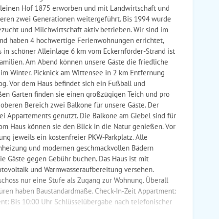
kleinen Hof 1875 erworben und mit Landwirtschaft und
eren zwei Generationen weitergeführt. Bis 1994 wurde
zucht und Milchwirtschaft aktiv betrieben. Wir sind im
und haben 4 hochwertige Ferienwohnungen errichtet,
s in schöner Alleinlage 6 km vom Eckernförder-Strand ist
Familien. Am Abend können unsere Gäste die friedliche
im Winter. Picknick am Wittensee in 2 km Entfernung
og. Vor dem Haus befindet sich ein Fußball und
ßen Garten finden sie einen großzügigen Teich und pro
beren Bereich zwei Balkone für unsere Gäste. Der
i Appartements genutzt. Die Balkone am Giebel sind für
Vom Haus können sie den Blick in die Natur genießen. Vor
ng jeweils ein kostenfreier PKW-Parkplatz. Alle
nheizung und modernen geschmackvollen Bädern
die Gäste gegen Gebühr buchen. Das Haus ist mit
otovoltaik und Warmwasseraufbereitung versehen.
eschoss nur eine Stufe als Zugang zur Wohnung. Überall
Türen haben Baustandardmaße. Check-In-Zeit Appartment:
nt: Bis 10:00 Uhr Schlüsselübergabe nach telefonischer