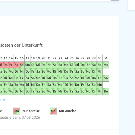
sdaten der Unterkunft.
2
13
14
15
16
17
18
19
20
21
22
23
24
25
26
27
28
29
30
31
i
Do
Fr
Sa
So
Mo
Di
Mi
Do
Fr
Sa
So
Mo
Di
Mi
Do
Fr
Sa
So
Mo
a
So
Mo
Di
Mi
Do
Fr
Sa
So
Mo
Di
Mi
Do
Fr
Sa
So
Mo
Di
Mi
o
Di
Mi
Do
Fr
Sa
So
Mo
Di
Mi
Do
Fr
Sa
So
Mo
Di
Mi
Do
Fr
Sa
o
Fr
Sa
So
Mo
Di
Mi
Do
Fr
Sa
So
Mo
Di
Mi
Do
Fr
Sa
So
Mo
a
So
Mo
Di
Mi
Do
Fr
Sa
So
Mo
Di
Mi
Do
Fr
Sa
So
Mo
Di
Mi
Do
den
ar
Mo
Nur Anreise
Mo
Nur Abreise
tualisiert am: 07.08.2026