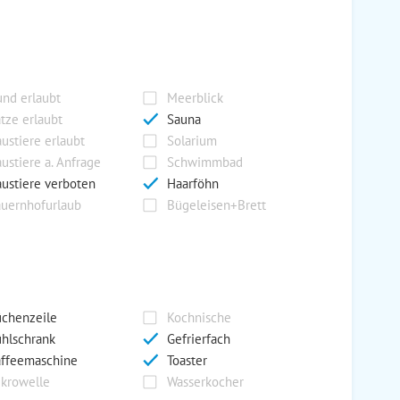
nd erlaubt
Meerblick
tze erlaubt
Sauna
ustiere erlaubt
Solarium
ustiere a. Anfrage
Schwimmbad
ustiere verboten
Haarföhn
uernhofurlaub
Bügeleisen+Brett
chenzeile
Kochnische
hlschrank
Gefrierfach
ffeemaschine
Toaster
krowelle
Wasserkocher