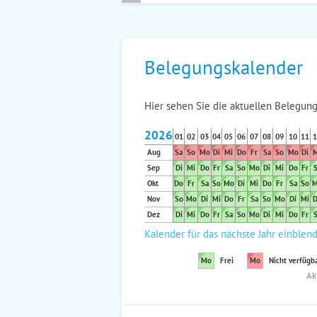
Belegungskalender
Hier sehen Sie die aktuellen Belegung
2026
01
02
03
04
05
06
07
08
09
10
11
1
Aug
Sa
So
Mo
Di
Mi
Do
Fr
Sa
So
Mo
Di
M
Sep
Di
Mi
Do
Fr
Sa
So
Mo
Di
Mi
Do
Fr
S
Okt
Do
Fr
Sa
So
Mo
Di
Mi
Do
Fr
Sa
So
M
Nov
So
Mo
Di
Mi
Do
Fr
Sa
So
Mo
Di
Mi
D
Dez
Di
Mi
Do
Fr
Sa
So
Mo
Di
Mi
Do
Fr
S
Kalender für das nächste Jahr einblen
Mo
Frei
Mo
Nicht verfügb
Ak