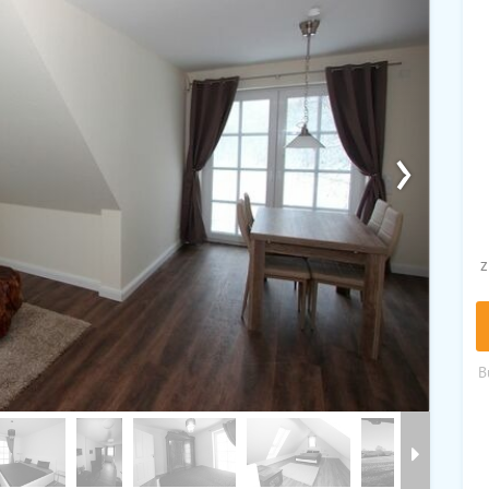
›
z
B