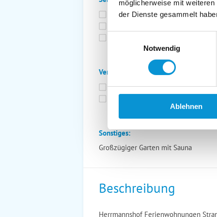
möglicherweise mit weiteren
Bettwäsche inkl.
Ge
der Dienste gesammelt habe
Fahrräder
St
Einwilligungsauswahl
Kurtaxfrei
Notwendig
Verpflegung:
Brötchenservice
Fr
Vollpension möglich
Ablehnen
Sonstiges:
Großzügiger Garten mit Sauna
Beschreibung
Herrmannshof Ferienwohnungen Stran