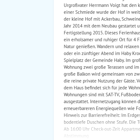
Urgroßvater Herrmann Voigt hat den 
einer Schmiede wurde der Hof in weit
der kleine Hof mit Ackerbau, Schweine
Jahr 2014 mit dem Neubau gestartet 
Fertigstellung 2015. Dieses Ferienhau
ein erholsamer und ruhiger Ort für 4 
Natur genießen. Wandern und relaxen 
oder ein zünftiger Abend im Haby Kro
Spielplatz der Gemeinde Haby. Im gro
Wohnung zwei große Terassen und im o
große Balkon wird gemeinsam von zwe
die reine private Nutzung der Gäste. 
dem Haus befindet sich für jede Wohnu
Wohnungen sind mit SAT-TV, Fußbode
ausgestattet. Internetzugang können 
erneuerbareren Energiequellen wie F
Hinweis zur Barrierefreiheit: Im Erdg
bodentiefe Duschen ohne Stufe. Die 
Ab 16:00 Uhr Check-out-Zeit Appartme
Abstimmung