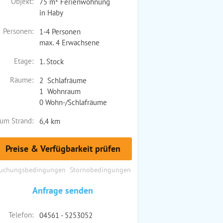
Objekt:
75 m² Ferienwohnung
in Haby
Personen:
1-4 Personen
max. 4 Erwachsene
Etage:
1. Stock
Räume:
2 Schlafräume
1 Wohnraum
0 Wohn-/Schlafräume
um Strand:
6,4 km
Preise & Verfügbarkeit prüfen
uchungsbedingungen
Stornobedingungen
Anfrage senden
Telefon:
04561 - 5253052