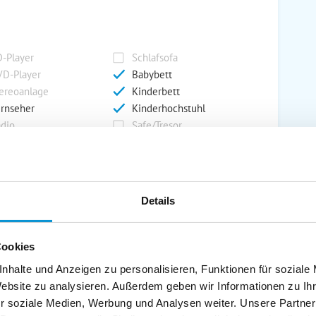
-Player
Schlafsofa
D-Player
Babybett
ereoanlage
Kinderbett
rnseher
Kinderhochstuhl
dio
Safe/Tresor
rport
Grill
Details
rkplatz
Grillplatz
rage
Wintergarten
Cookies
nderspielplatz
Swimmingpool
stellraum
nhalte und Anzeigen zu personalisieren, Funktionen für soziale
Website zu analysieren. Außerdem geben wir Informationen zu I
r soziale Medien, Werbung und Analysen weiter. Unsere Partner