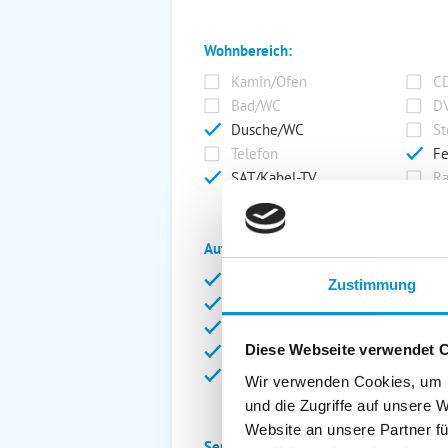
Wohnbereich:
Kamin/Ofen
CD
Bad/WC
DV
Dusche/WC
St
Telefon
Fe
SAT/Kabel-TV
Ra
Außenanlage:
Garten/Liegewiese
Ca
Zustimmung
Gartenstühle
Pa
Liegen
Ga
Diese Webseite verwendet 
Terrasse
Ki
Balkon
Ab
Wir verwenden Cookies, um I
und die Zugriffe auf unsere 
Website an unsere Partner fü
Service: