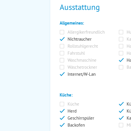
Ausstattung
Allgemeines:
Allergikerfreundlich
Hu
Nichtraucher
Ka
Rollstuhlgerecht
Ha
Fahrstuhl
Ha
Waschmaschine
Ha
Wäschetrockner
Ba
Internet/W-Lan
Küche:
Küche
Kü
Herd
Kü
Geschirrspüler
Ka
Backofen
Mi