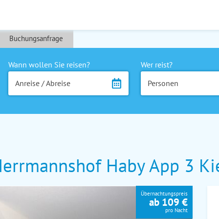
Buchungsanfrage
Wann wollen Sie reisen?
Wer reist?
Anreise / Abreise
Personen
errmannshof Haby App 3 Ki
Übernachtungspreis
ab 109 €
pro Nacht