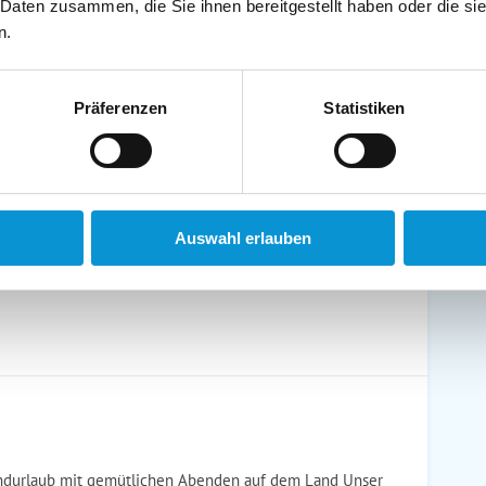
 Daten zusammen, die Sie ihnen bereitgestellt haben oder die s
schirrtücher inkl.
Handtücher inkl.
n.
randkorb am Strand
Bollerwagen
Präferenzen
Statistiken
ühstück möglich
Halbpension möglich
Auswahl erlauben
durlaub mit gemütlichen Abenden auf dem Land Unser