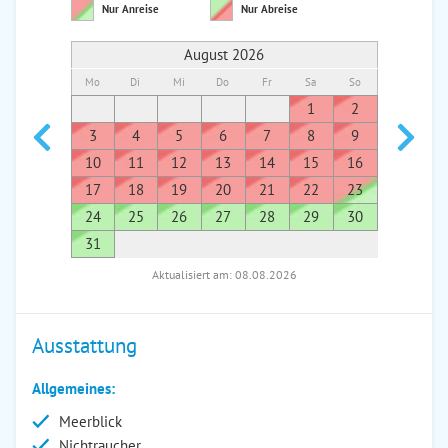
Nur Anreise
Nur Abreise
August 2026
Mo
Di
Mi
Do
Fr
Sa
So
Mo
Di
1
2
1
3
4
5
6
7
8
9
7
8
10
11
12
13
14
15
16
14
1
17
18
19
20
21
22
23
21
2
24
25
26
27
28
29
30
28
2
31
Aktualisiert am: 08.08.2026
Ausstattung
Allgemeines:
Meerblick
Nichtraucher