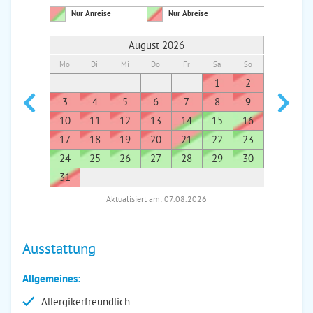
Nur Anreise
Nur Abreise
August 2026
Mo
Di
Mi
Do
Fr
Sa
So
Mo
Di
1
2
1
3
4
5
6
7
8
9
7
8
10
11
12
13
14
15
16
14
1
17
18
19
20
21
22
23
21
2
24
25
26
27
28
29
30
28
2
31
Aktualisiert am: 07.08.2026
Ausstattung
Allgemeines:
Allergikerfreundlich