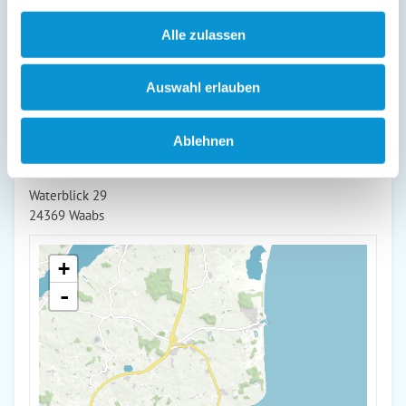
Alle zulassen
weiterlesen
Auswahl erlauben
Lage & Adresse des Objektes
Ablehnen
Ostseegarten Langholz - Ferienwohnung Kleine Wolke (bis
2 Pers)
Waterblick 29
24369 Waabs
+
-