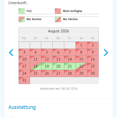
Unterkunft.
Frei
Nicht verfügbar
Nur Anreise
Nur Abreise
August 2026
Mo
Di
Mi
Do
Fr
Sa
So
Mo
Di
1
2
1
3
4
5
6
7
8
9
7
8
10
11
12
13
14
15
16
14
1
17
18
19
20
21
22
23
21
2
24
25
26
27
28
29
30
28
2
31
Aktualisiert am: 06.08.2026
Ausstattung