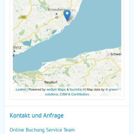
Leaflet
| Powered by
we2p® Maps
&
tourinfra ®
| Map data by ©
green-
solutions
,
OSM & Contributors
Kontakt und Anfrage
Online Buchung Service Team