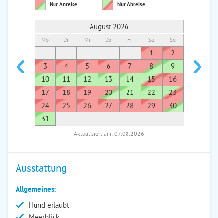
Nur Anreise
Nur Abreise
August 2026
Mo
Di
Mi
Do
Fr
Sa
So
Mo
Di
1
2
1
3
4
5
6
7
8
9
7
8
10
11
12
13
14
15
16
14
1
17
18
19
20
21
22
23
21
2
24
25
26
27
28
29
30
28
2
31
Aktualisiert am: 07.08.2026
Ausstattung
Allgemeines:
Hund erlaubt
Meerblick