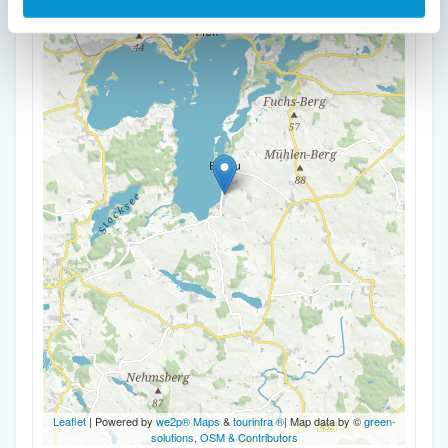
-
Leaflet
| Powered by
we2p® Maps
&
tourinfra ®
| Map data by ©
green-
solutions
,
OSM & Contributors