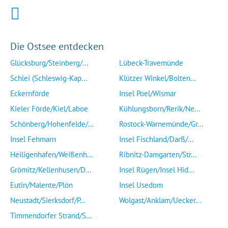
Die Ostsee entdecken
Glücksburg/Steinberg/...
Lübeck-Travemünde
Schlei (Schleswig-Kap...
Klützer Winkel/Bolten...
Eckernförde
Insel Poel/Wismar
Kieler Förde/Kiel/Laboe
Kühlungsborn/Rerik/Ne...
Schönberg/Hohenfelde/...
Rostock-Warnemünde/Gr...
Insel Fehmarn
Insel Fischland/Darß/...
Heiligenhafen/Weißenh...
Ribnitz-Damgarten/Str...
Grömitz/Kellenhusen/D...
Insel Rügen/Insel Hid...
Eutin/Malente/Plön
Insel Usedom
Neustadt/Sierksdorf/P...
Wolgast/Anklam/Uecker...
Timmendorfer Strand/S...