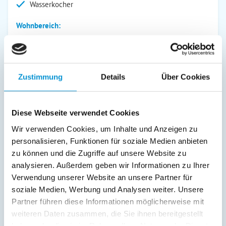
Wasserkocher
Wohnbereich:
Kamin/Ofen
Bad/WC
Kinderbett
Zustimmung
Details
Über Cookies
Fernseher
Kinderhochstuhl
Außenanlage:
Diese Webseite verwendet Cookies
Garten/Liegewiese
Wir verwenden Cookies, um Inhalte und Anzeigen zu
Gartenstühle
personalisieren, Funktionen für soziale Medien anbieten
Parkplatz
zu können und die Zugriffe auf unsere Website zu
Liegen
analysieren. Außerdem geben wir Informationen zu Ihrer
Terrasse
Verwendung unserer Website an unsere Partner für
soziale Medien, Werbung und Analysen weiter. Unsere
Service:
Partner führen diese Informationen möglicherweise mit
weiteren Daten zusammen, die Sie ihnen bereitgestellt
Verpflegung:
haben oder die sie im Rahmen Ihrer Nutzung der Dienste