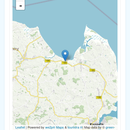
-
Leaflet
| Powered by
we2p® Maps
&
tourinfra ®
| Map data by ©
green-