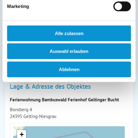
Marketing
Großzügige ebenerdige FeWo für 6 Gäste mit 2 Terrassen,
z.T. überdacht, Blick ins Grüne, eigene Liegewiese, 300m zur
Ostsee, Bolz-u. Spielfläche, Kaminofen, Hund willkommen, E-
Ladestation für PKW und Räder. Ideal für Menschen die
Alle zulassen
Natur zu schätzen wissen. 3 Restaurants in Laufdistanz, 2km
zum Einkaufen.
Auswahl erlauben
weiterlesen
Ablehnen
Lage & Adresse des Objektes
Ferienwohnung Bambuswald Ferienhof Geltinger Bucht
Bonsberg 4
24395 Gelting-Niesgrau
+