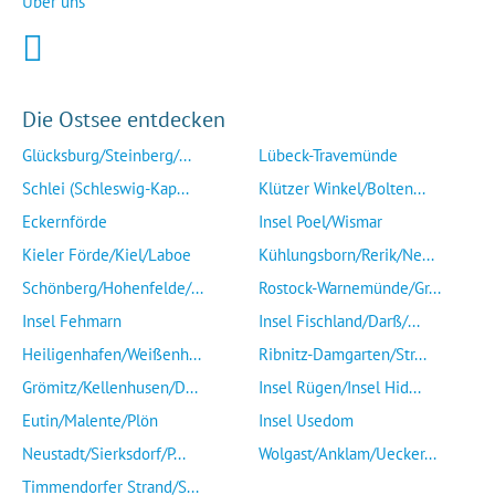
Über uns
Die Ostsee entdecken
Glücksburg/Steinberg/...
Lübeck-Travemünde
Schlei (Schleswig-Kap...
Klützer Winkel/Bolten...
Eckernförde
Insel Poel/Wismar
Kieler Förde/Kiel/Laboe
Kühlungsborn/Rerik/Ne...
Schönberg/Hohenfelde/...
Rostock-Warnemünde/Gr...
Insel Fehmarn
Insel Fischland/Darß/...
Heiligenhafen/Weißenh...
Ribnitz-Damgarten/Str...
Grömitz/Kellenhusen/D...
Insel Rügen/Insel Hid...
Eutin/Malente/Plön
Insel Usedom
Neustadt/Sierksdorf/P...
Wolgast/Anklam/Uecker...
Timmendorfer Strand/S...