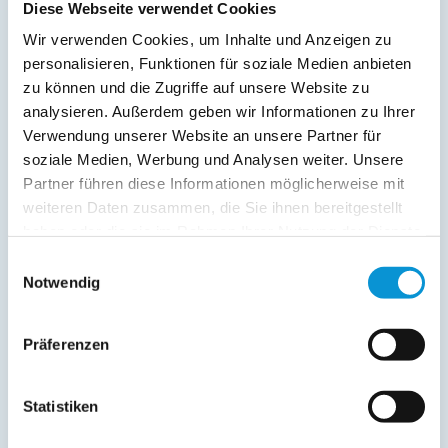
Balkon
Diese Webseite verwendet Cookies
Abstellraum
Wir verwenden Cookies, um Inhalte und Anzeigen zu
personalisieren, Funktionen für soziale Medien anbieten
Service:
zu können und die Zugriffe auf unsere Website zu
Bettwäsche inkl.
analysieren. Außerdem geben wir Informationen zu Ihrer
Geschirrtücher inkl.
Verwendung unserer Website an unsere Partner für
Handtücher inkl.
soziale Medien, Werbung und Analysen weiter. Unsere
Fahrräder
Partner führen diese Informationen möglicherweise mit
Kurtaxfrei
weiteren Daten zusammen, die Sie ihnen bereitgestellt
haben oder die sie im Rahmen Ihrer Nutzung der Dienste
Verpflegung:
gesammelt haben.
Einwilligungsauswahl
Notwendig
Sonstiges:
4 Einfache Erwachsenen Räder, 1 Klapprollstuhl und ein
strandtauglicher Bollerwagen gegen Gebühr Ein
Präferenzen
Duschhocker gratis. Bitte alle Ausstattungsgegenstände
vorab reservieren bzw. anfragen.
Statistiken
Beschreibung