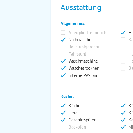
Ausstattung
Allgemeines:
Allergikerfreundlich
Hu
Nichtraucher
Ka
Rollstuhlgerecht
Ha
Fahrstuhl
Ha
Waschmaschine
Ha
Wäschetrockner
Ba
Internet/W-Lan
Küche:
Küche
Kü
Herd
Kü
Geschirrspüler
Ka
Backofen
Mi