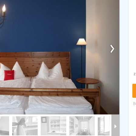
›
z
B