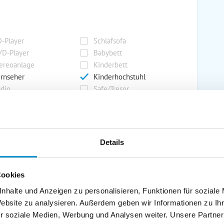
-Player
Schlafsofa
D-Player
Babybett
ereoanlage
Kinderbett
rnseher
Kinderhochstuhl
dio
Safe/Tresor
rport
Grill
Details
rkplatz
Grillplatz
rage
Wintergarten
Cookies
nderspielplatz
Swimmingpool
stellraum
nhalte und Anzeigen zu personalisieren, Funktionen für soziale
Website zu analysieren. Außerdem geben wir Informationen zu I
r soziale Medien, Werbung und Analysen weiter. Unsere Partner