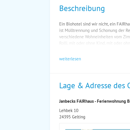
Beschreibung
Ein Biohotel sind wir nicht, ein FAIR
ist Mülltrennung und Schonung der Res
verschiedene Wohneinheiten vom Zimm
Rolli, mit oder ohne Kind, mit oder oh
weiterlesen
Lage & Adresse des 
Janbecks FAIRhaus - Ferienwohnung 
Lehbek 10
24395 Gelting