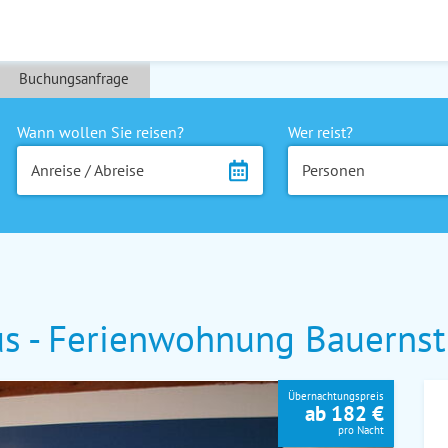
Buchungsanfrage
Wann wollen Sie reisen?
Wer reist?
Anreise / Abreise
Personen
us - Ferienwohnung Bauerns
Übernachtungspreis
ab 182 €
pro Nacht