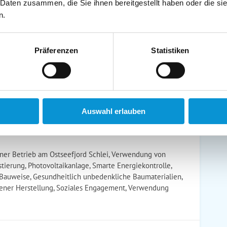
 Daten zusammen, die Sie ihnen bereitgestellt haben oder die s
schirrtücher inkl.
Handtücher inkl.
n.
randkorb am Strand
Bollerwagen
Präferenzen
Statistiken
ühstück möglich
Halbpension möglich
Auswahl erlauben
tner Betrieb am Ostseefjord Schlei, Verwendung von
ierung, Photovoltaikanlage, Smarte Energiekontrolle,
 Bauweise, Gesundheitlich unbedenkliche Baumaterialien,
gener Herstellung, Soziales Engagement, Verwendung