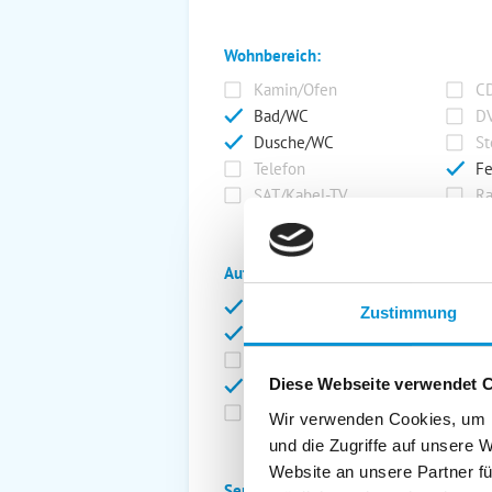
Wohnbereich:
Kamin/Ofen
CD
Bad/WC
DV
Dusche/WC
St
Telefon
Fe
SAT/Kabel-TV
Ra
Außenanlage:
Garten/Liegewiese
Ca
Zustimmung
Gartenstühle
Pa
Liegen
Ga
Diese Webseite verwendet 
Terrasse
Ki
Balkon
Ab
Wir verwenden Cookies, um I
und die Zugriffe auf unsere 
Website an unsere Partner fü
Service: