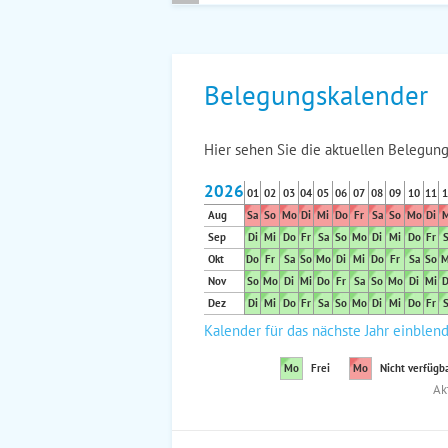
Belegungskalender
Hier sehen Sie die aktuellen Belegung
2026
01
02
03
04
05
06
07
08
09
10
11
1
Aug
Sa
So
Mo
Di
Mi
Do
Fr
Sa
So
Mo
Di
M
Sep
Di
Mi
Do
Fr
Sa
So
Mo
Di
Mi
Do
Fr
S
Okt
Do
Fr
Sa
So
Mo
Di
Mi
Do
Fr
Sa
So
M
Nov
So
Mo
Di
Mi
Do
Fr
Sa
So
Mo
Di
Mi
D
Dez
Di
Mi
Do
Fr
Sa
So
Mo
Di
Mi
Do
Fr
S
Kalender für das nächste Jahr einblen
Mo
Frei
Mo
Nicht verfügb
Ak