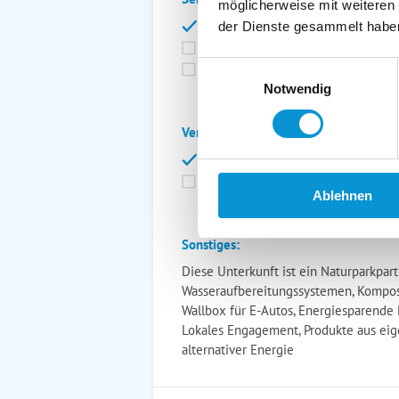
möglicherweise mit weiteren
Bettwäsche inkl.
Ge
der Dienste gesammelt habe
Fahrräder
St
Einwilligungsauswahl
Kurtaxfrei
Notwendig
Verpflegung:
Brötchenservice
Fr
Vollpension möglich
Ablehnen
Sonstiges:
Diese Unterkunft ist ein Naturparkpar
Wasseraufbereitungssystemen, Kompost
Wallbox für E-Autos, Energiesparende
Lokales Engagement, Produkte aus ei
alternativer Energie