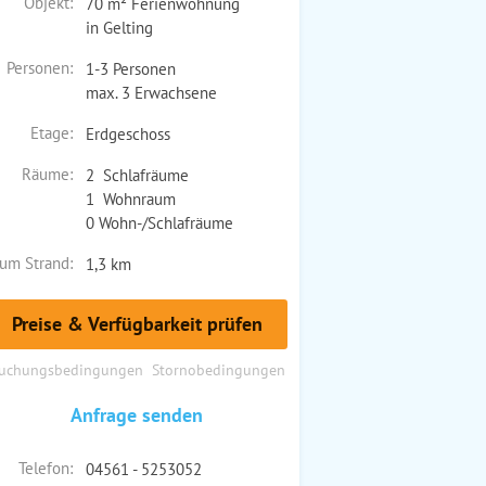
Objekt:
70 m² Ferienwohnung
in Gelting
Personen:
1-3 Personen
max. 3 Erwachsene
Etage:
Erdgeschoss
Räume:
2 Schlafräume
1 Wohnraum
0 Wohn-/Schlafräume
um Strand:
1,3 km
Preise & Verfügbarkeit prüfen
uchungsbedingungen
Stornobedingungen
Anfrage senden
Telefon:
04561 - 5253052