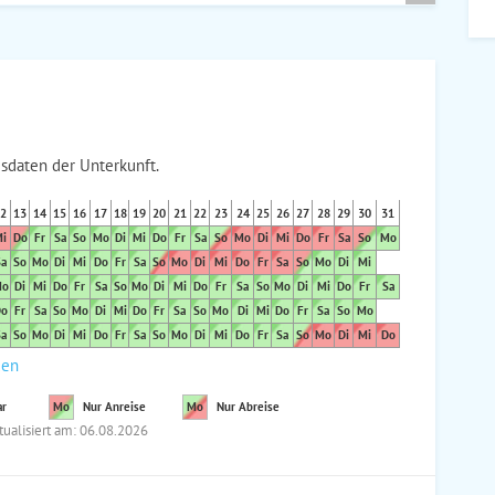
sdaten der Unterkunft.
2
13
14
15
16
17
18
19
20
21
22
23
24
25
26
27
28
29
30
31
i
Do
Fr
Sa
So
Mo
Di
Mi
Do
Fr
Sa
So
Mo
Di
Mi
Do
Fr
Sa
So
Mo
a
So
Mo
Di
Mi
Do
Fr
Sa
So
Mo
Di
Mi
Do
Fr
Sa
So
Mo
Di
Mi
o
Di
Mi
Do
Fr
Sa
So
Mo
Di
Mi
Do
Fr
Sa
So
Mo
Di
Mi
Do
Fr
Sa
o
Fr
Sa
So
Mo
Di
Mi
Do
Fr
Sa
So
Mo
Di
Mi
Do
Fr
Sa
So
Mo
a
So
Mo
Di
Mi
Do
Fr
Sa
So
Mo
Di
Mi
Do
Fr
Sa
So
Mo
Di
Mi
Do
den
ar
Mo
Nur Anreise
Mo
Nur Abreise
tualisiert am: 06.08.2026