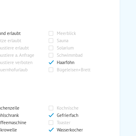
nd erlaubt
Meerblick
tze erlaubt
Sauna
ustiere erlaubt
Solarium
ustiere a. Anfrage
Schwimmbad
ustiere verboten
Haarföhn
uernhofurlaub
Bügeleisen+Brett
chenzeile
Kochnische
hlschrank
Gefrierfach
ffeemaschine
Toaster
krowelle
Wasserkocher