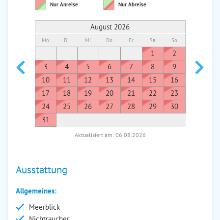
Nur Anreise
Nur Abreise
August 2026
Mo
Di
Mi
Do
Fr
Sa
So
Mo
Di
1
2
1
3
4
5
6
7
8
9
7
8
10
11
12
13
14
15
16
14
1
17
18
19
20
21
22
23
21
2
24
25
26
27
28
29
30
28
2
31
Aktualisiert am: 06.08.2026
Ausstattung
Allgemeines:
Meerblick
Nichtraucher