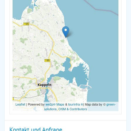
Leaflet
| Powered by
we2p® Maps
&
tourinfra ®
| Map data by ©
green-
solutions
,
OSM & Contributors
Kontakt und Anfrage