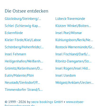
Die Ostsee entdecken
Glücksburg/Steinberg/...
Lübeck-Travemünde
Schlei (Schleswig-Kap...
Klützer Winkel/Bolten...
Eckernförde
Insel Poel/Wismar
Kieler Förde/Kiel/Laboe
Kühlungsborn/Rerik/Ne...
Schönberg/Hohenfelde/...
Rostock-Warnemünde/Gr...
Insel Fehmarn
Insel Fischland/Darß/...
Heiligenhafen/Weißenh...
Ribnitz-Damgarten/Str...
Grömitz/Kellenhusen/D...
Insel Rügen/Insel Hid...
Eutin/Malente/Plön
Insel Usedom
Neustadt/Sierksdorf/P...
Wolgast/Anklam/Uecker...
Timmendorfer Strand/S...
© 1999 - 2026 by
secra bookings GmbH
•
www.ostsee-
ferienwohnungen.de