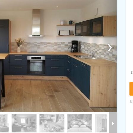
›
z
B