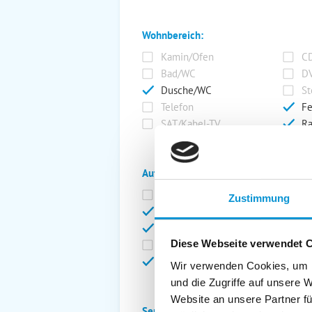
Wohnbereich:
Kamin/Ofen
CD
Bad/WC
DV
Dusche/WC
St
Telefon
Fe
SAT/Kabel-TV
Ra
Außenanlage:
Garten/Liegewiese
Ca
Zustimmung
Gartenstühle
Pa
Liegen
Ga
Diese Webseite verwendet 
Terrasse
Ki
Balkon
Ab
Wir verwenden Cookies, um I
und die Zugriffe auf unsere 
Website an unsere Partner fü
Service: