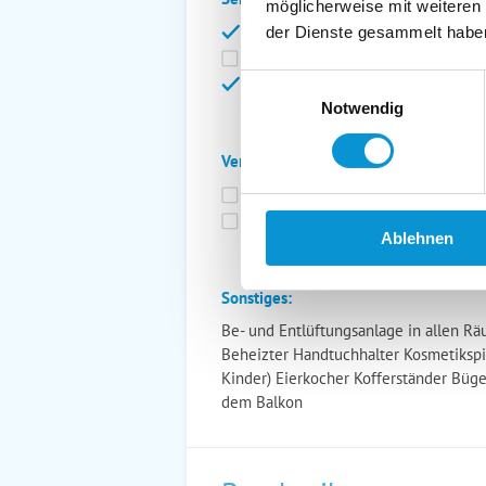
möglicherweise mit weiteren
Bettwäsche inkl.
Ge
der Dienste gesammelt habe
Fahrräder
St
Einwilligungsauswahl
Kurtaxfrei
Notwendig
Verpflegung:
Brötchenservice
Fr
Vollpension möglich
Ablehnen
Sonstiges:
Be- und Entlüftungsanlage in allen R
Beheizter Handtuchhalter Kosmetiksp
Kinder) Eierkocher Kofferständer Büg
dem Balkon