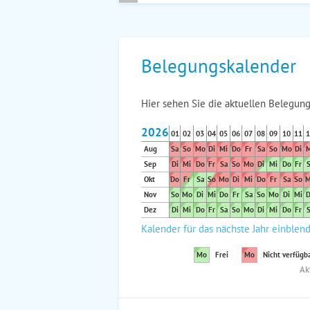
Belegungskalender
Hier sehen Sie die aktuellen Belegung
2026
01
02
03
04
05
06
07
08
09
10
11
1
Aug
Sa
So
Mo
Di
Mi
Do
Fr
Sa
So
Mo
Di
M
Sep
Di
Mi
Do
Fr
Sa
So
Mo
Di
Mi
Do
Fr
S
Okt
Do
Fr
Sa
So
Mo
Di
Mi
Do
Fr
Sa
So
M
Nov
So
Mo
Di
Mi
Do
Fr
Sa
So
Mo
Di
Mi
D
Dez
Di
Mi
Do
Fr
Sa
So
Mo
Di
Mi
Do
Fr
S
Kalender für das nächste Jahr einblen
Mo
Frei
Mo
Nicht verfügb
Ak