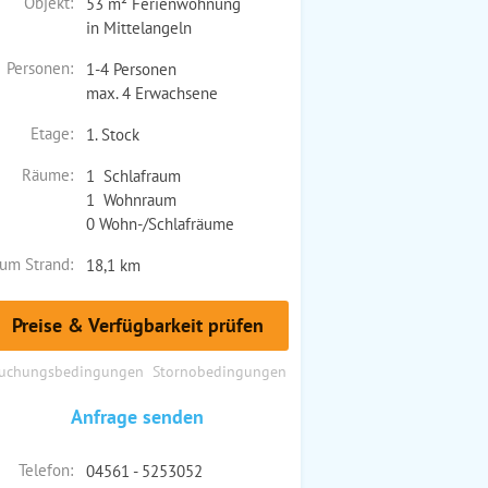
Objekt:
53 m² Ferienwohnung
in Mittelangeln
Personen:
1-4 Personen
max. 4 Erwachsene
Etage:
1. Stock
Räume:
1 Schlafraum
1 Wohnraum
0 Wohn-/Schlafräume
um Strand:
18,1 km
Preise & Verfügbarkeit prüfen
uchungsbedingungen
Stornobedingungen
Anfrage senden
Telefon:
04561 - 5253052