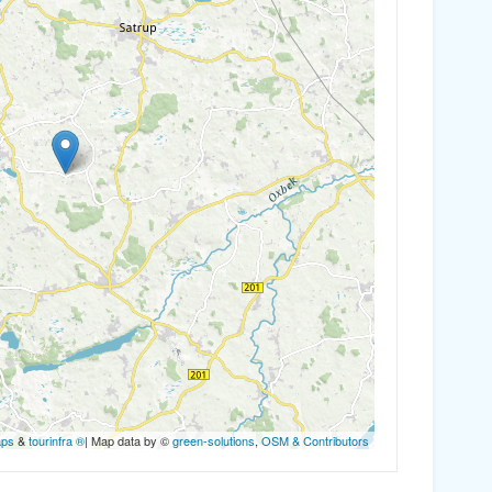
aps
&
tourinfra ®
| Map data by ©
green-solutions
,
OSM & Contributors