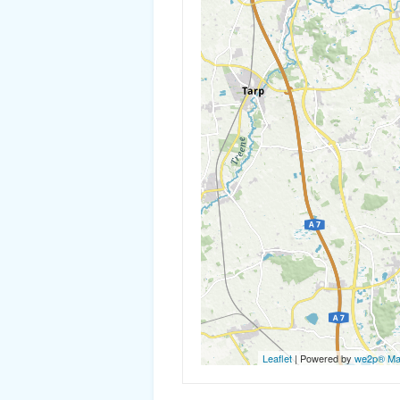
Leaflet
| Powered by
we2p® M