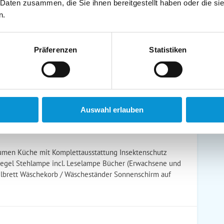
 Daten zusammen, die Sie ihnen bereitgestellt haben oder die s
schirrtücher inkl.
Handtücher inkl.
n.
randkorb am Strand
Bollerwagen
Präferenzen
Statistiken
ühstück möglich
Halbpension möglich
Auswahl erlauben
äumen Küche mit Komplettausstattung Insektenschutz
iegel Stehlampe incl. Leselampe Bücher (Erwachsene und
elbrett Wäschekorb / Wäscheständer Sonnenschirm auf