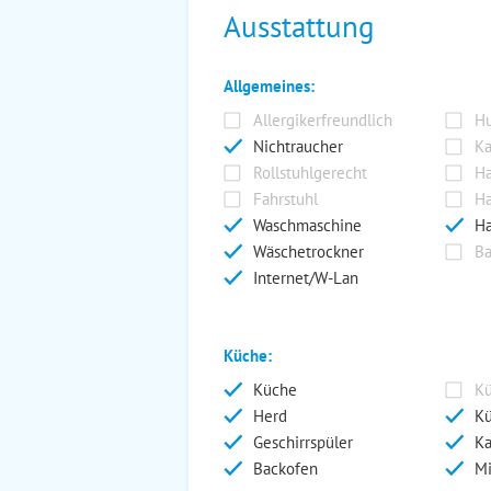
Ausstattung
Allgemeines:
Allergikerfreundlich
Hu
Nichtraucher
Ka
Rollstuhlgerecht
Ha
Fahrstuhl
Ha
Waschmaschine
Ha
Wäschetrockner
Ba
Internet/W-Lan
Küche:
Küche
Kü
Herd
Kü
Geschirrspüler
Ka
Backofen
Mi