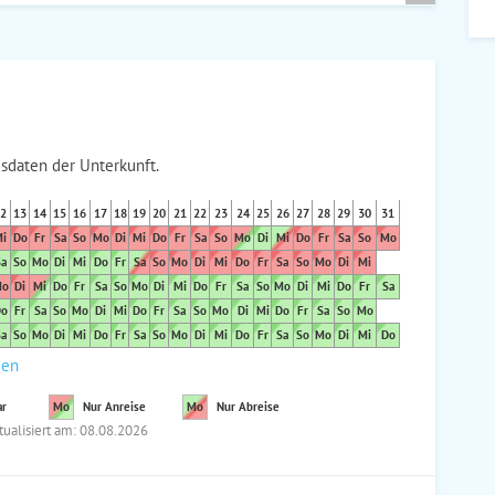
sdaten der Unterkunft.
2
13
14
15
16
17
18
19
20
21
22
23
24
25
26
27
28
29
30
31
i
Do
Fr
Sa
So
Mo
Di
Mi
Do
Fr
Sa
So
Mo
Di
Mi
Do
Fr
Sa
So
Mo
a
So
Mo
Di
Mi
Do
Fr
Sa
So
Mo
Di
Mi
Do
Fr
Sa
So
Mo
Di
Mi
o
Di
Mi
Do
Fr
Sa
So
Mo
Di
Mi
Do
Fr
Sa
So
Mo
Di
Mi
Do
Fr
Sa
o
Fr
Sa
So
Mo
Di
Mi
Do
Fr
Sa
So
Mo
Di
Mi
Do
Fr
Sa
So
Mo
a
So
Mo
Di
Mi
Do
Fr
Sa
So
Mo
Di
Mi
Do
Fr
Sa
So
Mo
Di
Mi
Do
den
ar
Mo
Nur Anreise
Mo
Nur Abreise
tualisiert am: 08.08.2026