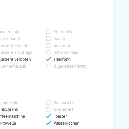
nd erlaubt
Meerblick
tze erlaubt
Sauna
ustiere erlaubt
Solarium
ustiere a. Anfrage
Schwimmbad
ustiere verboten
Haarföhn
uernhofurlaub
Bügeleisen+Brett
chenzeile
Kochnische
hlschrank
Gefrierfach
ffeemaschine
Toaster
krowelle
Wasserkocher