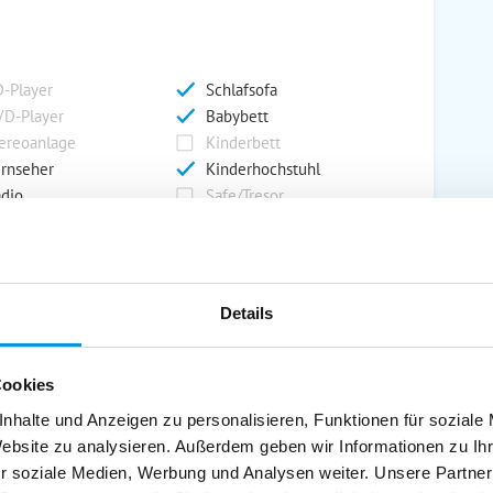
-Player
Schlafsofa
D-Player
Babybett
ereoanlage
Kinderbett
rnseher
Kinderhochstuhl
dio
Safe/Tresor
rport
Grill
Details
rkplatz
Grillplatz
rage
Wintergarten
Cookies
nderspielplatz
Swimmingpool
stellraum
nhalte und Anzeigen zu personalisieren, Funktionen für soziale
Website zu analysieren. Außerdem geben wir Informationen zu I
r soziale Medien, Werbung und Analysen weiter. Unsere Partner