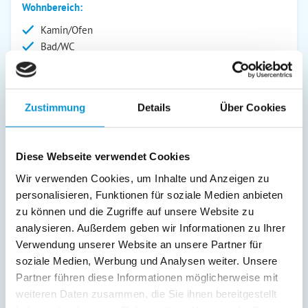
Wohnbereich:
Kamin/Ofen
Bad/WC
DVD-Player
Dusche/WC
Fernseher
Zustimmung
Details
Über Cookies
Radio
Außenanlage:
Diese Webseite verwendet Cookies
Garten/Liegewiese
Wir verwenden Cookies, um Inhalte und Anzeigen zu
Grill
personalisieren, Funktionen für soziale Medien anbieten
Gartenstühle
zu können und die Zugriffe auf unsere Website zu
Parkplatz
analysieren. Außerdem geben wir Informationen zu Ihrer
Liegen
Verwendung unserer Website an unsere Partner für
Terrasse
soziale Medien, Werbung und Analysen weiter. Unsere
Service:
Partner führen diese Informationen möglicherweise mit
weiteren Daten zusammen, die Sie ihnen bereitgestellt
Verpflegung: