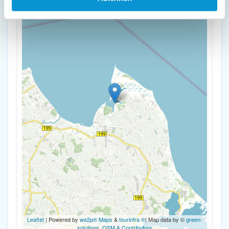
-
Leaflet
| Powered by
we2p® Maps
&
tourinfra ®
| Map data by ©
green-
solutions
,
OSM & Contributors