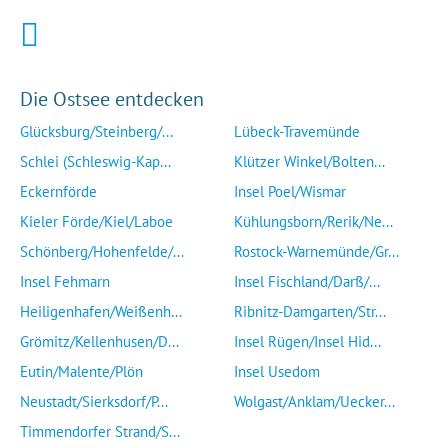
Die Ostsee entdecken
Glücksburg/Steinberg/...
Lübeck-Travemünde
Schlei (Schleswig-Kap...
Klützer Winkel/Bolten...
Eckernförde
Insel Poel/Wismar
Kieler Förde/Kiel/Laboe
Kühlungsborn/Rerik/Ne...
Schönberg/Hohenfelde/...
Rostock-Warnemünde/Gr...
Insel Fehmarn
Insel Fischland/Darß/...
Heiligenhafen/Weißenh...
Ribnitz-Damgarten/Str...
Grömitz/Kellenhusen/D...
Insel Rügen/Insel Hid...
Eutin/Malente/Plön
Insel Usedom
Neustadt/Sierksdorf/P...
Wolgast/Anklam/Uecker...
Timmendorfer Strand/S...