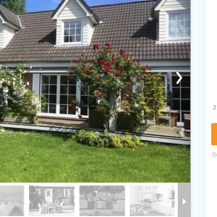
›
z
B