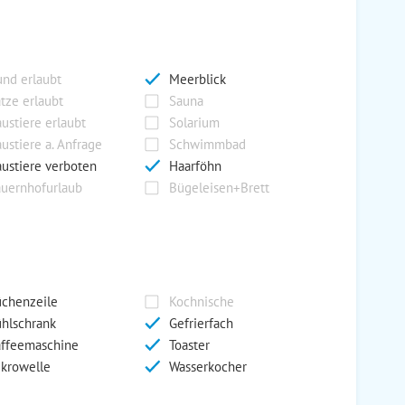
nd erlaubt
Meerblick
tze erlaubt
Sauna
ustiere erlaubt
Solarium
ustiere a. Anfrage
Schwimmbad
ustiere verboten
Haarföhn
uernhofurlaub
Bügeleisen+Brett
chenzeile
Kochnische
hlschrank
Gefrierfach
ffeemaschine
Toaster
krowelle
Wasserkocher