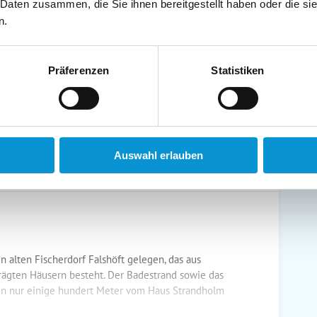
 Daten zusammen, die Sie ihnen bereitgestellt haben oder die s
schirrtücher inkl.
Handtücher inkl.
n.
randkorb am Strand
Bollerwagen
Präferenzen
Statistiken
ühstück möglich
Halbpension möglich
Auswahl erlauben
 alten Fischerdorf Falshöft gelegen, das aus
ägten Häusern besteht. Der Badestrand sowie das
gen nur einige hundert Meter vom Haus Strandholm