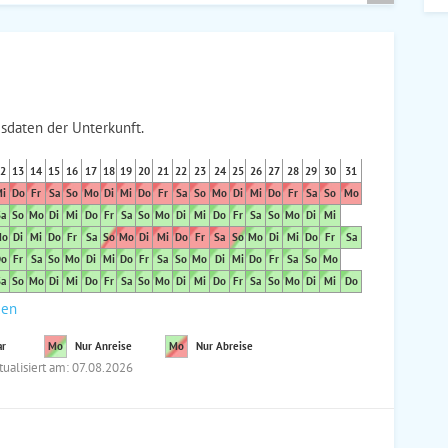
sdaten der Unterkunft.
2
13
14
15
16
17
18
19
20
21
22
23
24
25
26
27
28
29
30
31
i
Do
Fr
Sa
So
Mo
Di
Mi
Do
Fr
Sa
So
Mo
Di
Mi
Do
Fr
Sa
So
Mo
a
So
Mo
Di
Mi
Do
Fr
Sa
So
Mo
Di
Mi
Do
Fr
Sa
So
Mo
Di
Mi
o
Di
Mi
Do
Fr
Sa
So
Mo
Di
Mi
Do
Fr
Sa
So
Mo
Di
Mi
Do
Fr
Sa
o
Fr
Sa
So
Mo
Di
Mi
Do
Fr
Sa
So
Mo
Di
Mi
Do
Fr
Sa
So
Mo
a
So
Mo
Di
Mi
Do
Fr
Sa
So
Mo
Di
Mi
Do
Fr
Sa
So
Mo
Di
Mi
Do
den
ar
Mo
Nur Anreise
Mo
Nur Abreise
tualisiert am: 07.08.2026