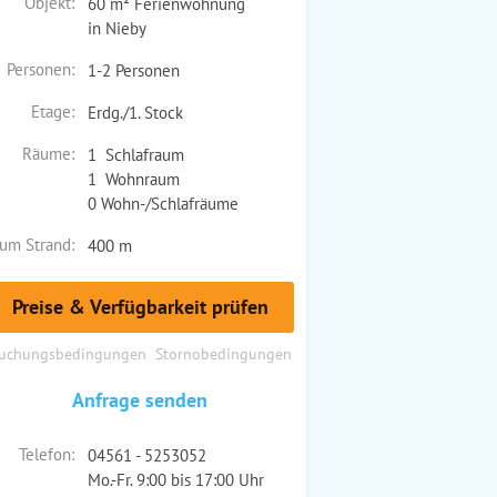
Objekt:
60 m² Ferienwohnung
in Nieby
Personen:
1-2 Personen
Etage:
Erdg./1. Stock
Räume:
1 Schlafraum
1 Wohnraum
0 Wohn-/Schlafräume
um Strand:
400 m
Preise & Verfügbarkeit prüfen
uchungsbedingungen
Stornobedingungen
Anfrage senden
Telefon:
04561 - 5253052
Mo.-Fr. 9:00 bis 17:00 Uhr