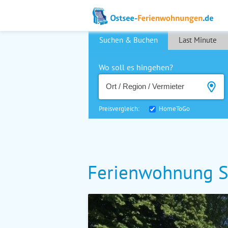
Suchen & Buchen
Last Minute
Wo soll es hingehen?
Preisvergleich:
HomeToGo
Ferienwohnung S