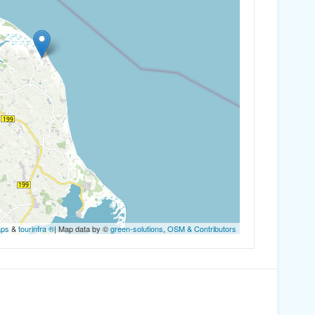
aps
&
tourinfra ®
| Map data by ©
green-solutions
,
OSM & Contributors