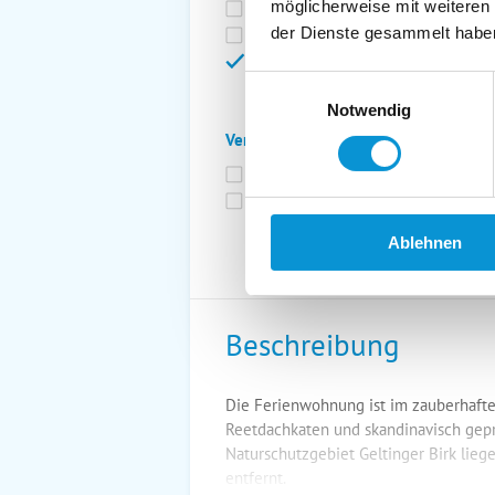
möglicherweise mit weiteren
Bettwäsche inkl.
Ge
der Dienste gesammelt habe
Fahrräder
St
Kurtaxfrei
Einwilligungsauswahl
Notwendig
Verpflegung:
Brötchenservice
Fr
Vollpension möglich
Ablehnen
Beschreibung
Die Ferienwohnung ist im zauberhaften
Reetdachkaten und skandinavisch gepr
Naturschutzgebiet Geltinger Birk lie
entfernt.