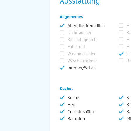
Ausstattung
Allgemeines:
Allergikerfreundlich
Hu
Nichtraucher
Ka
Rollstuhlgerecht
Ha
Fahrstuhl
Ha
Waschmaschine
Ha
Wäschetrockner
Ba
Internet/W-Lan
Küche:
Küche
Kü
Herd
Kü
Geschirrspüler
Ka
Backofen
Mi