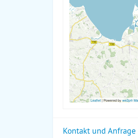
Leaflet
| Powered by
we2p® M
Kontakt und Anfrage