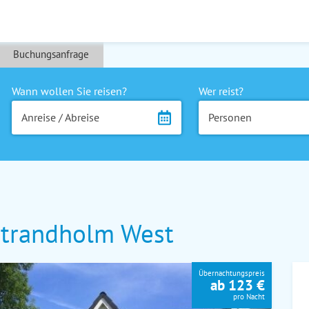
Buchungsanfrage
Wann wollen Sie reisen?
Wer reist?
Anreise / Abreise
Personen
trandholm West
Übernachtungspreis
ab 123 €
pro Nacht