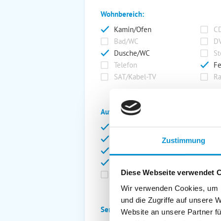
Wohnbereich:
Kamin/Ofen
CD
Bad/WC
DV
Dusche/WC
St
Telefon
Fe
SAT/Kabel-TV
Ra
Außenanlage:
Garten/Liegewiese
Ca
Gartenstühle
Pa
Zustimmung
Liegen
Ga
Terrasse
Ki
Diese Webseite verwendet 
Balkon
Ab
Wir verwenden Cookies, um I
und die Zugriffe auf unsere 
Service:
Website an unsere Partner fü