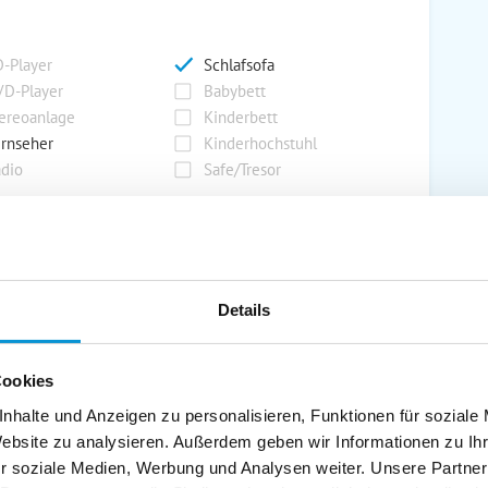
-Player
Schlafsofa
D-Player
Babybett
ereoanlage
Kinderbett
rnseher
Kinderhochstuhl
dio
Safe/Tresor
rport
Grill
rkplatz
Grillplatz
Details
rage
Wintergarten
nderspielplatz
Swimmingpool
Cookies
stellraum
nhalte und Anzeigen zu personalisieren, Funktionen für soziale
Website zu analysieren. Außerdem geben wir Informationen zu I
r soziale Medien, Werbung und Analysen weiter. Unsere Partner