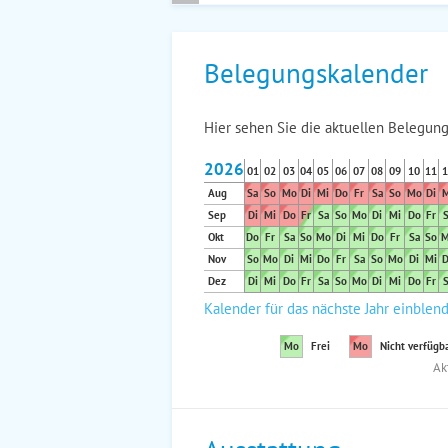
Belegungskalender
Hier sehen Sie die aktuellen Belegung
2026
01
02
03
04
05
06
07
08
09
10
11
1
Aug
Sa
So
Mo
Di
Mi
Do
Fr
Sa
So
Mo
Di
M
Sep
Di
Mi
Do
Fr
Sa
So
Mo
Di
Mi
Do
Fr
S
Okt
Do
Fr
Sa
So
Mo
Di
Mi
Do
Fr
Sa
So
M
Nov
So
Mo
Di
Mi
Do
Fr
Sa
So
Mo
Di
Mi
D
Dez
Di
Mi
Do
Fr
Sa
So
Mo
Di
Mi
Do
Fr
S
Kalender für das nächste Jahr einblen
Mo
Frei
Mo
Nicht verfügb
Ak