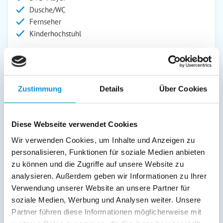
Dusche/WC
Fernseher
Kinderhochstuhl
Außenanlage:
Garten/Liegewiese
Grill
Zustimmung
Details
Über Cookies
Gartenstühle
Parkplatz
Grillplatz
Diese Webseite verwendet Cookies
Liegen
Wir verwenden Cookies, um Inhalte und Anzeigen zu
Terrasse
personalisieren, Funktionen für soziale Medien anbieten
Kinderspielplatz
zu können und die Zugriffe auf unsere Website zu
Balkon
analysieren. Außerdem geben wir Informationen zu Ihrer
Abstellraum
Verwendung unserer Website an unsere Partner für
Service:
soziale Medien, Werbung und Analysen weiter. Unsere
Partner führen diese Informationen möglicherweise mit
Verpflegung: