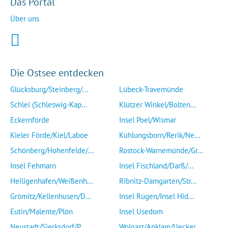
Das Portal
Über uns
Die Ostsee entdecken
Glücksburg/Steinberg/...
Lübeck-Travemünde
Schlei (Schleswig-Kap...
Klützer Winkel/Bolten...
Eckernförde
Insel Poel/Wismar
Kieler Förde/Kiel/Laboe
Kühlungsborn/Rerik/Ne...
Schönberg/Hohenfelde/...
Rostock-Warnemünde/Gr...
Insel Fehmarn
Insel Fischland/Darß/...
Heiligenhafen/Weißenh...
Ribnitz-Damgarten/Str...
Grömitz/Kellenhusen/D...
Insel Rügen/Insel Hid...
Eutin/Malente/Plön
Insel Usedom
Neustadt/Sierksdorf/P...
Wolgast/Anklam/Uecker...