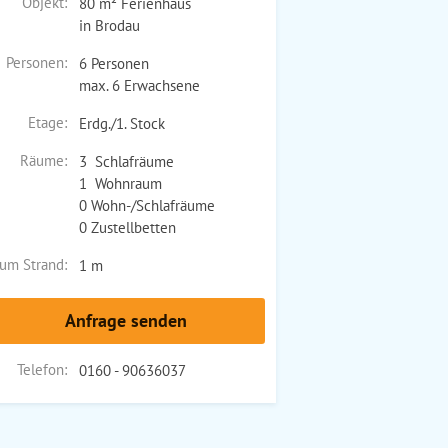
Objekt:
80 m² Ferienhaus
in Brodau
Personen:
6 Personen
max. 6 Erwachsene
Etage:
Erdg./1. Stock
Räume:
3 Schlafräume
1 Wohnraum
0 Wohn-/Schlafräume
0 Zustellbetten
um Strand:
1 m
Anfrage senden
Telefon:
0160 - 90636037