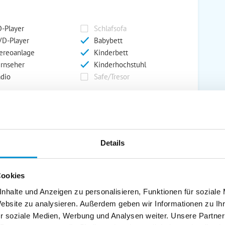
-Player
Schlafsofa
D-Player
Babybett
ereoanlage
Kinderbett
rnseher
Kinderhochstuhl
dio
Safe/Tresor
rport
Grill
rkplatz
Grillplatz
Details
rage
Wintergarten
nderspielplatz
Swimmingpool
stellraum
Cookies
nhalte und Anzeigen zu personalisieren, Funktionen für soziale
Website zu analysieren. Außerdem geben wir Informationen zu I
r soziale Medien, Werbung und Analysen weiter. Unsere Partner