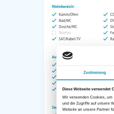
Wohnbereich:
Kamin/Ofen
CD
Bad/WC
DV
Dusche/WC
St
Telefon
Fe
SAT/Kabel-TV
Ra
Außenanlage:
Garten/Liegewiese
Ca
Gartenstühle
Pa
Zustimmung
Liegen
Ga
Terrasse
Ki
Balkon
Ab
Diese Webseite verwendet 
Wir verwenden Cookies, um I
und die Zugriffe auf unsere 
Service:
Website an unsere Partner fü