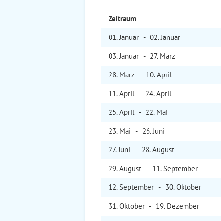
Zeitraum
01. Jan
uar
-
02. Jan
uar
03. Jan
uar
-
27. Mär
z
28. Mär
z
-
10. Apr
il
11. Apr
il
-
24. Apr
il
25. Apr
il
-
22. Mai
23. Mai
-
26. Jun
i
27. Jun
i
-
28. Aug
ust
29. Aug
ust
-
11. Sep
tember
12. Sep
tember
-
30. Okt
ober
31. Okt
ober
-
19. Dez
ember