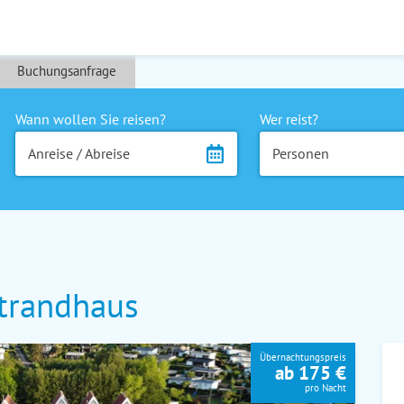
Buchungsanfrage
Wann wollen Sie reisen?
Wer reist?
Anreise / Abreise
Personen
trandhaus
Übernachtungspreis
ab 175 €
pro Nacht