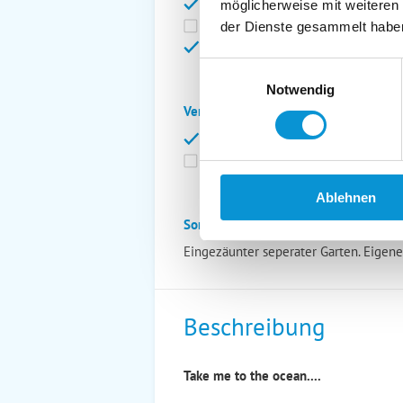
Bettwäsche inkl.
Ge
möglicherweise mit weiteren
Fahrräder
St
der Dienste gesammelt habe
Kurtaxfrei
Einwilligungsauswahl
Notwendig
Verpflegung:
Brötchenservice
Fr
Vollpension möglich
Ablehnen
Sonstiges:
Eingezäunter seperater Garten. Eigen
Beschreibung
Take me to the ocean....