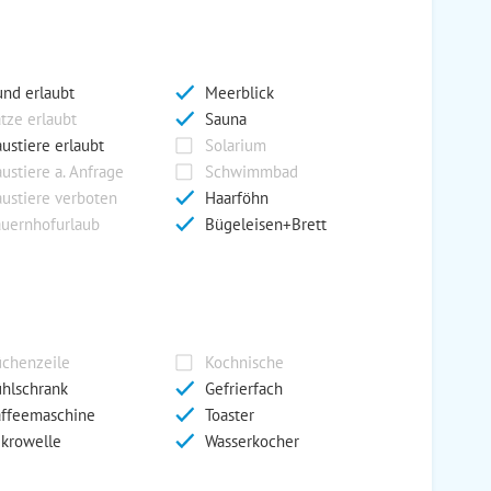
nd erlaubt
Meerblick
tze erlaubt
Sauna
ustiere erlaubt
Solarium
ustiere a. Anfrage
Schwimmbad
ustiere verboten
Haarföhn
uernhofurlaub
Bügeleisen+Brett
chenzeile
Kochnische
hlschrank
Gefrierfach
ffeemaschine
Toaster
krowelle
Wasserkocher