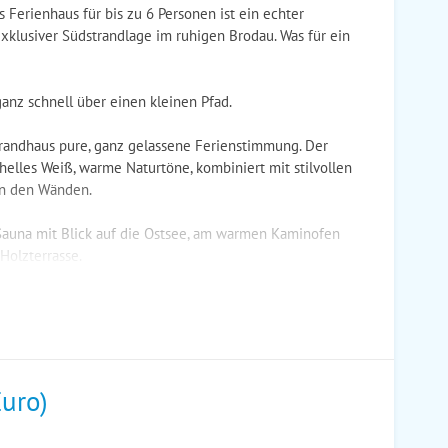
 Ferienhaus für bis zu 6 Personen ist ein echter
exklusiver Südstrandlage im ruhigen Brodau. Was für ein
nz schnell über einen kleinen Pfad.
randhaus pure, ganz gelassene Ferienstimmung. Der
: helles Weiß, warme Naturtöne, kombiniert mit stilvollen
an den Wänden.
 Sauna mit Blick auf die Ostsee, am warmen Kaminofen
Holzterrasse.
Euro)