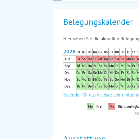
Belegungskalender
Hier sehen Sie die aktuellen Belegung
2026
01
02
03
04
05
06
07
08
09
10
11
1
Aug
Sa
So
Mo
Di
Mi
Do
Fr
Sa
So
Mo
Di
M
Sep
Di
Mi
Do
Fr
Sa
So
Mo
Di
Mi
Do
Fr
S
Okt
Do
Fr
Sa
So
Mo
Di
Mi
Do
Fr
Sa
So
M
Nov
So
Mo
Di
Mi
Do
Fr
Sa
So
Mo
Di
Mi
D
Dez
Di
Mi
Do
Fr
Sa
So
Mo
Di
Mi
Do
Fr
S
Kalender für das nächste Jahr einblen
Mo
Frei
Mo
Nicht verfügb
Ak
Ausstattung