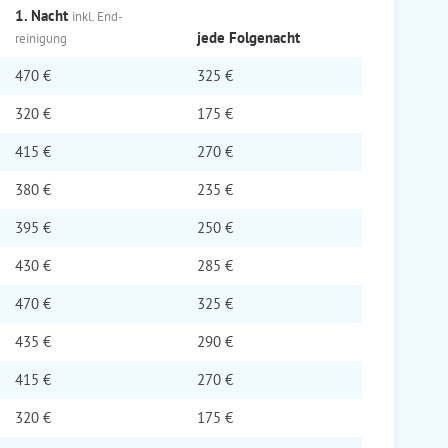
1. Nacht
inkl. End­
jede Folge­nacht
reinigung
470 €
325 €
320 €
175 €
415 €
270 €
380 €
235 €
395 €
250 €
430 €
285 €
470 €
325 €
435 €
290 €
415 €
270 €
320 €
175 €