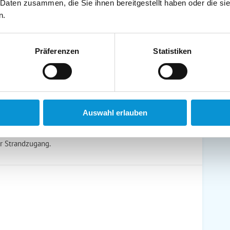
schirrtücher inkl.
Handtücher inkl.
 Daten zusammen, die Sie ihnen bereitgestellt haben oder die s
randkorb am Strand
Bollerwagen
n.
Präferenzen
Statistiken
ühstück möglich
Halbpension möglich
Auswahl erlauben
er Strandzugang.