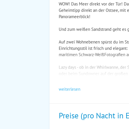
WOW! Das Meer direkt vor der Tür! Das
Geheimtipp direkt an der Ostsee, mit 
Panorameerblick!
Und zum weißen Sandstrand geht es ga
Auf zwei Wohnebenen spürst du im St
Einrichtungsstil ist frisch und elegant
maritimen Schwarz-WeißFotografien 
Lazy days - ob in der Whirlwanne, der
oder beim Sundowner auf der großen 
weiterlesen
Preise (pro Nacht in 