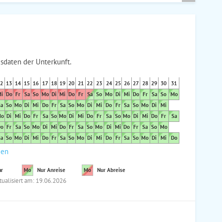
sdaten der Unterkunft.
2
13
14
15
16
17
18
19
20
21
22
23
24
25
26
27
28
29
30
31
i
Do
Fr
Sa
So
Mo
Di
Mi
Do
Fr
Sa
So
Mo
Di
Mi
Do
Fr
Sa
So
Mo
a
So
Mo
Di
Mi
Do
Fr
Sa
So
Mo
Di
Mi
Do
Fr
Sa
So
Mo
Di
Mi
o
Di
Mi
Do
Fr
Sa
So
Mo
Di
Mi
Do
Fr
Sa
So
Mo
Di
Mi
Do
Fr
Sa
o
Fr
Sa
So
Mo
Di
Mi
Do
Fr
Sa
So
Mo
Di
Mi
Do
Fr
Sa
So
Mo
a
So
Mo
Di
Mi
Do
Fr
Sa
So
Mo
Di
Mi
Do
Fr
Sa
So
Mo
Di
Mi
Do
den
ar
Mo
Nur Anreise
Mo
Nur Abreise
tualisiert am: 19.06.2026