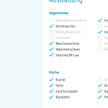
Allgemeines:
Allergikerfreundlich
Hu
Nichtraucher
Ka
Rollstuhlgerecht
Ha
Fahrstuhl
Ha
Waschmaschine
Ha
Wäschetrockner
Ba
Internet/W-Lan
Küche:
Küche
Kü
Herd
Kü
Geschirrspüler
Ka
Backofen
Mi