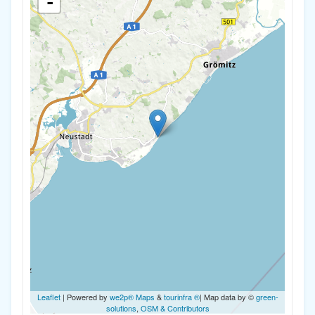
-
Leaflet
| Powered by
we2p® Maps
&
tourinfra ®
| Map data by ©
green-
solutions
,
OSM & Contributors