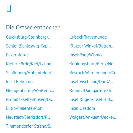
Die Ostsee entdecken
Glücksburg/Steinberg/...
Lübeck-Travemünde
Schlei (Schleswig-Kap...
Klützer Winkel/Bolten...
Eckernförde
Insel Poel/Wismar
Kieler Förde/Kiel/Laboe
Kühlungsborn/Rerik/Ne...
Schönberg/Hohenfelde/...
Rostock-Warnemünde/Gr...
Insel Fehmarn
Insel Fischland/Darß/...
Heiligenhafen/Weißenh...
Ribnitz-Damgarten/Str...
Grömitz/Kellenhusen/D...
Insel Rügen/Insel Hid...
Eutin/Malente/Plön
Insel Usedom
Neustadt/Sierksdorf/P...
Wolgast/Anklam/Uecker...
Timmendorfer Strand/S...