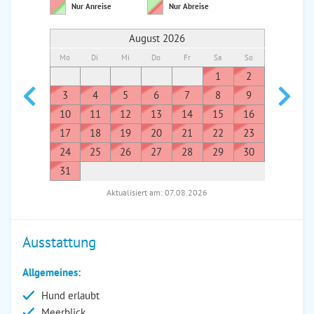
Nur Anreise
Nur Abreise
August 2026
Mo
Di
Mi
Do
Fr
Sa
So
Mo
Di
1
2
1
3
4
5
6
7
8
9
7
8
10
11
12
13
14
15
16
14
1
17
18
19
20
21
22
23
21
2
24
25
26
27
28
29
30
28
2
31
Aktualisiert am: 07.08.2026
Ausstattung
Allgemeines:
Hund erlaubt
Meerblick