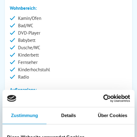
Wohnbereich:
Kamin/Ofen
Bad/WC
DVD-Player
Babybett
Dusche/WC
Kinderbett
Fernseher
Kinderhochstuhl
Radio
Außenanlage:
Garten/Liegewiese
Gartenstühle
Parkplatz
Zustimmung
Details
Über Cookies
Liegen
Terrasse
Diese Webseite verwendet Cookies