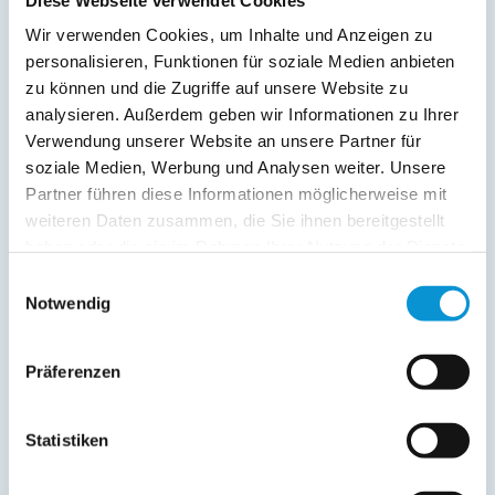
Service:
Wir verwenden Cookies, um Inhalte und Anzeigen zu
Bettwäsche inkl.
personalisieren, Funktionen für soziale Medien anbieten
Geschirrtücher inkl.
zu können und die Zugriffe auf unsere Website zu
Handtücher inkl.
analysieren. Außerdem geben wir Informationen zu Ihrer
Verwendung unserer Website an unsere Partner für
Verpflegung:
soziale Medien, Werbung und Analysen weiter. Unsere
Partner führen diese Informationen möglicherweise mit
Sonstiges:
weiteren Daten zusammen, die Sie ihnen bereitgestellt
eingezäunt
haben oder die sie im Rahmen Ihrer Nutzung der Dienste
gesammelt haben.
Einwilligungsauswahl
Beschreibung
Notwendig
Take me to the ocean.... WOW! Das Meer direkt vor der Tür!
Präferenzen
Das Ferienhaus Ocean 1 für bis zu 6 Personen ist ein echter
Geheimtipp direkt an der Ostsee, mit exklusiver
Südstrandlage im ruhigen Brodau. Was für ein
Statistiken
Panorameerblick! Und zum weißen Sandstrand geht es ganz
schnell über einen kleinen Pfad. Auf zwei Wohnebenen