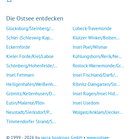
Die Ostsee entdecken
Glücksburg/Steinberg/...
Lübeck-Travemünde
Schlei (Schleswig-Kap...
Klützer Winkel/Bolten...
Eckernförde
Insel Poel/Wismar
Kieler Förde/Kiel/Laboe
Kühlungsborn/Rerik/Ne...
Schönberg/Hohenfelde/...
Rostock-Warnemünde/Gr...
Insel Fehmarn
Insel Fischland/Darß/...
Heiligenhafen/Weißenh...
Ribnitz-Damgarten/Str...
Grömitz/Kellenhusen/D...
Insel Rügen/Insel Hid...
Eutin/Malente/Plön
Insel Usedom
Neustadt/Sierksdorf/P...
Wolgast/Anklam/Uecker...
Timmendorfer Strand/S...
© 1999 - 2026 by
secra bookings GmbH
•
www.ostsee-