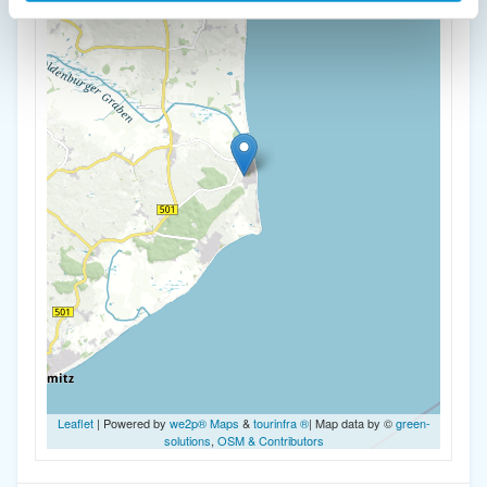
Leaflet
| Powered by
we2p® Maps
&
tourinfra ®
| Map data by ©
green-
solutions
,
OSM & Contributors