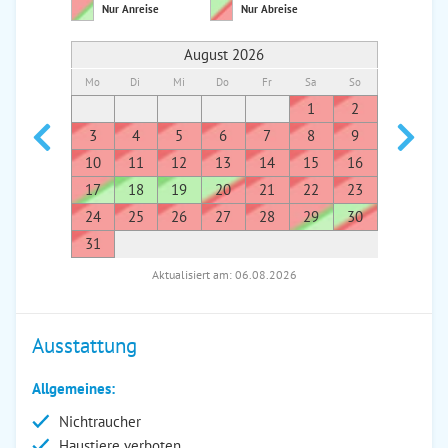
Nur Anreise
Nur Abreise
August 2026
Mo
Di
Mi
Do
Fr
Sa
So
Mo
Di
1
2
1
3
4
5
6
7
8
9
7
8
10
11
12
13
14
15
16
14
1
17
18
19
20
21
22
23
21
2
24
25
26
27
28
29
30
28
2
31
Aktualisiert am: 06.08.2026
Ausstattung
Allgemeines:
Nichtraucher
Haustiere verboten