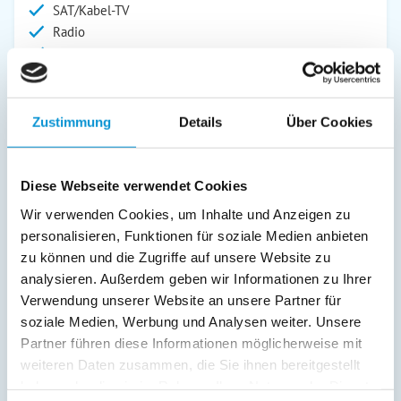
SAT/Kabel-TV
Radio
Safe/Tresor
Außenanlage:
Garten/Liegewiese
Zustimmung
Details
Über Cookies
Gartenstühle
Parkplatz
Liegen
Diese Webseite verwendet Cookies
Terrasse
Wir verwenden Cookies, um Inhalte und Anzeigen zu
personalisieren, Funktionen für soziale Medien anbieten
Service:
zu können und die Zugriffe auf unsere Website zu
analysieren. Außerdem geben wir Informationen zu Ihrer
Verpflegung:
Verwendung unserer Website an unsere Partner für
soziale Medien, Werbung und Analysen weiter. Unsere
Partner führen diese Informationen möglicherweise mit
Beschreibung
weiteren Daten zusammen, die Sie ihnen bereitgestellt
haben oder die sie im Rahmen Ihrer Nutzung der Dienste
In diesem Bungalow können es sich bis zu 4 Personen auf