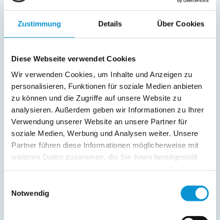
Außenanlage:
Zustimmung
Details
Über Cookies
Garten/Liegewiese
Gartenstühle
Parkplatz
Diese Webseite verwendet Cookies
Terrasse
Wir verwenden Cookies, um Inhalte und Anzeigen zu
personalisieren, Funktionen für soziale Medien anbieten
Service:
zu können und die Zugriffe auf unsere Website zu
analysieren. Außerdem geben wir Informationen zu Ihrer
Verpflegung:
Verwendung unserer Website an unsere Partner für
soziale Medien, Werbung und Analysen weiter. Unsere
Partner führen diese Informationen möglicherweise mit
Beschreibung
weiteren Daten zusammen, die Sie ihnen bereitgestellt
haben oder die sie im Rahmen Ihrer Nutzung der Dienste
Ferienwohnung Sonne und Wind 1 mit Terrasse in der
gesammelt haben.
Einwilligungsauswahl
Cismarer Straße 32 in Dahme
Notwendig
weiterlesen