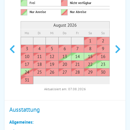
Frei
Nicht verfügbar
Nur Anreise
Nur Abreise
August 2026
Mo
Di
Mi
Do
Fr
Sa
So
Mo
Di
1
2
1
3
4
5
6
7
8
9
7
8
10
11
12
13
14
15
16
14
1
17
18
19
20
21
22
23
21
2
24
25
26
27
28
29
30
28
2
31
Aktualisiert am: 07.08.2026
Ausstattung
Allgemeines: