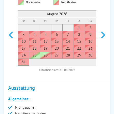
Nur Anreise
Nur Abreise
August 2026
Mo
Di
Mi
Do
Fr
Sa
So
Mo
Di
1
2
1
3
4
5
6
7
8
9
7
8
10
11
12
13
14
15
16
14
1
17
18
19
20
21
22
23
21
2
24
25
26
27
28
29
30
28
2
31
Aktualisiert am: 10.08.2026
Ausstattung
Allgemeines:
Nichtraucher
Haustiere verboten