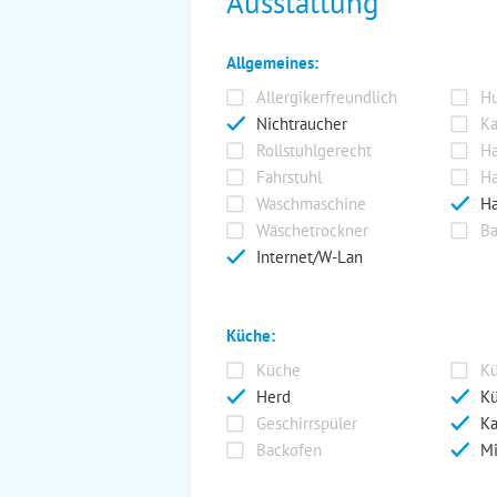
Ausstattung
Allgemeines:
Allergikerfreundlich
Hu
Nichtraucher
Ka
Rollstuhlgerecht
Ha
Fahrstuhl
Ha
Waschmaschine
Ha
Wäschetrockner
Ba
Internet/W-Lan
Küche:
Küche
Kü
Herd
Kü
Geschirrspüler
Ka
Backofen
Mi