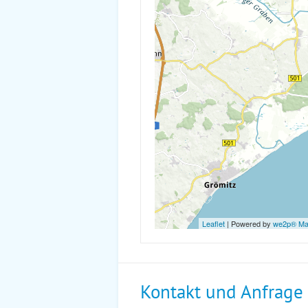
Leaflet
| Powered by
we2p® M
Kontakt und Anfrage