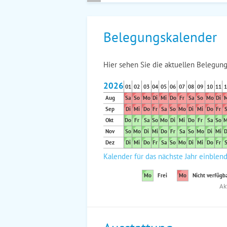
Belegungskalender
Hier sehen Sie die aktuellen Belegung
2026
01
02
03
04
05
06
07
08
09
10
11
1
Aug
Sa
So
Mo
Di
Mi
Do
Fr
Sa
So
Mo
Di
M
Sep
Di
Mi
Do
Fr
Sa
So
Mo
Di
Mi
Do
Fr
S
Okt
Do
Fr
Sa
So
Mo
Di
Mi
Do
Fr
Sa
So
M
Nov
So
Mo
Di
Mi
Do
Fr
Sa
So
Mo
Di
Mi
D
Dez
Di
Mi
Do
Fr
Sa
So
Mo
Di
Mi
Do
Fr
S
Kalender für das nächste Jahr einblen
Mo
Frei
Mo
Nicht verfügb
Ak