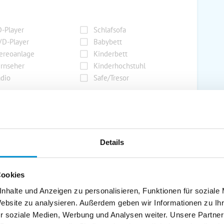
-Player
Schlafsofa
D-Player
Babybett
ereoanlage
Kinderbett
rnseher
Kinderhochstuhl
dio
Safe/Tresor
rport
Grill
rkplatz
Grillplatz
Details
rage
Wintergarten
nderspielplatz
Swimmingpool
Cookies
stellraum
nhalte und Anzeigen zu personalisieren, Funktionen für soziale
Website zu analysieren. Außerdem geben wir Informationen zu I
r soziale Medien, Werbung und Analysen weiter. Unsere Partner