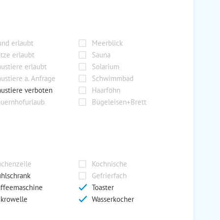
nd erlaubt
Meerblick
tze erlaubt
Sauna
ustiere erlaubt
Solarium
ustiere a. Anfrage
Schwimmbad
ustiere verboten
Haarföhn
uernhofurlaub
Bügeleisen+Brett
chenzeile
Kochnische
hlschrank
Gefrierfach
ffeemaschine
Toaster
krowelle
Wasserkocher