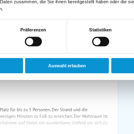
 Daten zusammen, die Sie ihnen bereitgestellt haben oder die s
schirrtücher inkl.
Handtücher inkl.
n.
randkorb am Strand
Bollerwagen
Präferenzen
Statistiken
ühstück möglich
Halbpension möglich
Auswahl erlauben
latz für bis zu 5 Personen. Der Strand und die
 wenigen Minuten zu Fuß zu erreichen. Der Wohnraum ist
urchströmt und bietet ein wunderbares Umfeld um sich zu