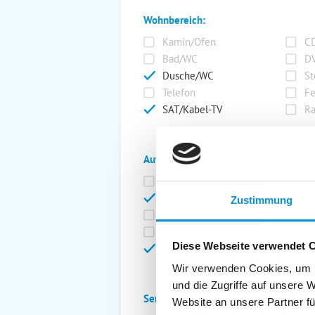
Wohnbereich:
Kamin/Ofen
CD
Bad/WC
DV
Dusche/WC
St
Telefon
Fe
SAT/Kabel-TV
Ra
Außenanlage:
Garten/Liegewiese
Ca
Gartenstühle
Pa
Zustimmung
Liegen
Ga
Terrasse
Ki
Diese Webseite verwendet 
Balkon
Ab
Wir verwenden Cookies, um I
und die Zugriffe auf unsere 
Service:
Website an unsere Partner fü