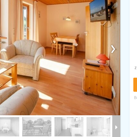
›
z
B