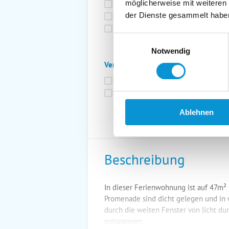
möglicherweise mit weiteren
Bettwäsche inkl.
Ge
der Dienste gesammelt habe
Fahrräder
St
Kurtaxfrei
Einwilligungsauswahl
Notwendig
Verpflegung:
Brötchenservice
Fr
Vollpension möglich
Ablehnen
Beschreibung
In dieser Ferienwohnung ist auf 47m² P
Promenade sind dicht gelegen und in
durch die weiten Fenster von licht d
entspannen.