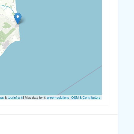
aps
&
tourinfra ®
| Map data by ©
green-solutions
,
OSM & Contributors