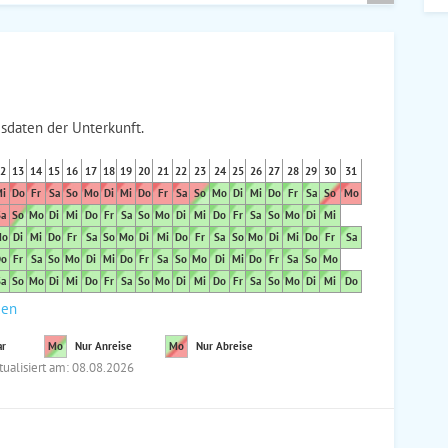
sdaten der Unterkunft.
2
13
14
15
16
17
18
19
20
21
22
23
24
25
26
27
28
29
30
31
i
Do
Fr
Sa
So
Mo
Di
Mi
Do
Fr
Sa
So
Mo
Di
Mi
Do
Fr
Sa
So
Mo
a
So
Mo
Di
Mi
Do
Fr
Sa
So
Mo
Di
Mi
Do
Fr
Sa
So
Mo
Di
Mi
o
Di
Mi
Do
Fr
Sa
So
Mo
Di
Mi
Do
Fr
Sa
So
Mo
Di
Mi
Do
Fr
Sa
o
Fr
Sa
So
Mo
Di
Mi
Do
Fr
Sa
So
Mo
Di
Mi
Do
Fr
Sa
So
Mo
a
So
Mo
Di
Mi
Do
Fr
Sa
So
Mo
Di
Mi
Do
Fr
Sa
So
Mo
Di
Mi
Do
den
ar
Mo
Nur Anreise
Mo
Nur Abreise
tualisiert am: 08.08.2026