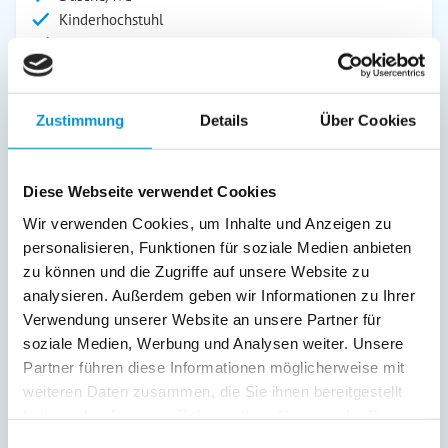
Kinderhochstuhl
SAT/Kabel-TV
Außenanlage:
Gartenstühle
Zustimmung
Details
Über Cookies
Parkplatz
Terrasse
Diese Webseite verwendet Cookies
Service:
Wir verwenden Cookies, um Inhalte und Anzeigen zu
personalisieren, Funktionen für soziale Medien anbieten
Verpflegung:
zu können und die Zugriffe auf unsere Website zu
Sonstiges:
analysieren. Außerdem geben wir Informationen zu Ihrer
Waschmaschine und Trockner im Keller können gegen
Verwendung unserer Website an unsere Partner für
Gebühr genutzt werden.
soziale Medien, Werbung und Analysen weiter. Unsere
Partner führen diese Informationen möglicherweise mit
weiteren Daten zusammen, die Sie ihnen bereitgestellt
Beschreibung
haben oder die sie im Rahmen Ihrer Nutzung der Dienste
gesammelt haben.
Einwilligungsauswahl