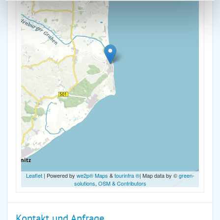
Leaflet
| Powered by
we2p® Maps
&
tourinfra ®
| Map data by ©
green-
solutions
,
OSM & Contributors
Kontakt und Anfrage