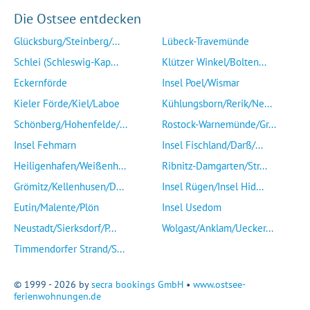
Die Ostsee entdecken
Glücksburg/Steinberg/...
Lübeck-Travemünde
Schlei (Schleswig-Kap...
Klützer Winkel/Bolten...
Eckernförde
Insel Poel/Wismar
Kieler Förde/Kiel/Laboe
Kühlungsborn/Rerik/Ne...
Schönberg/Hohenfelde/...
Rostock-Warnemünde/Gr...
Insel Fehmarn
Insel Fischland/Darß/...
Heiligenhafen/Weißenh...
Ribnitz-Damgarten/Str...
Grömitz/Kellenhusen/D...
Insel Rügen/Insel Hid...
Eutin/Malente/Plön
Insel Usedom
Neustadt/Sierksdorf/P...
Wolgast/Anklam/Uecker...
Timmendorfer Strand/S...
© 1999 - 2026 by
secra bookings GmbH
•
www.ostsee-
ferienwohnungen.de