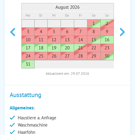
August 2026
Mo
Di
Mi
Do
Fr
Sa
So
Mo
Di
1
2
1
3
4
5
6
7
8
9
7
8
10
11
12
13
14
15
16
14
1
17
18
19
20
21
22
23
21
2
24
25
26
27
28
29
30
28
2
31
Aktualisiert am: 29.07.2026
Ausstattung
Allgemeines:
Haustiere a. Anfrage
Waschmaschine
Haarföhn