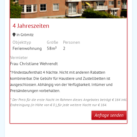
4 Jahreszeiten
in Grömitz
Objekttyp
Größe
Personen
Ferienwohnung
58m²
2
Vermieter
Frau Christiane Wehrendt
*Mindestaufenthalt 4 Nächte. Nicht mit anderen Rabatten
kombinierbar. Die Gebühr für Haustiere und Zustellbetten ist
ausgeschlossen. Abhängig von der Verfügbarkeit. Irrtümer und
Preisänderungen vorbehalten.
* Der Preis für die erste Nacht im Rahmen dieses Angebotes beträgt € 164 inkl.
Endreinigung (in Höhe von € 0 ), für jede weitere Nacht nur € 164.
Anfrage senden