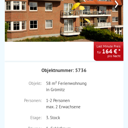
›
Last Minute Preis
164 € *
für
pro Nacht
Objektnummer: 5736
Objekt:
58 m² Ferienwohnung
in Grömitz
Personen:
1-2 Personen
max. 2 Erwachsene
Etage:
3. Stock