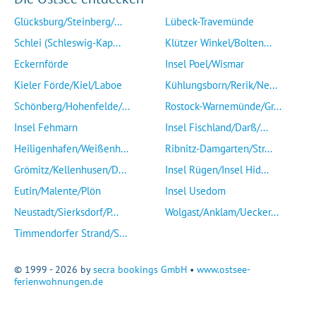
Glücksburg/Steinberg/...
Lübeck-Travemünde
Schlei (Schleswig-Kap...
Klützer Winkel/Bolten...
Eckernförde
Insel Poel/Wismar
Kieler Förde/Kiel/Laboe
Kühlungsborn/Rerik/Ne...
Schönberg/Hohenfelde/...
Rostock-Warnemünde/Gr...
Insel Fehmarn
Insel Fischland/Darß/...
Heiligenhafen/Weißenh...
Ribnitz-Damgarten/Str...
Grömitz/Kellenhusen/D...
Insel Rügen/Insel Hid...
Eutin/Malente/Plön
Insel Usedom
Neustadt/Sierksdorf/P...
Wolgast/Anklam/Uecker...
Timmendorfer Strand/S...
© 1999 - 2026 by
secra bookings GmbH
•
www.ostsee-
ferienwohnungen.de