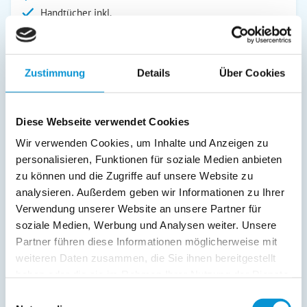
Handtücher inkl.
Verpflegung:
Zustimmung
Details
Über Cookies
Beschreibung
Diese Webseite verwendet Cookies
Beste Aussichten für Ihren Urlaub!
Wir verwenden Cookies, um Inhalte und Anzeigen zu
Das Haus 4 Jahreszeiten liegt im Zentrum von Grömitz in
personalisieren, Funktionen für soziale Medien anbieten
ruhiger Umgebung. Von der Ferienwohnung unseres
zu können und die Zugriffe auf unsere Website zu
modernen Apartmenthauses haben Sie eine herrliche Sicht
analysieren. Außerdem geben wir Informationen zu Ihrer
über die Dächer von Grömitz, zum Teil bis hinaus auf die
Verwendung unserer Website an unsere Partner für
Ostsee. Gleich vis-a-vis beginnt der Kurpark.
soziale Medien, Werbung und Analysen weiter. Unsere
Partner führen diese Informationen möglicherweise mit
weiterlesen
weiteren Daten zusammen, die Sie ihnen bereitgestellt
haben oder die sie im Rahmen Ihrer Nutzung der Dienste
gesammelt haben.
Einwilligungsauswahl
Preise (pro Nacht in Euro)