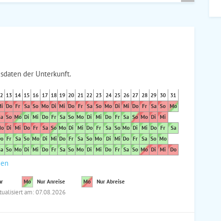
sdaten der Unterkunft.
2
13
14
15
16
17
18
19
20
21
22
23
24
25
26
27
28
29
30
31
i
Do
Fr
Sa
So
Mo
Di
Mi
Do
Fr
Sa
So
Mo
Di
Mi
Do
Fr
Sa
So
Mo
a
So
Mo
Di
Mi
Do
Fr
Sa
So
Mo
Di
Mi
Do
Fr
Sa
So
Mo
Di
Mi
o
Di
Mi
Do
Fr
Sa
So
Mo
Di
Mi
Do
Fr
Sa
So
Mo
Di
Mi
Do
Fr
Sa
o
Fr
Sa
So
Mo
Di
Mi
Do
Fr
Sa
So
Mo
Di
Mi
Do
Fr
Sa
So
Mo
a
So
Mo
Di
Mi
Do
Fr
Sa
So
Mo
Di
Mi
Do
Fr
Sa
So
Mo
Di
Mi
Do
den
ar
Mo
Nur Anreise
Mo
Nur Abreise
tualisiert am: 07.08.2026