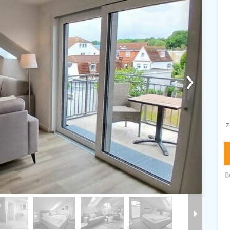
›
z
B