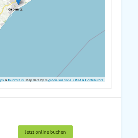
aps
&
tourinfra ®
| Map data by ©
green-solutions
,
OSM & Contributors
Jetzt online buchen