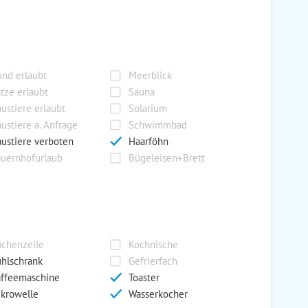
nd erlaubt
Meerblick
tze erlaubt
Sauna
ustiere erlaubt
Solarium
ustiere a. Anfrage
Schwimmbad
ustiere verboten
Haarföhn
uernhofurlaub
Bügeleisen+Brett
chenzeile
Kochnische
hlschrank
Gefrierfach
ffeemaschine
Toaster
krowelle
Wasserkocher