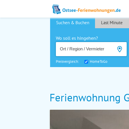
Suchen & Buchen
Last Minute
Wo soll es hingehen?
Preisvergleich:
HomeToGo
Ferienwohnung G