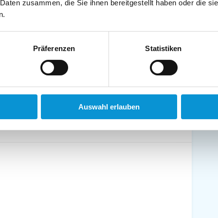
 Daten zusammen, die Sie ihnen bereitgestellt haben oder die s
schirrtücher inkl.
Handtücher inkl.
n.
randkorb am Strand
Bollerwagen
Präferenzen
Statistiken
ühstück möglich
Halbpension möglich
Auswahl erlauben