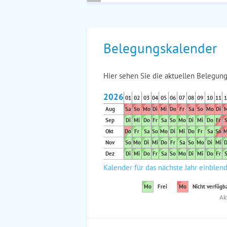
Belegungskalender
Hier sehen Sie die aktuellen Belegung
2026
01
02
03
04
05
06
07
08
09
10
11
1
Aug
Sa
So
Mo
Di
Mi
Do
Fr
Sa
So
Mo
Di
M
Sep
Di
Mi
Do
Fr
Sa
So
Mo
Di
Mi
Do
Fr
S
Okt
Do
Fr
Sa
So
Mo
Di
Mi
Do
Fr
Sa
So
M
Nov
So
Mo
Di
Mi
Do
Fr
Sa
So
Mo
Di
Mi
D
Dez
Di
Mi
Do
Fr
Sa
So
Mo
Di
Mi
Do
Fr
S
Kalender für das nächste Jahr einblen
Mo
Frei
Mo
Nicht verfügb
Ak