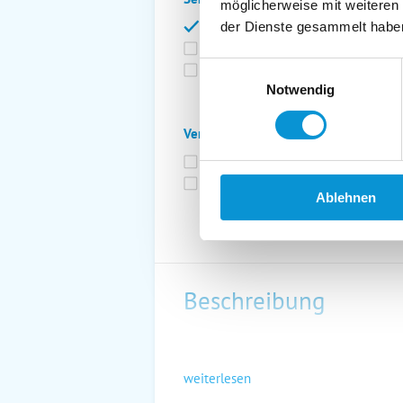
möglicherweise mit weiteren
Bettwäsche inkl.
Ge
der Dienste gesammelt habe
Fahrräder
St
Einwilligungsauswahl
Kurtaxfrei
Notwendig
Verpflegung:
Brötchenservice
Fr
Vollpension möglich
Ablehnen
Beschreibung
weiterlesen