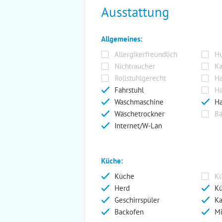
Ausstattung
Allgemeines:
Allergikerfreundlich
Hu
Nichtraucher
Ka
Rollstuhlgerecht
Ha
Fahrstuhl
Ha
Waschmaschine
Ha
Wäschetrockner
Ba
Internet/W-Lan
Küche:
Küche
Kü
Herd
Kü
Geschirrspüler
Ka
Backofen
Mi