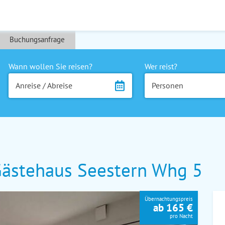
Buchungsanfrage
Wann wollen Sie reisen?
Wer reist?
Anreise / Abreise
Personen
ästehaus Seestern Whg 5
Übernachtungspreis
ab 165 €
pro Nacht