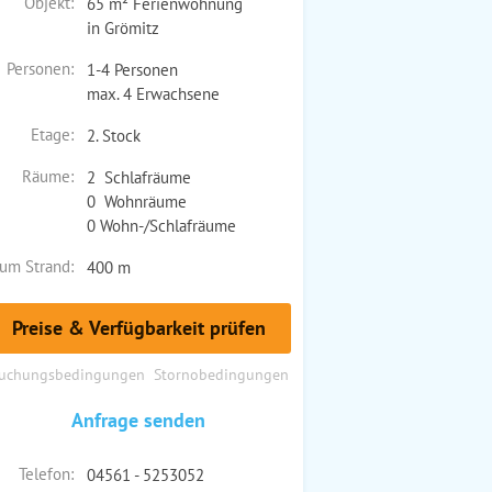
Objekt:
65 m² Ferienwohnung
in Grömitz
Personen:
1-4 Personen
max. 4 Erwachsene
Etage:
2. Stock
Räume:
2 Schlafräume
0 Wohnräume
0 Wohn-/Schlafräume
um Strand:
400 m
Preise & Verfügbarkeit prüfen
uchungsbedingungen
Stornobedingungen
Anfrage senden
Telefon:
04561 - 5253052