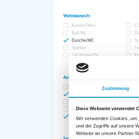
Wohnbereich:
Kamin/Ofen
CD
Bad/WC
DV
Dusche/WC
St
Telefon
Fe
SAT/Kabel-TV
Ra
Außenanlage:
Garten/Liegewiese
Ca
Zustimmung
Gartenstühle
Pa
Liegen
Ga
Diese Webseite verwendet 
Terrasse
Ki
Balkon
Ab
Wir verwenden Cookies, um I
und die Zugriffe auf unsere 
Website an unsere Partner fü
Service: