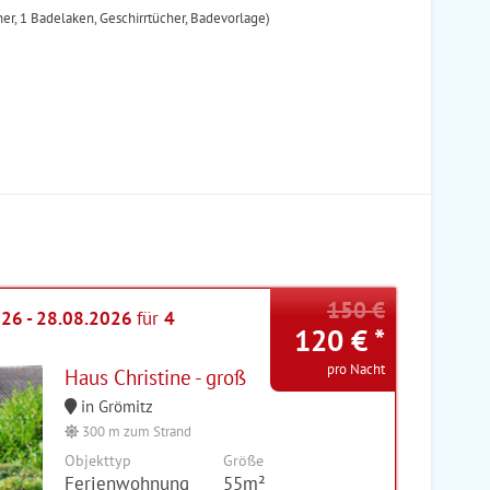
er, 1 Badelaken, Geschirrtücher, Badevorlage)
150 €
026 - 28.08.2026
für
4
120 € *
pro Nacht
Haus Christine - groß
in Grömitz
300 m zum Strand
Objekttyp
Größe
Ferienwohnung
55m²