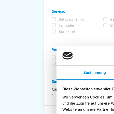
Service:
Bettwäsche inkl.
Ge
Fahrräder
St
Kurtaxfrei
Verpflegung:
Brötchenservice
Fr
Vollpension möglich
Zustimmung
Sonstiges:
Carport zur Unterstellung von Fahrrä
Diese Webseite verwendet 
sind mit Rücksicht auf Allergiker, nicht
Wir verwenden Cookies, um I
und die Zugriffe auf unsere 
Website an unsere Partner fü