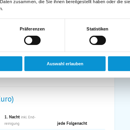
 Daten zusammen, die Sie ihnen bereitgestellt haben oder die s
n.
Präferenzen
Statistiken
en Ferienwohnung. Die Wohnung befindet sich in ruhiger
ienhaus.
sind es ca 300 Meter. Unsere Ferienwohnung liegt in
 der Seebrücke.
Auswahl erlauben
Euro)
1. Nacht
inkl. End­
jede Folge­nacht
reinigung