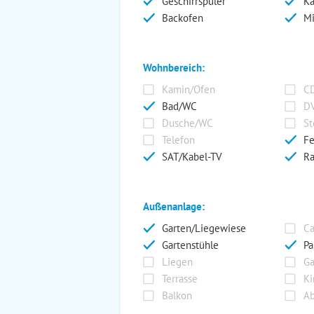
Geschirrspüler
Ka
Backofen
Mi
Wohnbereich:
Kamin/Ofen
CD
Bad/WC
DV
Dusche/WC
St
Telefon
Fe
SAT/Kabel-TV
Ra
Außenanlage:
Garten/Liegewiese
Ca
Gartenstühle
Pa
Liegen
Ga
Terrasse
Ki
Balkon
Ab