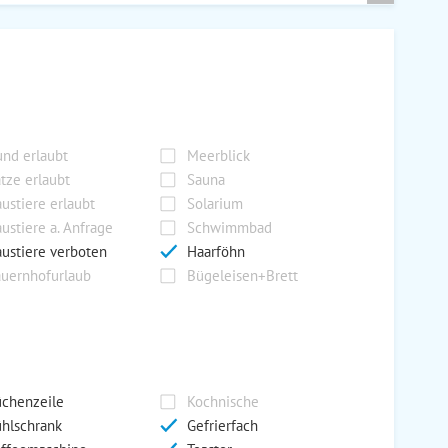
nd erlaubt
Meerblick
tze erlaubt
Sauna
ustiere erlaubt
Solarium
ustiere a. Anfrage
Schwimmbad
ustiere verboten
Haarföhn
uernhofurlaub
Bügeleisen+Brett
chenzeile
Kochnische
hlschrank
Gefrierfach