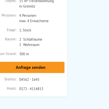
Objekt:
55 m² Ferienwohnung
in Grömitz
Personen:
4 Personen
max. 4 Erwachsene
Etage:
1. Stock
Räume:
2 Schlafräume
1 Wohnraum
um Strand:
300 m
Anfrage senden
Telefon:
04562 - 1645
Mobil:
0172 - 4114813