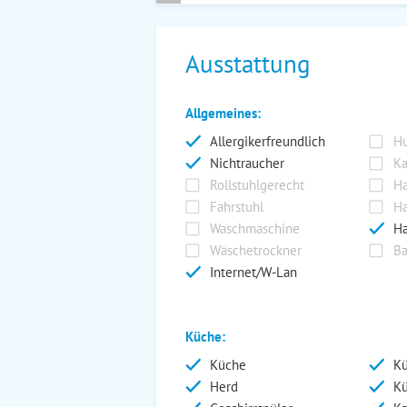
Ausstattung
Allgemeines:
Allergikerfreundlich
Hu
Nichtraucher
Ka
Rollstuhlgerecht
Ha
Fahrstuhl
Ha
Waschmaschine
Ha
Wäschetrockner
Ba
Internet/W-Lan
Küche:
Küche
Kü
Herd
Kü