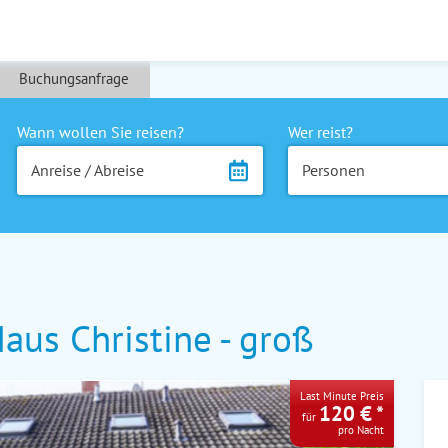
Buchungsanfrage
Wann wollen Sie reisen?
Wer reist?
Anreise / Abreise
Personen
us Christine - groß
Last Minute Preis
120 € *
für
pro Nacht