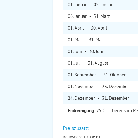
01. Jan
uar
-
05. Jan
uar
06. Jan
uar
-
31. Mär
z
01. Apr
il
-
30. Apr
il
01. Mai
-
31. Mai
01. Jun
i
-
30. Jun
i
01. Jul
i
-
31. Aug
ust
01. Sep
tember
-
31. Okt
ober
01. Nov
ember
-
23. Dez
ember
24. Dez
ember
-
31. Dez
ember
Endreinigung:
75 € ist bereits im R
Preiszusatz:
Bettwäsche 10,00€ p.P.