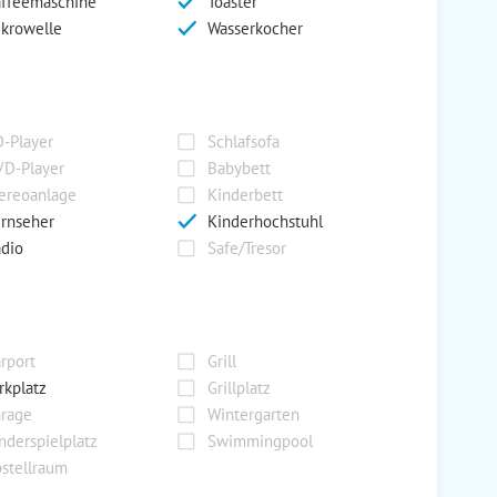
ffeemaschine
Toaster
krowelle
Wasserkocher
-Player
Schlafsofa
D-Player
Babybett
ereoanlage
Kinderbett
rnseher
Kinderhochstuhl
dio
Safe/Tresor
rport
Grill
rkplatz
Grillplatz
rage
Wintergarten
nderspielplatz
Swimmingpool
stellraum