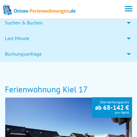
Suchen & Buchen
Last Minute
Buchungsanfrage
Ferienwohnung Kiel 17
Übernachtungspreis
ab 68-142 €
pro Nacht