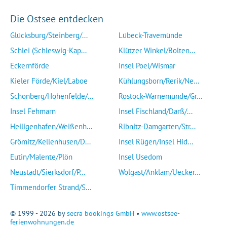
Die Ostsee entdecken
Glücksburg/Steinberg/...
Lübeck-Travemünde
Schlei (Schleswig-Kap...
Klützer Winkel/Bolten...
Eckernförde
Insel Poel/Wismar
Kieler Förde/Kiel/Laboe
Kühlungsborn/Rerik/Ne...
Schönberg/Hohenfelde/...
Rostock-Warnemünde/Gr...
Insel Fehmarn
Insel Fischland/Darß/...
Heiligenhafen/Weißenh...
Ribnitz-Damgarten/Str...
Grömitz/Kellenhusen/D...
Insel Rügen/Insel Hid...
Eutin/Malente/Plön
Insel Usedom
Neustadt/Sierksdorf/P...
Wolgast/Anklam/Uecker...
Timmendorfer Strand/S...
© 1999 - 2026 by
secra bookings GmbH
•
www.ostsee-
ferienwohnungen.de