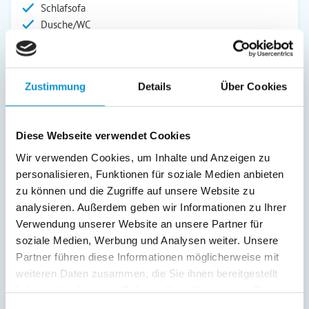
Schlafsofa
Dusche/WC
Stereoanlage
SAT/Kabel-TV
Außenanlage:
Zustimmung
Details
Über Cookies
Grill
Gartenstühle
Diese Webseite verwendet Cookies
Parkplatz
Wir verwenden Cookies, um Inhalte und Anzeigen zu
Liegen
personalisieren, Funktionen für soziale Medien anbieten
Service:
zu können und die Zugriffe auf unsere Website zu
analysieren. Außerdem geben wir Informationen zu Ihrer
Verpflegung:
Verwendung unserer Website an unsere Partner für
soziale Medien, Werbung und Analysen weiter. Unsere
Partner führen diese Informationen möglicherweise mit
Beschreibung
weiteren Daten zusammen, die Sie ihnen bereitgestellt
haben oder die sie im Rahmen Ihrer Nutzung der Dienste
Diese Ferienwohnung in Grömitz überzeugt mit ihrer ca. 20
gesammelt haben.