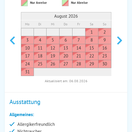
Nur Anreise
Nur Abreise
August 2026
Mo
Di
Mi
Do
Fr
Sa
So
Mo
Di
1
2
1
3
4
5
6
7
8
9
7
8
10
11
12
13
14
15
16
14
1
17
18
19
20
21
22
23
21
2
24
25
26
27
28
29
30
28
2
31
Aktualisiert am: 06.08.2026
Ausstattung
Allgemeines:
Allergikerfreundlich
Nichtraucher