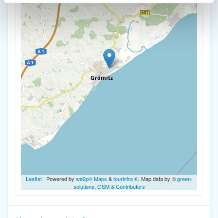
Leaflet
| Powered by
we2p® Maps
&
tourinfra ®
| Map data by ©
green-
solutions
,
OSM & Contributors