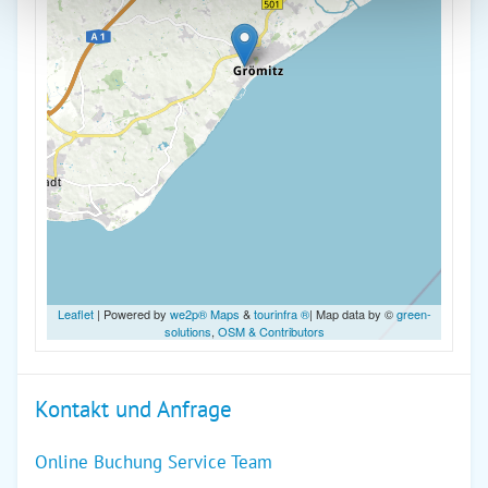
Leaflet
| Powered by
we2p® Maps
&
tourinfra ®
| Map data by ©
green-
solutions
,
OSM & Contributors
Kontakt und Anfrage
Online Buchung Service Team