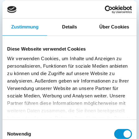
Kinderbett
Fernseher
Radio
Zustimmung
Details
Über Cookies
Außenanlage:
Garten/Liegewiese
Diese Webseite verwendet Cookies
Gartenstühle
Parkplatz
Wir verwenden Cookies, um Inhalte und Anzeigen zu
Balkon
personalisieren, Funktionen für soziale Medien anbieten
zu können und die Zugriffe auf unsere Website zu
Service:
analysieren. Außerdem geben wir Informationen zu Ihrer
Strandkorb am Strand
Verwendung unserer Website an unsere Partner für
soziale Medien, Werbung und Analysen weiter. Unsere
Verpflegung:
Partner führen diese Informationen möglicherweise mit
weiteren Daten zusammen, die Sie ihnen bereitgestellt
haben oder die sie im Rahmen Ihrer Nutzung der Dienste
Beschreibung
gesammelt haben.
Einwilligungsauswahl
Notwendig