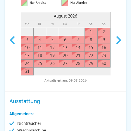
Nur Anreise
Nur Abreise
August 2026
Mo
Di
Mi
Do
Fr
Sa
So
Mo
Di
1
2
1
3
4
5
6
7
8
9
7
8
10
11
12
13
14
15
16
14
1
17
18
19
20
21
22
23
21
2
24
25
26
27
28
29
30
28
2
31
Aktualisiert am: 09.08.2026
Ausstattung
Allgemeines:
Nichtraucher
Waschmaschine