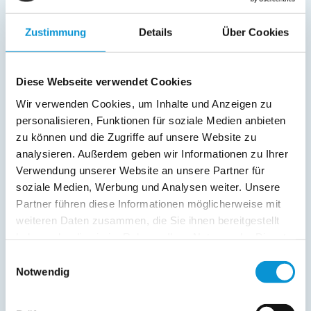
Fernseher
SAT/Kabel-TV
Zustimmung
Details
Über Cookies
Radio
Außenanlage:
Diese Webseite verwendet Cookies
Parkplatz
Wir verwenden Cookies, um Inhalte und Anzeigen zu
Garage
personalisieren, Funktionen für soziale Medien anbieten
Balkon
zu können und die Zugriffe auf unsere Website zu
analysieren. Außerdem geben wir Informationen zu Ihrer
Service:
Verwendung unserer Website an unsere Partner für
Verpflegung:
soziale Medien, Werbung und Analysen weiter. Unsere
Partner führen diese Informationen möglicherweise mit
weiteren Daten zusammen, die Sie ihnen bereitgestellt
haben oder die sie im Rahmen Ihrer Nutzung der Dienste
Beschreibung
gesammelt haben.
Einwilligungsauswahl
Notwendig
weiterlesen