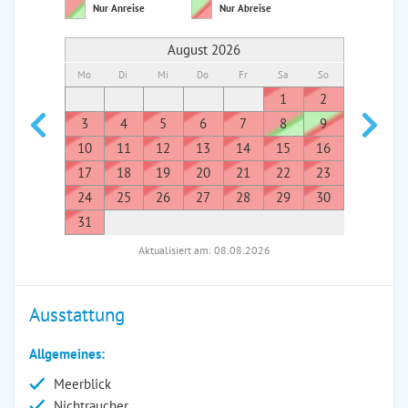
Nur Anreise
Nur Abreise
August 2026
Mo
Di
Mi
Do
Fr
Sa
So
Mo
Di
1
2
1
3
4
5
6
7
8
9
7
8
10
11
12
13
14
15
16
14
1
17
18
19
20
21
22
23
21
2
24
25
26
27
28
29
30
28
2
31
Aktualisiert am: 08.08.2026
Ausstattung
Allgemeines:
Meerblick
Nichtraucher