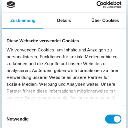
SAT/Kabel-TV
Radio
Zustimmung
Details
Über Cookies
Außenanlage:
Gartenstühle
Parkplatz
Diese Webseite verwendet Cookies
Terrasse
Wir verwenden Cookies, um Inhalte und Anzeigen zu
personalisieren, Funktionen für soziale Medien anbieten
Service:
zu können und die Zugriffe auf unsere Website zu
analysieren. Außerdem geben wir Informationen zu Ihrer
Verpflegung:
Verwendung unserer Website an unsere Partner für
soziale Medien, Werbung und Analysen weiter. Unsere
Partner führen diese Informationen möglicherweise mit
Beschreibung
weiteren Daten zusammen, die Sie ihnen bereitgestellt
haben oder die sie im Rahmen Ihrer Nutzung der Dienste
Schöne helle Ferienwohnung mit möblierter Terrasse, in
gesammelt haben.
Einwilligungsauswahl
zentrumsnaher Lage, nur wenige Gehminuten vom feinen
Notwendig
Sandstrand und der Promenade entfernt.