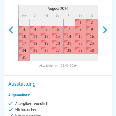
August 2026
Mo
Di
Mi
Do
Fr
Sa
So
Mo
Di
1
2
1
3
4
5
6
7
8
9
7
8
10
11
12
13
14
15
16
14
1
17
18
19
20
21
22
23
21
2
24
25
26
27
28
29
30
28
2
31
Aktualisiert am: 08.08.2026
Ausstattung
Allgemeines:
Allergikerfreundlich
Nichtraucher
Waschmaschine