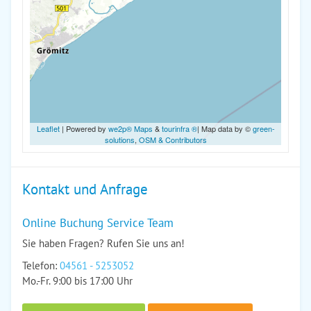
Leaflet
| Powered by
we2p® Maps
&
tourinfra ®
| Map data by ©
green-
solutions
,
OSM & Contributors
Kontakt und Anfrage
Online Buchung Service Team
Sie haben Fragen? Rufen Sie uns an!
Telefon:
04561 - 5253052
Mo.-Fr. 9:00 bis 17:00 Uhr