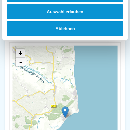
Lage & Adresse des Objektes
Auswahl erlauben
FeWo Kleine Flucht
Ablehnen
Am Ring 22
23746 Kellenhusen
+
-